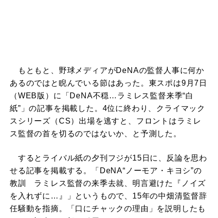
もともと、野球メディアがDeNAの監督人事に何か
あるのではと睨んでいる節はあった。東スポは9月7日
（WEB版）に「DeNA不穏…ラミレス監督来季“白
紙”」の記事を掲載した。4位に終わり、クライマック
スシリーズ（CS）出場を逃すと、フロントはラミレ
ス監督の首を切るのではないか、と予測した。
するとライバル紙の夕刊フジが15日に、反論を思わ
せる記事を掲載する。「DeNA“ノーモア・キヨシ”の
教訓 ラミレス監督の来季去就、明言避けた『ノイズ
を入れずに…』」というもので、15年の中畑清監督辞
任騒動を指摘。「口にチャックの理由」を説明したも