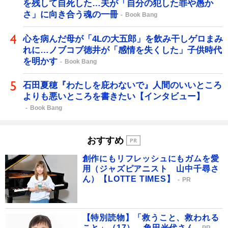
を残して自死した…夫が「自分の犯した罪や愚か
さ」に向き合う魂の一冊
Book Bang
心を病んだ母が「4Lの大五郎」を飲み干しゲロまみ
れに…ノブコブ徳井が「感情を失くした」子供時代
を明かす
Book Bang
石田夏穂『わたしを庇わないで』人間のいいところ
よりも悪いところを書きたい【インタビュー】
Book Bang
おすすめ
創作にもリフレッシュにもガムを愛
用（ジャズピアニスト 山中千尋さ
ん）【LOTTE TIMES】
PR
【特別読物】「救うこと、救われる
こと」（17） 角田光代さん