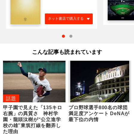
ネット書店で購入する
こんな記事も読まれています
話題
甲子園で見えた「135キロ
プロ野球選手800名の球団
右腕」の異質さ 神村学
満足度アンケート DeNAが
園・龍頭汰樹が“公立進学
最下位の内情
校の雄”東筑打線を翻弄し
た理由