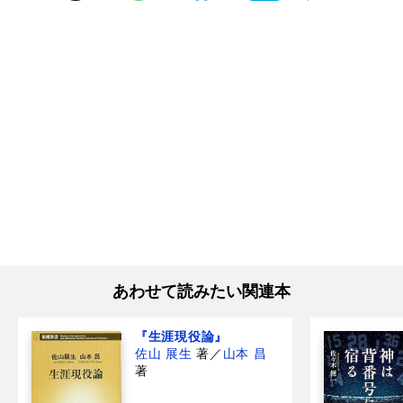
あわせて読みたい関連本
『生涯現役論』
佐山 展生
著
／
山本 昌
著