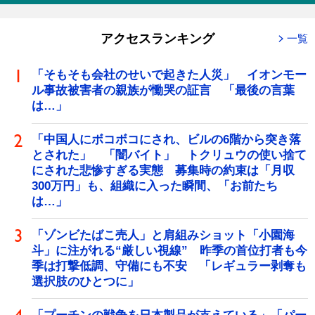
アクセスランキング
一覧
「そもそも会社のせいで起きた人災」 イオンモー
ル事故被害者の親族が慟哭の証言 「最後の言葉
は…」
「中国人にボコボコにされ、ビルの6階から突き落
とされた」 「闇バイト」 トクリュウの使い捨て
にされた悲惨すぎる実態 募集時の約束は「月収
300万円」も、組織に入った瞬間、「お前たち
は…」
「ゾンビたばこ売人」と肩組みショット「小園海
斗」に注がれる“厳しい視線” 昨季の首位打者も今
季は打撃低調、守備にも不安 「レギュラー剥奪も
選択肢のひとつに」