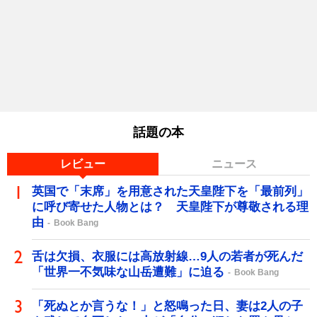
話題の本
レビュー
ニュース
英国で「末席」を用意された天皇陛下を「最前列」
に呼び寄せた人物とは？ 天皇陛下が尊敬される理
由
Book Bang
舌は欠損、衣服には高放射線…9人の若者が死んだ
「世界一不気味な山岳遭難」に迫る
Book Bang
「死ぬとか言うな！」と怒鳴った日、妻は2人の子