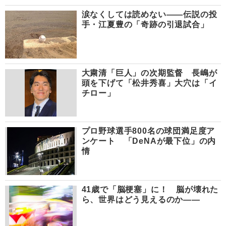
涙なくしては読めない――伝説の投
手・江夏豊の「奇跡の引退試合」
大粛清「巨人」の次期監督 長嶋が
頭を下げて「松井秀喜」大穴は「イ
チロー」
プロ野球選手800名の球団満足度ア
ンケート 「DeNAが最下位」の内
情
41歳で「脳梗塞」に！ 脳が壊れた
ら、世界はどう見えるのか――