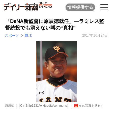
情報提供する
「DeNA新監督に原辰徳就任」―ラミレス監
督続投でも消えない噂の“真相”
スポーツ
野球
2017年10月24日
原辰徳（（C）Ship1231/wikipedia/commons）（
他の写真を見る
）