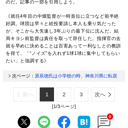
のだ。記事の一部を引用しよう。
《就任4年目の中畑監督が一時首位に立つなど前半絶
好調。球団は早々と続投要請し本人も乗り気だった
が、そこから大失速し3年ぶりの最下位に沈んだ。結
局キヨシ前監督は責任を取って辞任した。指揮官の去
就を早めに決めることは百害あって一利なしとの教訓
を得て、「“ノイズ”を入れず1球1球に集中してもらい
たい」と強調する》
次ページ：
原辰徳氏は小学校の時、神奈川県に転居
前へ
1
2
3
次へ
[1/3ページ]
0