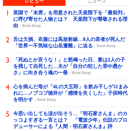
レビュー
ニュース
英国で「末席」を用意された天皇陛下を「最前列」
に呼び寄せた人物とは？ 天皇陛下が尊敬される理
由
Book Bang
舌は欠損、衣服には高放射線…9人の若者が死んだ
「世界一不気味な山岳遭難」に迫る
Book Bang
「死ぬとか言うな！」と怒鳴った日、妻は2人の子
を残して自死した…夫が「自分の犯した罪や愚か
さ」に向き合う魂の一冊
Book Bang
心を病んだ母が「4Lの大五郎」を飲み干しゲロまみ
れに…ノブコブ徳井が「感情を失くした」子供時代
を明かす
Book Bang
今思い出しても涙が出そう…「明石家さんま」のカ
ッコよすぎる一言とは？ 「電波少年」伝説のプロ
デューサーによる『人間・明石家さんま』評