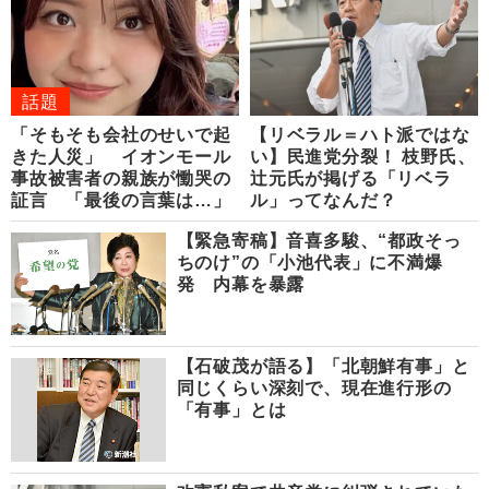
話題
「そもそも会社のせいで起
【リベラル＝ハト派ではな
きた人災」 イオンモール
い】民進党分裂！ 枝野氏、
事故被害者の親族が慟哭の
辻元氏が掲げる「リベラ
証言 「最後の言葉は…」
ル」ってなんだ？
【緊急寄稿】音喜多駿、“都政そっ
ちのけ”の「小池代表」に不満爆
発 内幕を暴露
【石破茂が語る】「北朝鮮有事」と
同じくらい深刻で、現在進行形の
「有事」とは