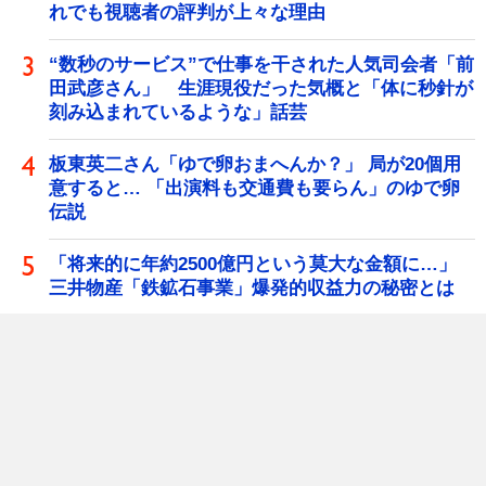
れでも視聴者の評判が上々な理由
“数秒のサービス”で仕事を干された人気司会者「前
田武彦さん」 生涯現役だった気概と「体に秒針が
刻み込まれているような」話芸
板東英二さん「ゆで卵おまへんか？」 局が20個用
意すると… 「出演料も交通費も要らん」のゆで卵
伝説
「将来的に年約2500億円という莫大な金額に…」
三井物産「鉄鉱石事業」爆発的収益力の秘密とは