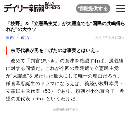
情報提供する
「枝野」＆「立憲民主党」が大躍進でも“国民の共鳴得ら
れた”の大ウソ
国内
政治
2017年10月23日
枝野代表が男を上げたのは事実とはいえ…
改めて「判官びいき」の意味を確認すれば、源義経
に対する同情だ。これが今回の衆院選で立憲民主党
が“大躍進”を果たした最大にして唯一の理由だろう。
鎌倉幕府誕生のドラマにならえば、義経が枝野幸男・
立憲民主党代表（53）であり、頼朝が小池百合子・希
望の党代表（65）というわけだ。...
Advertisement