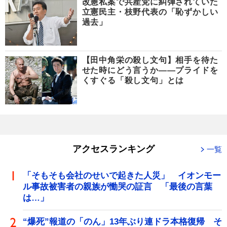
改憲私案で共産党に糾弾されていた
立憲民主・枝野代表の「恥ずかしい
過去」
【田中角栄の殺し文句】相手を待た
せた時にどう言うか――プライドを
くすぐる「殺し文句」とは
アクセスランキング
一覧
「そもそも会社のせいで起きた人災」 イオンモー
ル事故被害者の親族が慟哭の証言 「最後の言葉
は…」
“爆死”報道の「のん」13年ぶり連ドラ本格復帰 そ