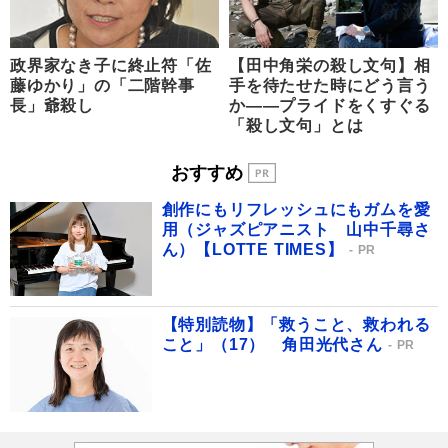
政界家なき子に終止符「佐
【田中角栄の殺し文句】相
藤ゆかり」の「二階幹事
手を待たせた時にどう言う
長」爺殺し
か――プライドをくすぐる
「殺し文句」とは
おすすめ
創作にもリフレッシュにもガムを愛
用（ジャズピアニスト 山中千尋さ
ん）【LOTTE TIMES】
PR
【特別読物】「救うこと、救われる
こと」（17） 角田光代さん
PR