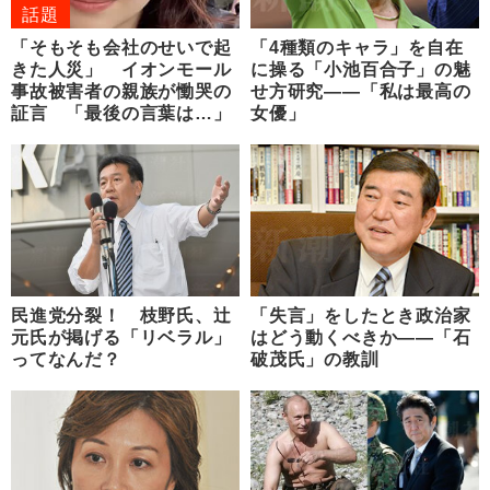
話題
「そもそも会社のせいで起
「4種類のキャラ」を自在
きた人災」 イオンモール
に操る「小池百合子」の魅
事故被害者の親族が慟哭の
せ方研究――「私は最高の
証言 「最後の言葉は…」
女優」
民進党分裂！ 枝野氏、辻
「失言」をしたとき政治家
元氏が掲げる「リベラル」
はどう動くべきか――「石
ってなんだ？
破茂氏」の教訓