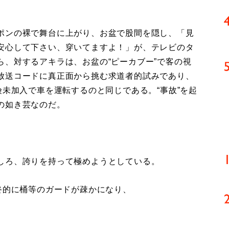
ポンの裸で舞台に上がり、お盆で股間を隠し、「見
安心して下さい、穿いてますよ！」が、テレビのタ
、対するアキラは、お盆の“ピーカブー”で客の視
放送コードに真正面から挑む求道者的試みであり、
険未加入で車を運転するのと同じである。“事故”を起
の如き芸なのだ。
しろ、誇りを持って極めようとしている。
終的に桶等のガードが疎かになり、