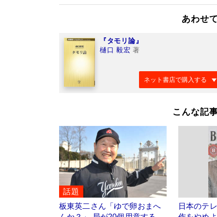
あわせ
『タモリ論』
樋口 毅宏
著
ネット書店で購入する
こんな記
話題
板東英二さん「ゆで卵おまへ
日本のテレ
んか？」 局が20個用意する
作をやめ