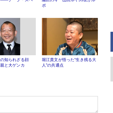
ポ
瓶の知られざる顔
堀江貴文が悟った“生き残る大
の親と大ゲンカ
人”の共通点