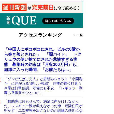
アクセスランキング
一覧
「中国人にボコボコにされ、ビルの6階か
ら突き落とされた」 「闇バイト」 トク
リュウの使い捨てにされた悲惨すぎる実
態 募集時の約束は「月収300万円」も、
組織に入った瞬間、「お前たちは…」
「ゾンビたばこ売人」と肩組みショット「小園海
斗」に注がれる“厳しい視線” 昨季の首位打者も
今季は打撃低調、守備にも不安 「レギュラー剥
奪も選択肢のひとつに」
「救助隊は何もせんで、満足に声かけしなかっ
た」レスキュー隊が救えなかった命 近隣住民が
明かす「二次被害を出さないのが訓練の鉄則にな