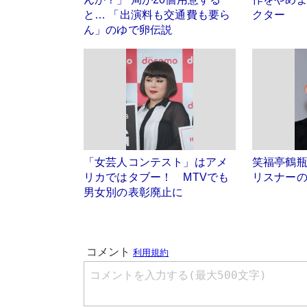
と… 「出演料も交通費も要ら
クター
ん」のゆで卵伝説
「女芸人コンテスト」はアメ
笑福亭鶴
リカではタブー！ MTVでも
リスナー
男女別の表彰廃止に