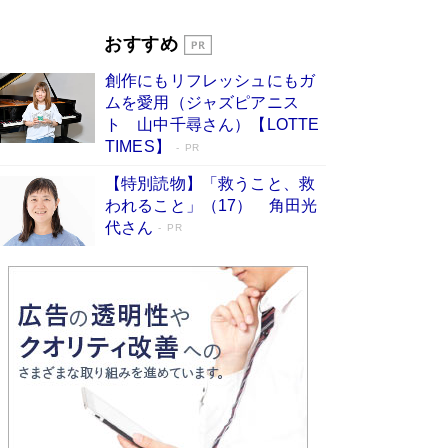
Book Bang
「『火垂るの墓』は、大嘘である」原作者が抱き
おすすめ
続けた“自責の念”とは…「自己憐憫は描きたくな
い」監督が徹底的にこだわったこと（後編） #
創作にもリフレッシュにもガ
戦争の記憶
Book Bang
ムを愛用（ジャズピアニス
ト 山中千尋さん）【LOTTE
TIMES】
PR
【特別読物】「救うこと、救
われること」（17） 角田光
代さん
PR