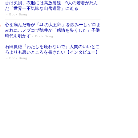
舌は欠損、衣服には高放射線…9人の若者が死ん
だ「世界一不気味な山岳遭難」に迫る
Book Bang
心を病んだ母が「4Lの大五郎」を飲み干しゲロま
みれに…ノブコブ徳井が「感情を失くした」子供
時代を明かす
Book Bang
石田夏穂『わたしを庇わないで』人間のいいとこ
ろよりも悪いところを書きたい【インタビュー】
Book Bang
73歳でも働くしかない 「老後レス時代」
に交通誘導員の独白が話題
Book Bang
「なんで？ そんな馬鹿な……」90歳になった作
家・阿刀田高さんが、ひとり暮らしの生活を明か
す
Book Bang
追悼・東野圭吾さん 週間ベストセラーランキン
グに『容疑者Xの献身』『白夜行』など代表作が
並ぶ［文庫ベストセラー］
Book Bang
和田秀樹の70代、80代向け新書がベスト3を独
占 上半期1位にも選出［新書ベストセラー］