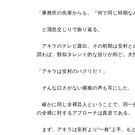
「事務所の先輩からも、『何で同じ時期な
と溜息交じりで振り返る。
アキラのテレビ露出、その初期は安村との
謂わば、類似タレント的な括りが殆ど。大
「アキラは安村のパクリだ！」
そんな口さがない揶揄の声も耳にした。
確かに同じ全裸芸人ということで、同一視
の全裸に対するアプローチは真逆である。
まず、アキラは安村より“一枚”上手、も