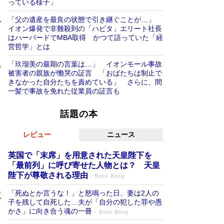
っている様子」
「父の遺産を最良の状態で引き継ぐことが…」
イオン爆発で非難殺到の「ハビタ」エリート社長
はハーバードでMBA取得 かつて語っていた「経
営哲学」とは
「玖瑠美の最期の言葉は…」 イオンモール事故
被害者の親族が慟哭の証言 「おばたちは制止で
きなかった自分たちを責めている」 さらに、間
一髪で事故を免れた従業員の証言も
話題の本
レビュー
ニュース
英国で「末席」を用意された天皇陛下を
「最前列」に呼び寄せた人物とは？ 天皇
陛下が尊敬される理由
Book Bang
「死ぬとか言うな！」と怒鳴った日、妻は2人の
子を残して自死した…夫が「自分の犯した罪や愚
かさ」に向き合う魂の一冊
Book Bang