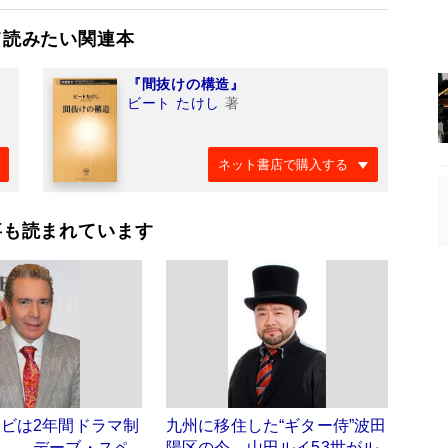
て読みたい関連本
『間抜けの構造』
ビート たけし
著
ネット書店で購入する
事も読まれています
ビは2年間ドラマ制
九州に移住した“ギター侍”波田
よ――デーブ・スペ
陽区の今 山田ルイ53世がル