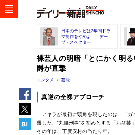
日本のテレビは2年間ドラ
マ制作をやめよ――デー
ブ・スペクター
裸芸人の明暗「とにかく明る
爵が直撃
エンタメ
芸能
真逆の全裸アプローチ
アキラが最初に頭角を現したのは、「ガキ
露した、“丸腰刑事”を初めとする「お盆芸
その年は、丁度安村の当たり年。