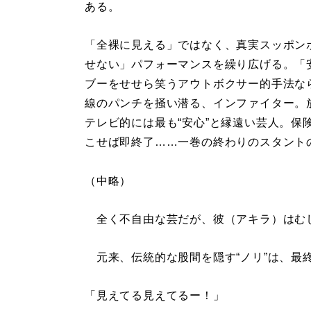
ある。
「全裸に見える」ではなく、真実スッポン
せない」パフォーマンスを繰り広げる。「
ブーをせせら笑うアウトボクサー的手法なら
線のパンチを掻い潜る、インファイター。
テレビ的には最も“安心”と縁遠い芸人。保
こせば即終了……一巻の終わりのスタント
（中略）
全く不自由な芸だが、彼（アキラ）はむ
元来、伝統的な股間を隠す“ノリ”は、最
「見えてる見えてるー！」