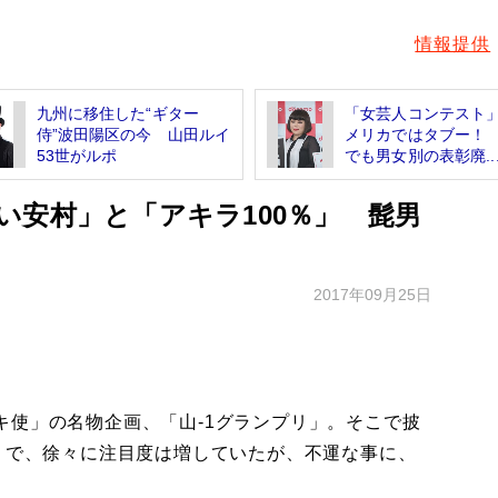
情報提供
九州に移住した“ギター
「女芸人コンテスト
侍”波田陽区の今 山田ルイ
メリカではタブー！ 
53世がルポ
でも男女別の表彰廃..
い安村」と「アキラ100％」 髭男
2017年09月25日
使」の名物企画、「山‐1グランプリ」。そこで披
」で、徐々に注目度は増していたが、不運な事に、