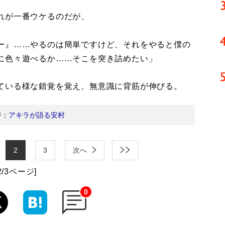
れが一番ウケるのだが、
ー』……やるのは簡単ですけど、それをやると僕の
に色々遊べるか……そこを突き詰めたい」
ている様な錯覚を覚え、無意識に背筋が伸びる。
ジ：
アキラが語る安村
2
3
次へ
2/3ページ]
0