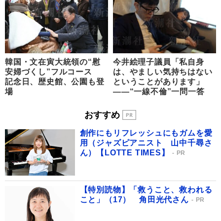
韓国・文在寅大統領の“慰
今井絵理子議員「私自身
安婦づくし”フルコース
は、やましい気持ちはない
記念日、歴史館、公園も登
ということがあります」
場
――“一線不倫”一問一答
おすすめ
創作にもリフレッシュにもガムを愛
用（ジャズピアニスト 山中千尋さ
ん）【LOTTE TIMES】
PR
【特別読物】「救うこと、救われる
こと」（17） 角田光代さん
PR