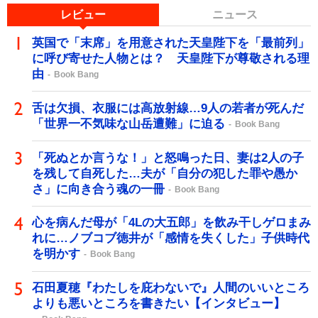
レビュー
ニュース
英国で「末席」を用意された天皇陛下を「最前列」
に呼び寄せた人物とは？ 天皇陛下が尊敬される理
由
Book Bang
舌は欠損、衣服には高放射線…9人の若者が死んだ
「世界一不気味な山岳遭難」に迫る
Book Bang
「死ぬとか言うな！」と怒鳴った日、妻は2人の子
を残して自死した…夫が「自分の犯した罪や愚か
さ」に向き合う魂の一冊
Book Bang
心を病んだ母が「4Lの大五郎」を飲み干しゲロまみ
れに…ノブコブ徳井が「感情を失くした」子供時代
を明かす
Book Bang
石田夏穂『わたしを庇わないで』人間のいいところ
よりも悪いところを書きたい【インタビュー】