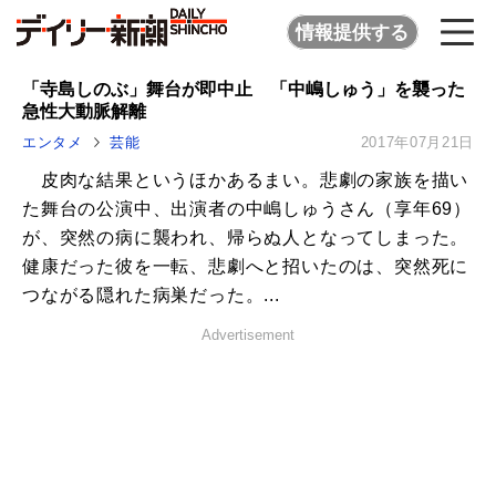
情報提供する
「寺島しのぶ」舞台が即中止 「中嶋しゅう」を襲った
急性大動脈解離
エンタメ
芸能
2017年07月21日
皮肉な結果というほかあるまい。悲劇の家族を描い
た舞台の公演中、出演者の中嶋しゅうさん（享年69）
が、突然の病に襲われ、帰らぬ人となってしまった。
健康だった彼を一転、悲劇へと招いたのは、突然死に
つながる隠れた病巣だった。...
Advertisement