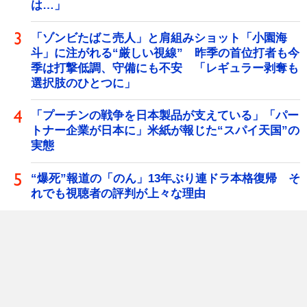
は…」
「ゾンビたばこ売人」と肩組みショット「小園海
斗」に注がれる“厳しい視線” 昨季の首位打者も今
季は打撃低調、守備にも不安 「レギュラー剥奪も
選択肢のひとつに」
「プーチンの戦争を日本製品が支えている」「パー
トナー企業が日本に」米紙が報じた“スパイ天国”の
実態
“爆死”報道の「のん」13年ぶり連ドラ本格復帰 そ
れでも視聴者の評判が上々な理由