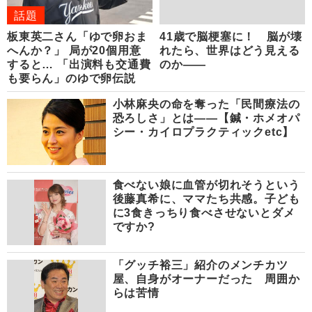
話題
板東英二さん「ゆで卵おま
41歳で脳梗塞に！ 脳が壊
へんか？」 局が20個用意
れたら、世界はどう見える
すると… 「出演料も交通費
のか――
も要らん」のゆで卵伝説
小林麻央の命を奪った「民間療法の
恐ろしさ」とは――【鍼・ホメオパ
シー・カイロプラクティックetc】
食べない娘に血管が切れそうという
後藤真希に、ママたち共感。子ども
に3食きっちり食べさせないとダメ
ですか?
「グッチ裕三」紹介のメンチカツ
屋、自身がオーナーだった 周囲か
らは苦情