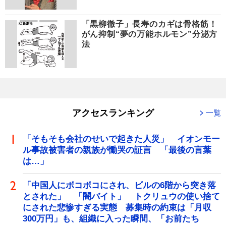
「黒柳徹子」長寿のカギは骨格筋！
がん抑制“夢の万能ホルモン”分泌方
法
アクセスランキング
一覧
「そもそも会社のせいで起きた人災」 イオンモー
ル事故被害者の親族が慟哭の証言 「最後の言葉
は…」
「中国人にボコボコにされ、ビルの6階から突き落
とされた」 「闇バイト」 トクリュウの使い捨て
にされた悲惨すぎる実態 募集時の約束は「月収
300万円」も、組織に入った瞬間、「お前たち