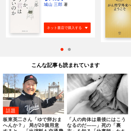
城山 三郎
著
ネット書店で購入する
こんな記事も読まれています
話題
板東英二さん「ゆで卵おま
「人の肉体は最後にはこう
へんか？」 局が20個用意
なるのだ――」死の「裏