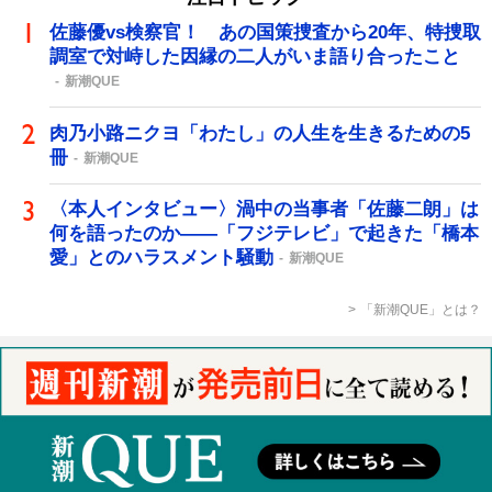
佐藤優vs検察官！ あの国策捜査から20年、特捜取
調室で対峙した因縁の二人がいま語り合ったこと
新潮QUE
肉乃小路ニクヨ「わたし」の人生を生きるための5
冊
新潮QUE
〈本人インタビュー〉渦中の当事者「佐藤二朗」は
何を語ったのか――「フジテレビ」で起きた「橋本
愛」とのハラスメント騒動
新潮QUE
「新潮QUE」とは？