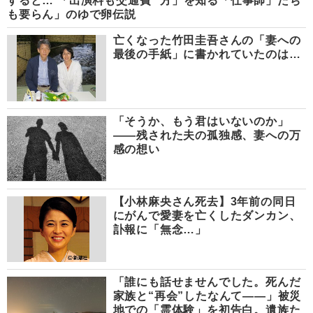
すると… 「出演料も交通費
方」を知る「仕事師」たち
も要らん」のゆで卵伝説
亡くなった竹田圭吾さんの「妻への
最後の手紙」に書かれていたのは…
「そうか、もう君はいないのか」
――残された夫の孤独感、妻への万
感の想い
【小林麻央さん死去】3年前の同日
にがんで愛妻を亡くしたダンカン、
訃報に「無念…」
「誰にも話せませんでした。死んだ
家族と“再会”したなんて――」被災
地での「霊体験」を初告白。遺族た