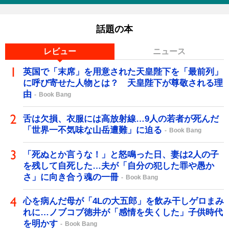
話題の本
レビュー
ニュース
英国で「末席」を用意された天皇陛下を「最前列」
に呼び寄せた人物とは？ 天皇陛下が尊敬される理
由
Book Bang
舌は欠損、衣服には高放射線…9人の若者が死んだ
「世界一不気味な山岳遭難」に迫る
Book Bang
「死ぬとか言うな！」と怒鳴った日、妻は2人の子
を残して自死した…夫が「自分の犯した罪や愚か
さ」に向き合う魂の一冊
Book Bang
心を病んだ母が「4Lの大五郎」を飲み干しゲロまみ
れに…ノブコブ徳井が「感情を失くした」子供時代
を明かす
Book Bang