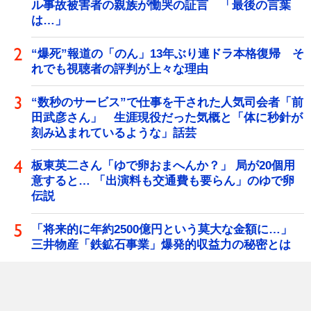
ル事故被害者の親族が慟哭の証言 「最後の言葉
は…」
“爆死”報道の「のん」13年ぶり連ドラ本格復帰 そ
れでも視聴者の評判が上々な理由
“数秒のサービス”で仕事を干された人気司会者「前
田武彦さん」 生涯現役だった気概と「体に秒針が
刻み込まれているような」話芸
板東英二さん「ゆで卵おまへんか？」 局が20個用
意すると… 「出演料も交通費も要らん」のゆで卵
伝説
「将来的に年約2500億円という莫大な金額に…」
三井物産「鉄鉱石事業」爆発的収益力の秘密とは