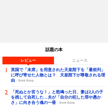
話題の本
レビュー
ニュース
英国で「末席」を用意された天皇陛下を「最前列」
に呼び寄せた人物とは？ 天皇陛下が尊敬される理
由
Book Bang
「死ぬとか言うな！」と怒鳴った日、妻は2人の子
を残して自死した…夫が「自分の犯した罪や愚か
さ」に向き合う魂の一冊
Book Bang