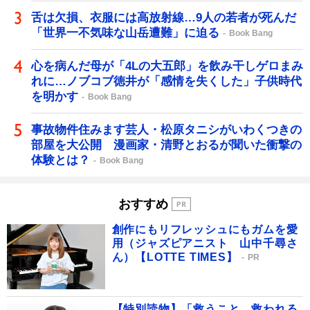
舌は欠損、衣服には高放射線…9人の若者が死んだ
「世界一不気味な山岳遭難」に迫る
Book Bang
心を病んだ母が「4Lの大五郎」を飲み干しゲロまみ
れに…ノブコブ徳井が「感情を失くした」子供時代
を明かす
Book Bang
事故物件住みます芸人・松原タニシがいわくつきの
部屋を大公開 漫画家・清野とおるが聞いた衝撃の
体験とは？
Book Bang
おすすめ
創作にもリフレッシュにもガムを愛
用（ジャズピアニスト 山中千尋さ
ん）【LOTTE TIMES】
PR
【特別読物】「救うこと、救われる