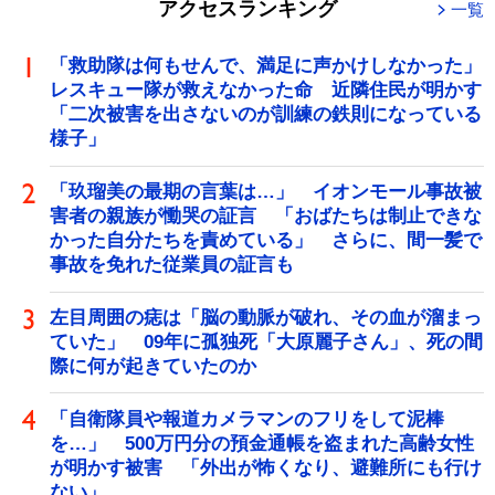
アクセスランキング
一覧
「救助隊は何もせんで、満足に声かけしなかった」
レスキュー隊が救えなかった命 近隣住民が明かす
「二次被害を出さないのが訓練の鉄則になっている
様子」
「玖瑠美の最期の言葉は…」 イオンモール事故被
害者の親族が慟哭の証言 「おばたちは制止できな
かった自分たちを責めている」 さらに、間一髪で
事故を免れた従業員の証言も
左目周囲の痣は「脳の動脈が破れ、その血が溜まっ
ていた」 09年に孤独死「大原麗子さん」、死の間
際に何が起きていたのか
「自衛隊員や報道カメラマンのフリをして泥棒
を…」 500万円分の預金通帳を盗まれた高齢女性
が明かす被害 「外出が怖くなり、避難所にも行け
ない」