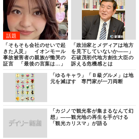
話題
「そもそも会社のせいで起
「政治家とメディアは地方
きた人災」 イオンモール
を見下していないか――」
事故被害者の親族が慟哭の
石破茂初代地方創生大臣の
証言 「最後の言葉は…」
訴える危機感とは
「ゆるキャラ」「Ｂ級グルメ」は地
元を滅ぼす 専門家が一刀両断
「カジノで観光客が集まるなんて幻
想」――観光地の再生を手がける
「観光カリスマ」が語る