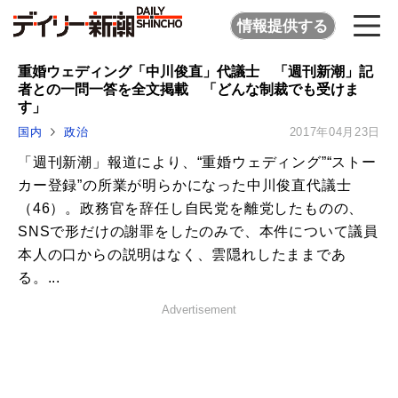
情報提供する
重婚ウェディング「中川俊直」代議士 「週刊新潮」記
者との一問一答を全文掲載 「どんな制裁でも受けま
す」
国内
政治
2017年04月23日
「週刊新潮」報道により、“重婚ウェディング”“ストー
カー登録”の所業が明らかになった中川俊直代議士
（46）。政務官を辞任し自民党を離党したものの、
SNSで形だけの謝罪をしたのみで、本件について議員
本人の口からの説明はなく、雲隠れしたままであ
る。...
Advertisement