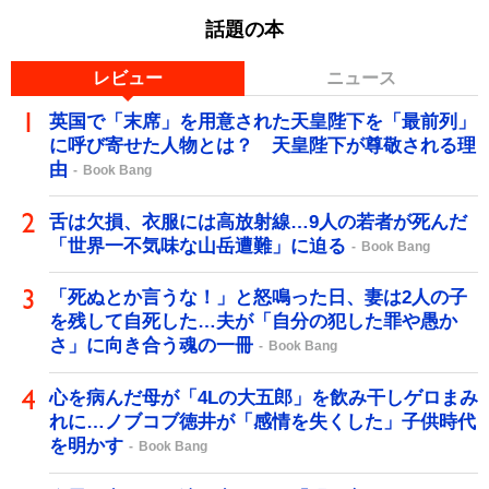
話題の本
レビュー
ニュース
英国で「末席」を用意された天皇陛下を「最前列」
に呼び寄せた人物とは？ 天皇陛下が尊敬される理
由
Book Bang
舌は欠損、衣服には高放射線…9人の若者が死んだ
「世界一不気味な山岳遭難」に迫る
Book Bang
「死ぬとか言うな！」と怒鳴った日、妻は2人の子
を残して自死した…夫が「自分の犯した罪や愚か
さ」に向き合う魂の一冊
Book Bang
心を病んだ母が「4Lの大五郎」を飲み干しゲロまみ
れに…ノブコブ徳井が「感情を失くした」子供時代
を明かす
Book Bang