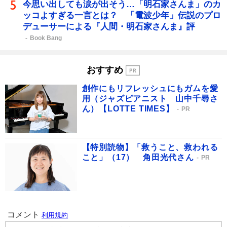
今思い出しても涙が出そう…「明石家さんま」のカ
ッコよすぎる一言とは？ 「電波少年」伝説のプロ
デューサーによる『人間・明石家さんま』評
Book Bang
おすすめ
創作にもリフレッシュにもガムを愛
用（ジャズピアニスト 山中千尋さ
ん）【LOTTE TIMES】
PR
【特別読物】「救うこと、救われる
こと」（17） 角田光代さん
PR