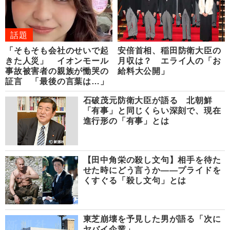
話題
「そもそも会社のせいで起
安倍首相、稲田防衛大臣の
きた人災」 イオンモール
月収は？ エライ人の「お
事故被害者の親族が慟哭の
給料大公開」
証言 「最後の言葉は…」
石破茂元防衛大臣が語る 北朝鮮
「有事」と同じくらい深刻で、現在
進行形の「有事」とは
【田中角栄の殺し文句】相手を待た
せた時にどう言うか――プライドを
くすぐる「殺し文句」とは
東芝崩壊を予見した男が語る「次に
ヤバイ企業」