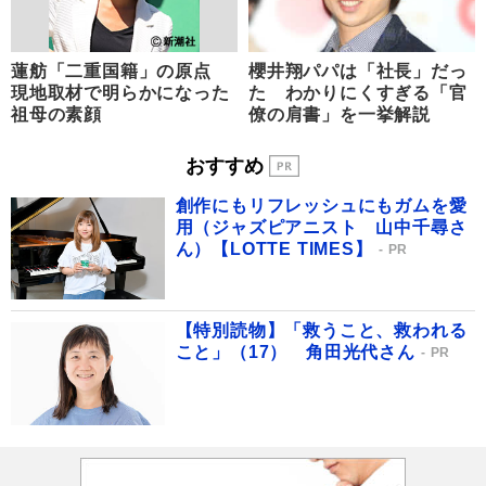
蓮舫「二重国籍」の原点
櫻井翔パパは「社長」だっ
現地取材で明らかになった
た わかりにくすぎる「官
祖母の素顔
僚の肩書」を一挙解説
おすすめ
創作にもリフレッシュにもガムを愛
用（ジャズピアニスト 山中千尋さ
ん）【LOTTE TIMES】
PR
【特別読物】「救うこと、救われる
こと」（17） 角田光代さん
PR