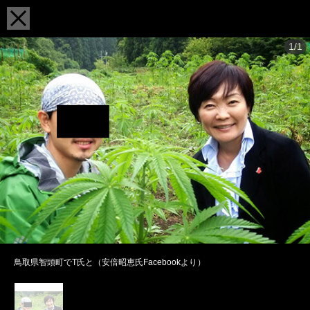
1/1
鳥取県智頭町でT氏と（安倍昭恵氏Facebookより）