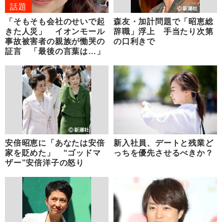
話題
「そもそも会社のせいで起
森友・加計問題で「昭恵総
きた人災」 イオンモール
辞職」浮上 手当たり次第
事故被害者の親族が慟哭の
の口利きで
証言 「最後の言葉は…」
安倍昭恵に「あなたは安倍
新入社員、デートと残業ど
家を貶めた」 “ゴッドマ
っちを優先させるべきか？
ザー”安倍洋子の怒り