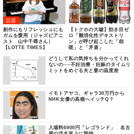
話題
創作にもリフレッシュにも
【トクホの大嘘】効き目ゼ
ガムを愛用（ジャズピアニ
ロ「難消化性デキストリ
スト 山中千尋さん）
ン」が呼び起こした「怨
【LOTTE TIMES】
嗟」と「矛盾」
どうして私の気持ちを分かってくれ
ないの──不妊治療・妊娠のタイムリ
ミットをめぐる夫と妻の温度差
イモトアヤコ、ギャラ30万円から
NHK女優の高嶺へイッテQ？
入場料6900円「レゴランド」 名古
屋の汚名返上に期待