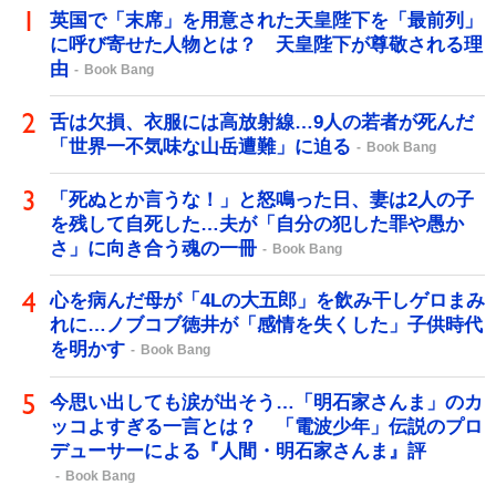
英国で「末席」を用意された天皇陛下を「最前列」
に呼び寄せた人物とは？ 天皇陛下が尊敬される理
由
Book Bang
舌は欠損、衣服には高放射線…9人の若者が死んだ
「世界一不気味な山岳遭難」に迫る
Book Bang
「死ぬとか言うな！」と怒鳴った日、妻は2人の子
を残して自死した…夫が「自分の犯した罪や愚か
さ」に向き合う魂の一冊
Book Bang
心を病んだ母が「4Lの大五郎」を飲み干しゲロまみ
れに…ノブコブ徳井が「感情を失くした」子供時代
を明かす
Book Bang
今思い出しても涙が出そう…「明石家さんま」のカ
ッコよすぎる一言とは？ 「電波少年」伝説のプロ
デューサーによる『人間・明石家さんま』評
Book Bang