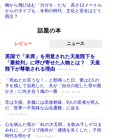
橋から飛び込む「川ガキ」たち 高さ12メートル
からのダイブも…令和の時代、文化と安全はどう
両立？
話題の本
レビュー
ニュース
英国で「末席」を用意された天皇陛下を
「最前列」に呼び寄せた人物とは？ 天皇
陛下が尊敬される理由
Book Bang
「死ぬとか言うな！」と怒鳴った日、妻は2人の
子を残して自死した…夫が「自分の犯した罪や愚
かさ」に向き合う魂の一冊
Book Bang
舌は欠損、衣服には高放射線…9人の若者が死ん
だ「世界一不気味な山岳遭難」に迫る
Book Bang
心を病んだ母が「4Lの大五郎」を飲み干しゲロま
みれに…ノブコブ徳井が「感情を失くした」子供
時代を明かす
Book Bang