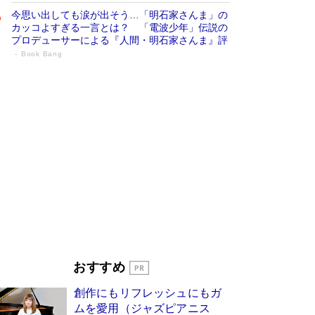
今思い出しても涙が出そう…「明石家さんま」の
カッコよすぎる一言とは？ 「電波少年」伝説の
プロデューサーによる『人間・明石家さんま』評
Book Bang
「叱って伸びるやつは、褒めたらもっと伸
びる」俳優・高嶋政伸が家族に教わっ
た“人を育てるコツ”…芸への考え方を明か
す
Book Bang
「『火垂るの墓』は、大嘘である」原作者が抱き
続けた“自責の念”とは…「自己憐憫は描きたくな
い」監督が徹底的にこだわったこと（後編） #
戦争の記憶
Book Bang
美輪明宏 晩年の回答を集めた『ほほえんで生き
るための人生相談』がランクイン［エンターテイ
メントベストセラー］
Book Bang
「宇宙兄弟」最終46巻がベストセラー1位 宇宙
おすすめ
開発への関心を押し上げた18年の物語に幕 特装
版には「宇宙で描かれたマンガ」も収録
創作にもリフレッシュにもガ
Book Bang
ムを愛用（ジャズピアニス