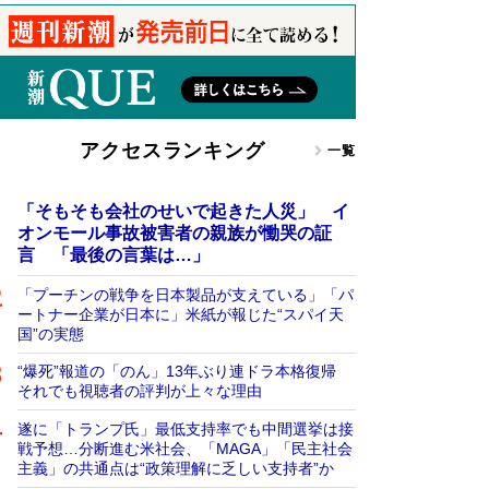
アクセスランキング
一覧
「そもそも会社のせいで起きた人災」 イ
オンモール事故被害者の親族が慟哭の証
言 「最後の言葉は…」
「プーチンの戦争を日本製品が支えている」「パ
ートナー企業が日本に」米紙が報じた“スパイ天
国”の実態
“爆死”報道の「のん」13年ぶり連ドラ本格復帰
それでも視聴者の評判が上々な理由
遂に「トランプ氏」最低支持率でも中間選挙は接
戦予想…分断進む米社会、「MAGA」「民主社会
主義」の共通点は“政策理解に乏しい支持者”か