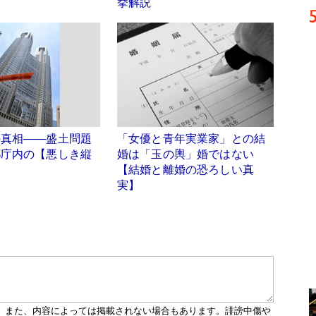
挙解説
の真相――盛土問題
「女優と青年実業家」との結
都庁内の【悪しき縦
婚は「玉の輿」婚ではない
【結婚と離婚の恐ろしい真
実】