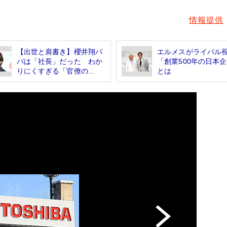
情報提供
【出世と肩書き】櫻井翔パ
エルメスがライバル
パは「社長」だった わか
「創業500年の日本
りにくすぎる「官僚の...
とは