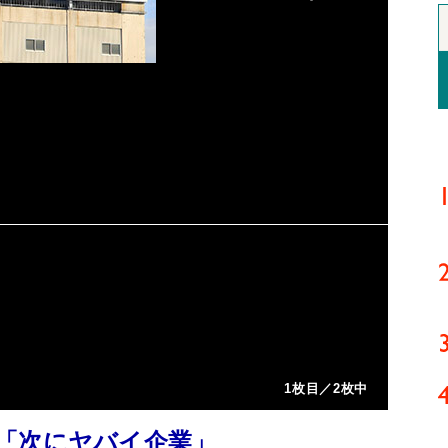
1枚目／2枚中
「次にヤバイ企業」