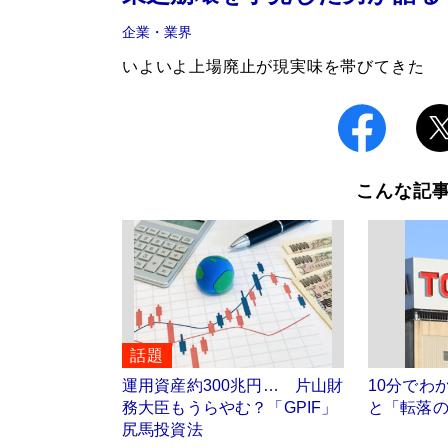
企業・業界
いよいよ上場廃止が現実味を帯びてきた
こんな記
話題
運用資産約300兆円… 片山財
10分でわ
務大臣もうらやむ？「GPIF」
と「転落
尻馬投資法