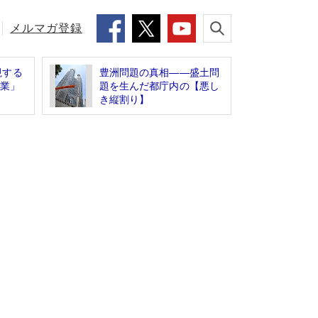
メルマガ登録
視する
豊洲問題の真相――盛土問
企業」
題を生んだ都庁内の【悪し
き縦割り】