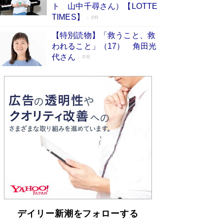
「不意に涙が出そうに…」高嶋政伸が明かし
ト 山中千尋さん）【LOTTE
た“13歳の娘を暴行する役”への葛藤 インティマ
TIMES】
PR
シーコーディネーターに支えられたNHK『大奥』
の裏側
Book Bang
【特別読物】「救うこと、救
われること」（17） 角田光
代さん
PR
デイリー新潮をフォローする