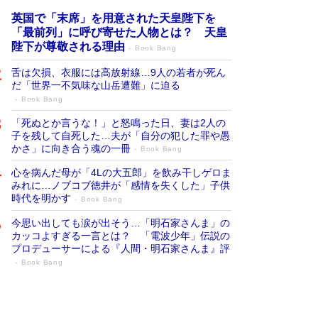
英国で「末席」を用意された天皇陛下を
「最前列」に呼び寄せた人物とは？ 天皇
陛下が尊敬される理由
Book Bang
舌は欠損、衣服には高放射線…9人の若者が死ん
だ「世界一不気味な山岳遭難」に迫る
Book Bang
「死ぬとか言うな！」と怒鳴った日、妻は2人の
子を残して自死した…夫が「自分の犯した罪や愚
かさ」に向き合う魂の一冊
Book Bang
心を病んだ母が「4Lの大五郎」を飲み干しゲロま
みれに…ノブコブ徳井が「感情を失くした」子供
時代を明かす
Book Bang
今思い出しても涙が出そう…「明石家さんま」の
カッコよすぎる一言とは？ 「電波少年」伝説の
プロデューサーによる『人間・明石家さんま』評
Book Bang
「宇宙兄弟」最終46巻がベストセラー1
位 宇宙開発への関心を押し上げた18年の
物語に幕 特装版には「宇宙で描かれたマ