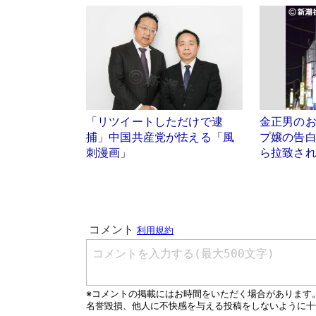
「リツイートしただけで逮
金正男の
捕」中国共産党が怯える「風
プ嬢の告
刺漫画」
ら拉致さ