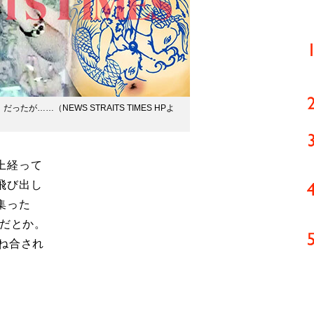
が……（NEWS STRAITS TIMES HPよ
上経って
飛び出し
集った
物だとか。
ね合され