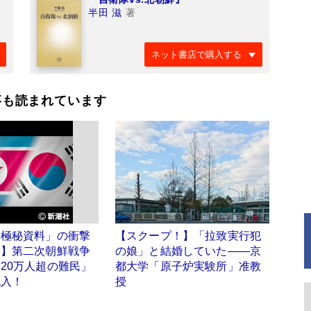
半田 滋
著
ネット書店で購入する
事も読まれています
「極秘資料」の衝撃
【スクープ！】「拉致実行犯
オ】第二次朝鮮戦争
の娘」と結婚していた――京
20万人超の難民」
都大学「原子炉実験所」准教
流入！
授