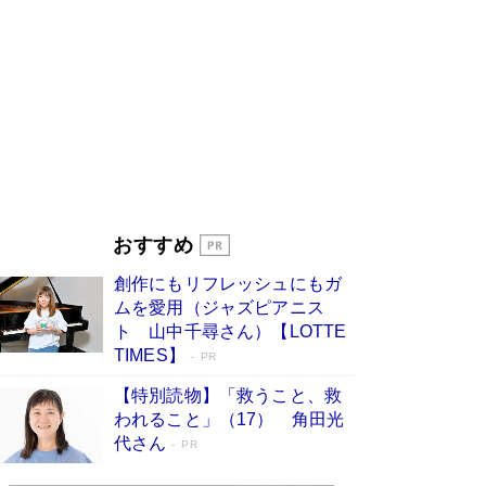
ンガ」も収録
Book Bang
美輪明宏 晩年の回答を集めた『ほほえんで生き
るための人生相談』がランクイン［エンターテイ
メントベストセラー］
Book Bang
「『火垂るの墓』は、大嘘である」原作者が抱き
続けた“自責の念”とは…「自己憐憫は描きたくな
い」監督が徹底的にこだわったこと（後編） #
戦争の記憶
Book Bang
「叱って伸びるやつは、褒めたらもっと伸びる」
おすすめ
俳優・高嶋政伸が家族に教わった“人を育てるコ
ツ”…芸への考え方を明かす
Book Bang
創作にもリフレッシュにもガ
東野圭吾、伊坂幸太郎の人気シリーズ最新作どち
ムを愛用（ジャズピアニス
らも文庫化 映画化された直木賞受賞作もランク
ト 山中千尋さん）【LOTTE
イン［文庫ベストセラー］
Book Bang
TIMES】
PR
【特別読物】「救うこと、救
われること」（17） 角田光
代さん
PR