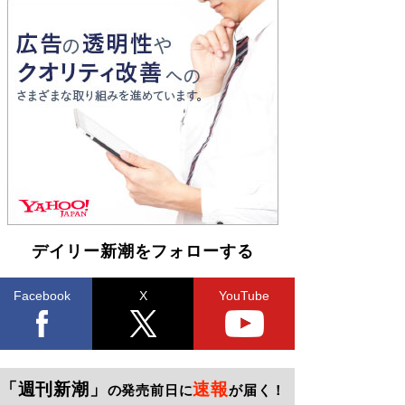
デイリー新潮をフォローする
Facebook
X
YouTube
「週刊新潮」
速報
の発売前日に
が届く！