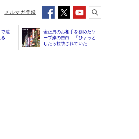
メルマガ登録
けで逮
金正男のお相手を務めたソ
える
ープ嬢の告白 「ひょっと
したら拉致されていた...