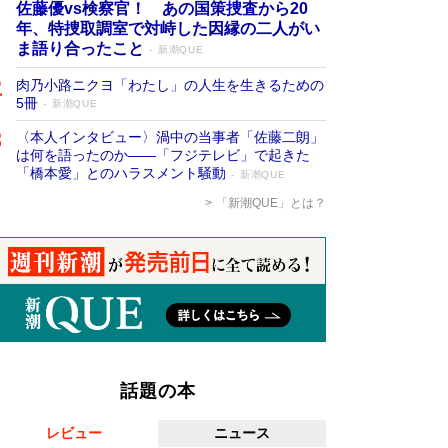
佐藤優vs検察官！ あの国策捜査から20
年、特捜取調室で対峙した因縁の二人がい
ま語り合ったこと
新潮QUE
肉乃小路ニクヨ「わたし」の人生を生きるための
5冊
新潮QUE
〈本人インタビュー〉渦中の当事者「佐藤二朗」
は何を語ったのか――「フジテレビ」で起きた
「橋本愛」とのハラスメント騒動
新潮QUE
「新潮QUE」とは？
話題の本
レビュー
ニュース