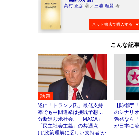
高村 正彦
著
／
三浦 瑠麗
著
ネット書店で購入する
こんな記
話題
遂に「トランプ氏」最低支持
【防衛庁
率でも中間選挙は接戦予想…
のシナリ
分断進む米社会、「MAGA」
勃発なら「
「民主社会主義」の共通点
が日本に
は“政策理解に乏しい支持者”か