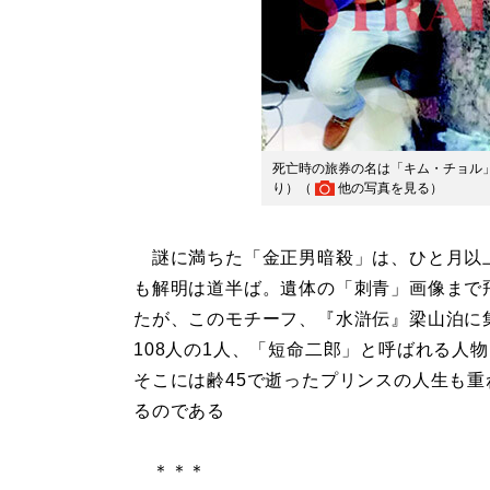
死亡時の旅券の名は「キム・チョル」だった
り）（
他の写真を見る
）
謎に満ちた「金正男暗殺」は、ひと月以
も解明は道半ば。遺体の「刺青」画像まで
たが、このモチーフ、『水滸伝』梁山泊に
108人の1人、「短命二郎」と呼ばれる人
そこには齢45で逝ったプリンスの人生も重
るのである
＊＊＊