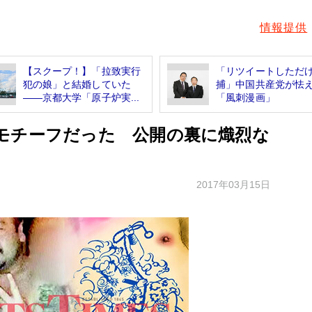
情報提供
【スクープ！】「拉致実行
「リツイートしただ
犯の娘」と結婚していた
捕」中国共産党が怯
――京都大学「原子炉実...
「風刺漫画」
モチーフだった 公開の裏に熾烈な
2017年03月15日