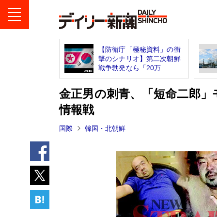
【防衛庁「極秘資料」の衝
撃のシナリオ】第二次朝鮮
戦争勃発なら「20万...
金正男の刺青、「短命二郎」
情報戦
国際
韓国・北朝鮮