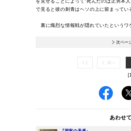
を見せることによって“死んだのは正男本人
で見ると彼の刺青はヘソの上に留まってい
裏に熾烈な情報戦が隠れていたというワ
次ペー
前へ
[
あわせ
『国家の矛盾』