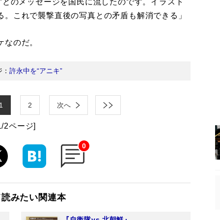
”とのメッセージを国民に流したのです。イラスト
る。これで襲撃直後の写真との矛盾も解消できる」
ケなのだ。
ジ：
許永中を“アニキ”
1
2
次へ
1/2ページ]
0
て読みたい関連本
『自衛隊vs.北朝鮮』