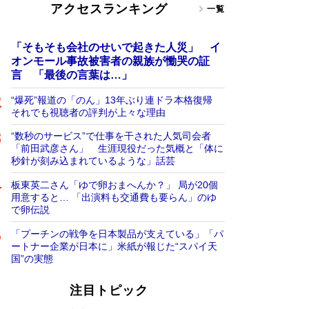
アクセスランキング
一覧
「そもそも会社のせいで起きた人災」 イ
オンモール事故被害者の親族が慟哭の証
言 「最後の言葉は…」
“爆死”報道の「のん」13年ぶり連ドラ本格復帰
それでも視聴者の評判が上々な理由
“数秒のサービス”で仕事を干された人気司会者
「前田武彦さん」 生涯現役だった気概と「体に
秒針が刻み込まれているような」話芸
板東英二さん「ゆで卵おまへんか？」 局が20個
用意すると… 「出演料も交通費も要らん」のゆ
で卵伝説
「プーチンの戦争を日本製品が支えている」「パ
ートナー企業が日本に」米紙が報じた“スパイ天
国”の実態
注目トピック