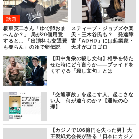
話題
板東英二さん「ゆで卵おま
スティーブ・ジョブズや楽
へんか？」 局が20個用意
天・三木谷氏も？ 発達障
すると… 「出演料も交通費
害「ADHD」には起業家・
も要らん」のゆで卵伝説
天才がゴロゴロ
【田中角栄の殺し文句】相手を待た
せた時にどう言うか――プライドを
くすぐる「殺し文句」とは
「交通事故」を起こす人、起こさな
い人 何が違うのか？【運転の心
理】
【カジノで106億円を失った男】大
王製紙元会長が語る「日本にカジノ