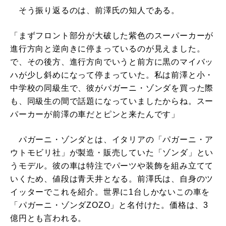
そう振り返るのは、前澤氏の知人である。
「まずフロント部分が大破した紫色のスーパーカーが
進行方向と逆向きに停まっているのが見えました。
で、その後方、進行方向でいうと前方に黒のマイバッ
ハが少し斜めになって停まっていた。私は前澤と小・
中学校の同級生で、彼がパガーニ・ゾンダを買った際
も、同級生の間で話題になっていましたからね。スー
パーカーが前澤の車だとピンと来たんです」
パガーニ・ゾンダとは、イタリアの「パガーニ・ア
ウトモビリ社」が製造・販売していた「ゾンダ」とい
うモデル。彼の車は特注でパーツや装飾を組み立てて
いくため、値段は青天井となる。前澤氏は、自身のツ
イッターでこれを紹介。世界に1台しかないこの車を
「パガーニ・ゾンダZOZO」と名付けた。価格は、3
億円とも言われる。