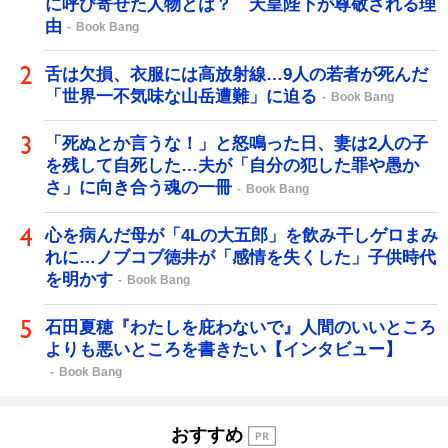
に呼び寄せた人物とは？ 天皇陛下が尊敬される理
由
Book Bang
舌は欠損、衣服には高放射線…9人の若者が死んだ
「世界一不気味な山岳遭難」に迫る
Book Bang
「死ぬとか言うな！」と怒鳴った日、妻は2人の子
を残して自死した…夫が「自分の犯した罪や愚か
さ」に向き合う魂の一冊
Book Bang
心を病んだ母が「4Lの大五郎」を飲み干しゲロまみ
れに…ノブコブ徳井が「感情を失くした」子供時代
を明かす
Book Bang
石田夏穂『わたしを庇わないで』人間のいいところ
よりも悪いところを書きたい【インタビュー】
Book Bang
おすすめ