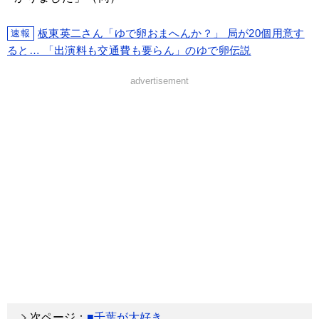
板東英二さん「ゆで卵おまへんか？」 局が20個用意す
速報
ると… 「出演料も交通費も要らん」のゆで卵伝説
advertisement
次ページ：
■千葉が大好き