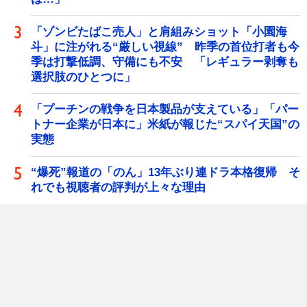
「ゾンビたばこ売人」と肩組みショット「小園海
斗」に注がれる“厳しい視線” 昨季の首位打者も今
季は打撃低調、守備にも不安 「レギュラー剥奪も
選択肢のひとつに」
「プーチンの戦争を日本製品が支えている」「パー
トナー企業が日本に」米紙が報じた“スパイ天国”の
実態
“爆死”報道の「のん」13年ぶり連ドラ本格復帰 そ
れでも視聴者の評判が上々な理由