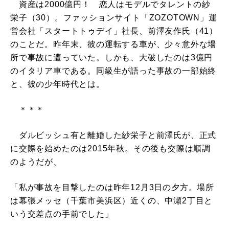
資産は2000億円！ 恋人はモデルでタレントの紗
栄子（30）。ファッションサイト「ZOZOTOWN」運
営会社「スタートトゥデイ」社長、前澤友作氏（41）
のことだ。昨年末、彼の運転する車が、少々意外な場
所で事故に遭っていた。しかも、大破したのは3億円
のイタリア車である。同級生が語った事故の一部始終
と、彼の少年時代とは。
＊＊＊
ダルビッシュ有と離婚した紗栄子と前澤氏が、正式
に交際を始めたのは2015年秋。その後も交際は順調
のようだが、
「私が事故を目撃したのは昨年12月3日の夕方。場所
は幕張メッセ（千葉市美浜区）近くの、中瀬2丁目と
いう交差点の手前でした」