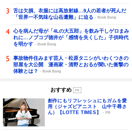
舌は欠損、衣服には高放射線…9人の若者が死んだ
「世界一不気味な山岳遭難」に迫る
Book Bang
心を病んだ母が「4Lの大五郎」を飲み干しゲロまみ
れに…ノブコブ徳井が「感情を失くした」子供時代
を明かす
Book Bang
事故物件住みます芸人・松原タニシがいわくつきの
部屋を大公開 漫画家・清野とおるが聞いた衝撃の
体験とは？
Book Bang
おすすめ
創作にもリフレッシュにもガムを愛
用（ジャズピアニスト 山中千尋さ
ん）【LOTTE TIMES】
PR