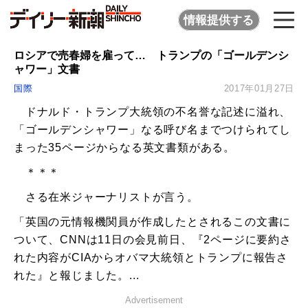
情報提供する
ロシアで売春婦を雇って… トランプの「ゴールデンシ
ャワー」文書
国際
2017年01月27日
ドナルド・トランプ大統領の不名誉な記述に溢れ、
「ゴールデンシャワー」なる呼び名までつけられてし
まった35ページからなる英文書類がある。
＊＊＊
さる在米ジャーナリストが言う。
「英国の元情報機関員が作成したとされるこの文書に
ついて、CNNは11日の会見前日、『2ページに要約さ
れた内容がCIAからオバマ大統領とトランプに報告さ
れた』と報じました。...
Advertisement