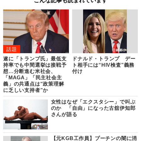
こんな記事も読まれています
話題
遂に「トランプ氏」最低支
ドナルド・トランプ デー
持率でも中間選挙は接戦予
ト相手には“HIV検査”義務
想…分断進む米社会、
付け
「MAGA」「民主社会主
義」の共通点は“政策理解
に乏しい支持者”か
女性はなぜ「エクスタシー」で叫ぶ
のか 「自由」になった古舘伊知郎
さんが語る
【元KGB工作員】プーチンの闇に消