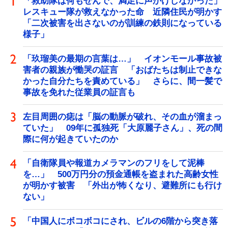
「救助隊は何もせんで、満足に声かけしなかった」
レスキュー隊が救えなかった命 近隣住民が明かす
「二次被害を出さないのが訓練の鉄則になっている
様子」
「玖瑠美の最期の言葉は…」 イオンモール事故被
害者の親族が慟哭の証言 「おばたちは制止できな
かった自分たちを責めている」 さらに、間一髪で
事故を免れた従業員の証言も
左目周囲の痣は「脳の動脈が破れ、その血が溜まっ
ていた」 09年に孤独死「大原麗子さん」、死の間
際に何が起きていたのか
「自衛隊員や報道カメラマンのフリをして泥棒
を…」 500万円分の預金通帳を盗まれた高齢女性
が明かす被害 「外出が怖くなり、避難所にも行け
ない」
「中国人にボコボコにされ、ビルの6階から突き落