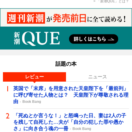
「新潮QUE」とは？
話題の本
レビュー
ニュース
英国で「末席」を用意された天皇陛下を「最前列」
に呼び寄せた人物とは？ 天皇陛下が尊敬される理
由
Book Bang
「死ぬとか言うな！」と怒鳴った日、妻は2人の子
を残して自死した…夫が「自分の犯した罪や愚か
さ」に向き合う魂の一冊
Book Bang