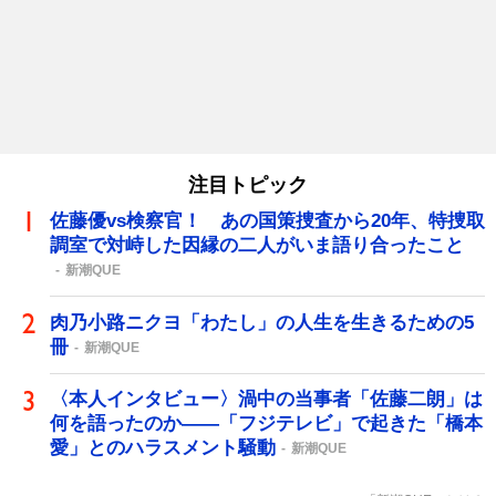
注目トピック
佐藤優vs検察官！ あの国策捜査から20年、特捜取
調室で対峙した因縁の二人がいま語り合ったこと
新潮QUE
肉乃小路ニクヨ「わたし」の人生を生きるための5
冊
新潮QUE
〈本人インタビュー〉渦中の当事者「佐藤二朗」は
何を語ったのか――「フジテレビ」で起きた「橋本
愛」とのハラスメント騒動
新潮QUE