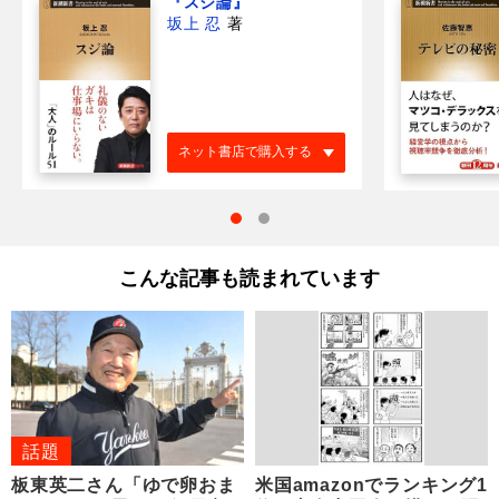
『スジ論』
坂上 忍
著
ネット書店で購入する
こんな記事も読まれています
話題
板東英二さん「ゆで卵おま
米国amazonでランキング1