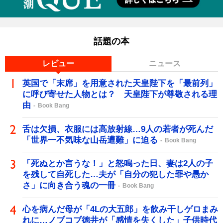
話題の本
レビュー
ニュース
英国で「末席」を用意された天皇陛下を「最前列」
に呼び寄せた人物とは？ 天皇陛下が尊敬される理
由
Book Bang
舌は欠損、衣服には高放射線…9人の若者が死んだ
「世界一不気味な山岳遭難」に迫る
Book Bang
「死ぬとか言うな！」と怒鳴った日、妻は2人の子
を残して自死した…夫が「自分の犯した罪や愚か
さ」に向き合う魂の一冊
Book Bang
心を病んだ母が「4Lの大五郎」を飲み干しゲロまみ
れに…ノブコブ徳井が「感情を失くした」子供時代