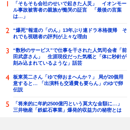
「そもそも会社のせいで起きた人災」 イオンモー
ル事故被害者の親族が慟哭の証言 「最後の言葉
は…」
“爆死”報道の「のん」13年ぶり連ドラ本格復帰 そ
れでも視聴者の評判が上々な理由
“数秒のサービス”で仕事を干された人気司会者「前
田武彦さん」 生涯現役だった気概と「体に秒針が
刻み込まれているような」話芸
板東英二さん「ゆで卵おまへんか？」 局が20個用
意すると… 「出演料も交通費も要らん」のゆで卵
伝説
「将来的に年約2500億円という莫大な金額に…」
三井物産「鉄鉱石事業」爆発的収益力の秘密とは