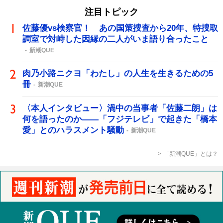
注目トピック
佐藤優vs検察官！ あの国策捜査から20年、特捜取
調室で対峙した因縁の二人がいま語り合ったこと
新潮QUE
肉乃小路ニクヨ「わたし」の人生を生きるための5
冊
新潮QUE
〈本人インタビュー〉渦中の当事者「佐藤二朗」は
何を語ったのか――「フジテレビ」で起きた「橋本
愛」とのハラスメント騒動
新潮QUE
「新潮QUE」とは？