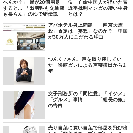
へんか？」 局が20個用意
位 亡命中国人が描いた習
すると… 「出演料も交通費
近平批判マンガの凄い中身
も要らん」のゆで卵伝説
とは？
アパホテル炎上問題 「南京大虐
殺」否定は「妄想」なのか？ 中国
が30万人にこだわる理由
つんく♂さん、声を取り戻してい
た 喉頭ガンによる声帯摘出から2
年
女子刑務所の「同性愛」「イジメ」
「グルメ」事情 ――「組長の娘」
の告白
売り言葉に買い言葉で部屋を飛び出