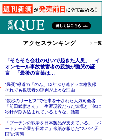
アクセスランキング
一覧
「そもそも会社のせいで起きた人災」 イ
オンモール事故被害者の親族が慟哭の証
言 「最後の言葉は…」
“爆死”報道の「のん」13年ぶり連ドラ本格復帰
それでも視聴者の評判が上々な理由
“数秒のサービス”で仕事を干された人気司会者
「前田武彦さん」 生涯現役だった気概と「体に
秒針が刻み込まれているような」話芸
「プーチンの戦争を日本製品が支えている」「パ
ートナー企業が日本に」米紙が報じた“スパイ天
国”の実態