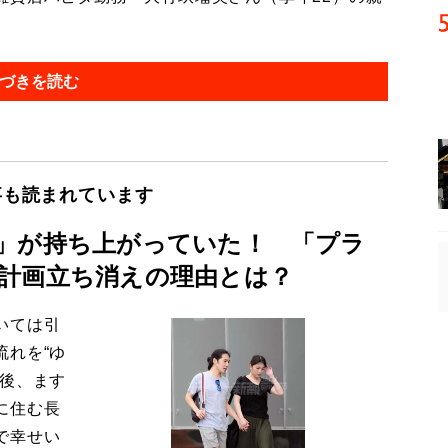
づきを読む
事も読まれています
」が持ち上がっていた！ 「プラ
計画立ち消えの理由とは？
いては引
流れを“ゆ
今後、ます
に住む長
で幸せい