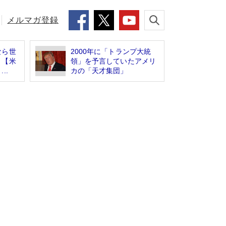
メルマガ登録
なら世
2000年に「トランプ大統
 【米
領」を予言していたアメリ
..
カの「天才集団」