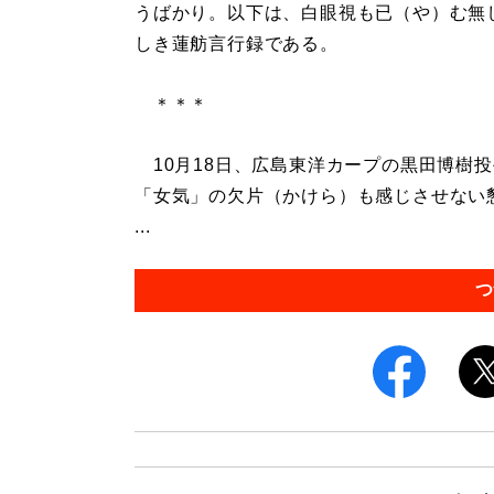
うばかり。以下は、白眼視も已（や）む無
しき蓮舫言行録である。
＊＊＊
10月18日、広島東洋カープの黒田博樹
「女気」の欠片（かけら）も感じさせない
...
つ