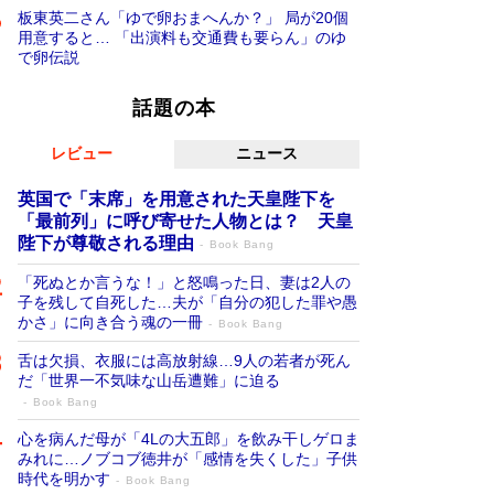
板東英二さん「ゆで卵おまへんか？」 局が20個
用意すると… 「出演料も交通費も要らん」のゆ
で卵伝説
話題の本
レビュー
ニュース
英国で「末席」を用意された天皇陛下を
「最前列」に呼び寄せた人物とは？ 天皇
陛下が尊敬される理由
Book Bang
「死ぬとか言うな！」と怒鳴った日、妻は2人の
子を残して自死した…夫が「自分の犯した罪や愚
かさ」に向き合う魂の一冊
Book Bang
舌は欠損、衣服には高放射線…9人の若者が死ん
だ「世界一不気味な山岳遭難」に迫る
Book Bang
心を病んだ母が「4Lの大五郎」を飲み干しゲロま
みれに…ノブコブ徳井が「感情を失くした」子供
時代を明かす
Book Bang