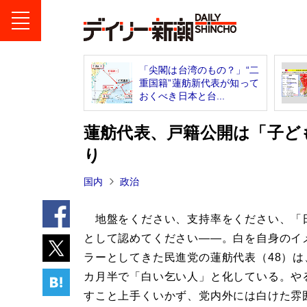
「尖閣は台湾のもの？」“二
重国籍”蓮舫新代表が知って
おくべき日本と台...
蓮舫代表、戸籍公開は「子ど
り
国内
政治
地盤をください、支持率をください、「
として認めてください――。白を自身のイ
ラーとしてきた民進党の蓮舫代表（48）は
カ月半で「白い乞い人」と化している。や
すこと上手くいかず、党内外には白けた雰