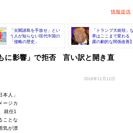
情報提供
「尖閣諸島を手放せ」とい
「トランプ大統領」
う人が知らない現代中国の
界はここまで変わる
「侵略の歴史」
露の劇的な関係改善】.
もに影響」で拒否 言い訳と開き直
2016年11月11日
日本人」
メージカ
、就任1
ることな
囲気が漂