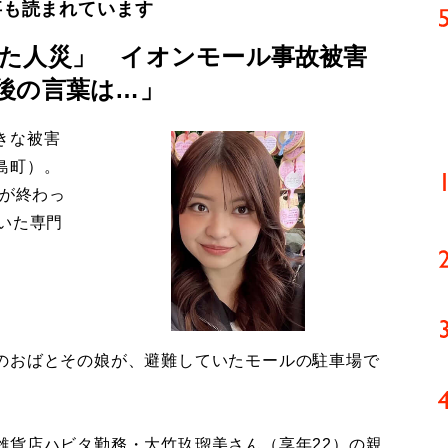
事も読まれています
た人災」 イオンモール事故被害
後の言葉は…」
きな被害
島町）。
導が終わっ
いた専門
のおばとその娘が、避難していたモールの駐車場で
貨店ハビタ勤務・大竹玖瑠美さん（享年22）の親