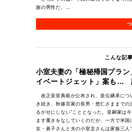
族の男性だ。...
つ
こんな記
小室夫妻の「極秘帰国プラン
イベートジェット」案も… 
改正皇室典範が公布され、皇位継承につ
き続き、秋篠宮家の長男・悠仁さままでの
るがせにしない”こととなった。皇嗣家は
ます重きをなしていくのだが、一方で米国
女・眞子さんと夫の小室圭さんは家族三人