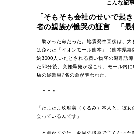
こんな記
「そもそも会社のせいで起き
者の親族が慟哭の証言 「最
助かった命だった。地震発生直後は、大
は免れた「イオンモール熊本」（熊本県嘉
約3000人いたとされる買い物客の避難誘
た50分後、突如爆発が起こり、モール内に
店の従業員7名の命が奪われた。
＊＊＊
「たまたま玖瑠美（くるみ）本人と、彼女
会っているんです」
と明かすのは、今回の爆発で亡くなった雑