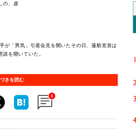
しの、虚
投手が「男気」引退会見を開いたその日、蓮舫党首は
懇談を開いていた。
づきを読む
0