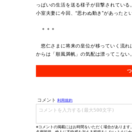
っぱいの生活を送る様子が目撃されている
小室夫妻に今回、“思わぬ動き”があったと
＊＊＊
悠仁さまに将来の皇位が移っていく流れは
からは「順風満帆」の気配は漂ってこない。.
つ