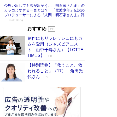
今思い出しても涙が出そう…「明石家さんま」の
カッコよすぎる一言とは？ 「電波少年」伝説の
プロデューサーによる『人間・明石家さんま』評
Book Bang
「宇宙兄弟」最終46巻がベストセラー1
おすすめ
位 宇宙開発への関心を押し上げた18年の
創作にもリフレッシュにもガ
物語に幕 特装版には「宇宙で描かれたマ
ムを愛用（ジャズピアニス
ンガ」も収録
Book Bang
ト 山中千尋さん）【LOTTE
美輪明宏 晩年の回答を集めた『ほほえんで生き
TIMES】
PR
るための人生相談』がランクイン［エンターテイ
メントベストセラー］
Book Bang
【特別読物】「救うこと、救
われること」（17） 角田光
「『火垂るの墓』は、大嘘である」原作者が抱き
代さん
続けた“自責の念”とは…「自己憐憫は描きたくな
PR
い」監督が徹底的にこだわったこと（後編） #
戦争の記憶
Book Bang
「叱って伸びるやつは、褒めたらもっと伸びる」
俳優・高嶋政伸が家族に教わった“人を育てるコ
ツ”…芸への考え方を明かす
Book Bang
東野圭吾、伊坂幸太郎の人気シリーズ最新作どち