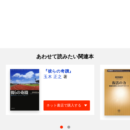
あわせて読みたい関連本
『彼らの奇蹟』
玉木 正之
著
ネット書店で購入する