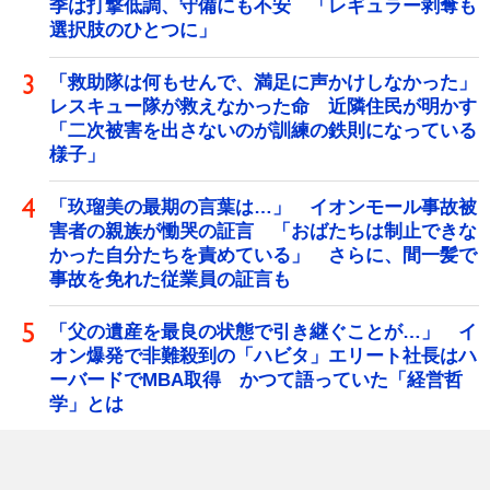
季は打撃低調、守備にも不安 「レギュラー剥奪も
選択肢のひとつに」
「救助隊は何もせんで、満足に声かけしなかった」
レスキュー隊が救えなかった命 近隣住民が明かす
「二次被害を出さないのが訓練の鉄則になっている
様子」
「玖瑠美の最期の言葉は…」 イオンモール事故被
害者の親族が慟哭の証言 「おばたちは制止できな
かった自分たちを責めている」 さらに、間一髪で
事故を免れた従業員の証言も
「父の遺産を最良の状態で引き継ぐことが…」 イ
オン爆発で非難殺到の「ハビタ」エリート社長はハ
ーバードでMBA取得 かつて語っていた「経営哲
学」とは