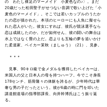
の わたし裸足のマーメイド 小麦色なの♪〉。まだ
20歳だった松田聖子がせつない音調で歌い上げた「小
麦色のマーメイド」。そこでは若いカップルのうたか
たの恋が描かれた。本項のヒーローにも人魚に擬せら
れた恋人がいた。彼女にすれば、彼氏が競泳選手なら
恋は成就したのか。だが如何せん、彼の闘いの舞台は
水上ではなく畳の上だ。恋よりも五輪の夢を追いかけ
た柔道家、ベイカー茉秋（ましゅう）（21）、見参。
＊＊＊
見事、90キロ級で金メダルを獲得したベイカーは、
米国人の父と日本人の母を持つハーフ。今でこそ身長
178センチ、筋骨隆々の体躯を誇るが、少年時代は華
奢な男の子だったという。彼が6歳の時に門を叩いた
講道館道場の指導部課長、向井幹博氏はこう振り返
る。