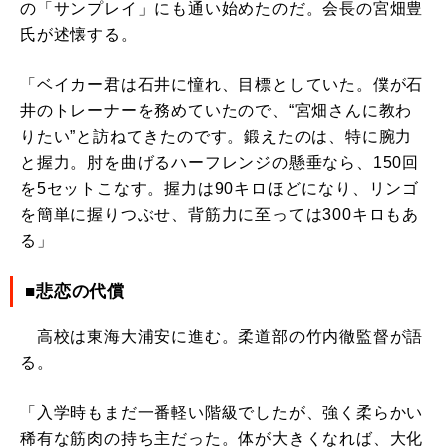
の「サンプレイ」にも通い始めたのだ。会長の宮畑豊
氏が述懐する。
「ベイカー君は石井に憧れ、目標としていた。僕が石
井のトレーナーを務めていたので、“宮畑さんに教わ
りたい”と訪ねてきたのです。鍛えたのは、特に腕力
と握力。肘を曲げるハーフレンジの懸垂なら、150回
を5セットこなす。握力は90キロほどになり、リンゴ
を簡単に握りつぶせ、背筋力に至っては300キロもあ
る」
■悲恋の代償
高校は東海大浦安に進む。柔道部の竹内徹監督が語
る。
「入学時もまだ一番軽い階級でしたが、強く柔らかい
稀有な筋肉の持ち主だった。体が大きくなれば、大化