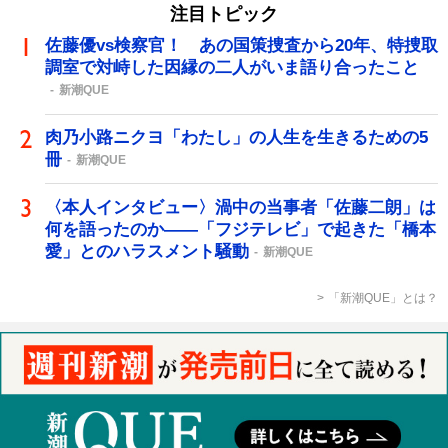
注目トピック
佐藤優vs検察官！ あの国策捜査から20年、特捜取
調室で対峙した因縁の二人がいま語り合ったこと
新潮QUE
肉乃小路ニクヨ「わたし」の人生を生きるための5
冊
新潮QUE
〈本人インタビュー〉渦中の当事者「佐藤二朗」は
何を語ったのか――「フジテレビ」で起きた「橋本
愛」とのハラスメント騒動
新潮QUE
「新潮QUE」とは？