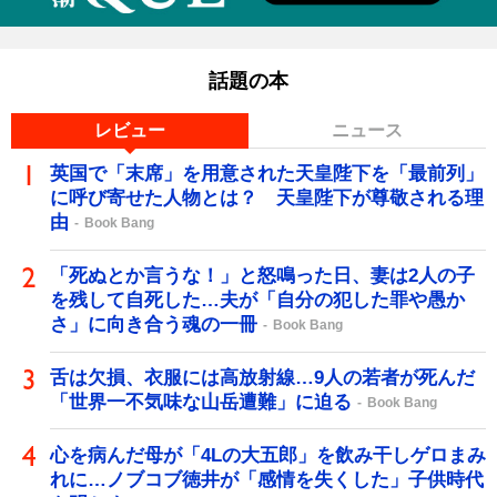
話題の本
レビュー
ニュース
英国で「末席」を用意された天皇陛下を「最前列」
に呼び寄せた人物とは？ 天皇陛下が尊敬される理
由
Book Bang
「死ぬとか言うな！」と怒鳴った日、妻は2人の子
を残して自死した…夫が「自分の犯した罪や愚か
さ」に向き合う魂の一冊
Book Bang
舌は欠損、衣服には高放射線…9人の若者が死んだ
「世界一不気味な山岳遭難」に迫る
Book Bang
心を病んだ母が「4Lの大五郎」を飲み干しゲロまみ
れに…ノブコブ徳井が「感情を失くした」子供時代