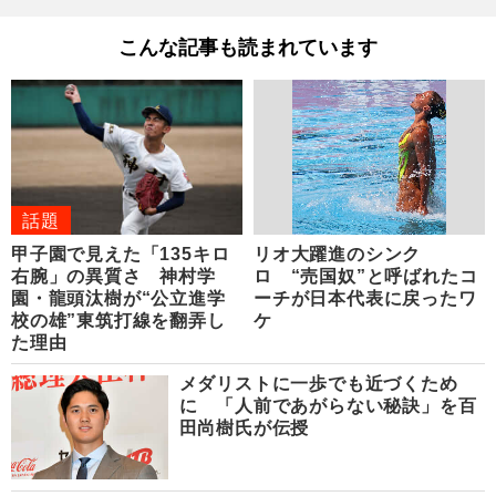
こんな記事も読まれています
話題
甲子園で見えた「135キロ
リオ大躍進のシンク
右腕」の異質さ 神村学
ロ “売国奴”と呼ばれたコ
園・龍頭汰樹が“公立進学
ーチが日本代表に戻ったワ
校の雄”東筑打線を翻弄し
ケ
た理由
メダリストに一歩でも近づくため
に 「人前であがらない秘訣」を百
田尚樹氏が伝授