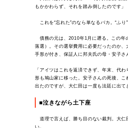
もかかわらず、それを踏み倒したのです」
これを“忘れた”のなら単なるバカ。“ふり
債務の元は、2010年1月に遡る。この年
落選）。その選挙費用に必要だったのか、大
手形が付き、保証人に邦夫氏の母・安子さ
「アイツはこれを返済できず、年末、代わり
形も鳩山家に移った。安子さんの死後、こ
出たのですが、大仁田は一度も法廷に出て
■泣きながら土下座
道理で言えば、勝ち目のない裁判。大仁田
い。