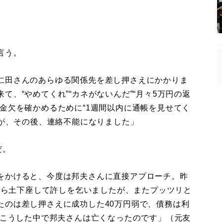
言う。
仁田さんのあらゆる関係先を差し押さえにかかりま
、“やめてくれ”“カネがないんだ”“月々5万円の返
金欠を確かめるために“1週間以内に通帳を見せてく
すが、その後、連絡不能になりました」
だ。
をかけると、今度は邦夫さんに直接アプローチ。昨
ながら土下座して許しを乞いましたが、またプッツリと
たのは差し押さえに成功した40万円弱で、債務は利
。こうした中で邦夫さんは亡くなったのです」（元友