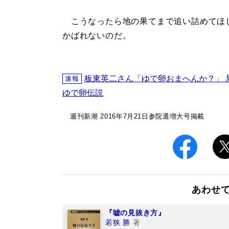
こうなったら地の果てまで追い詰めてほ
かばれないのだ。
板東英二さん「ゆで卵おまへんか？」 
速報
ゆで卵伝説
週刊新潮 2016年7月21日参院選増大号掲載
あわせ
『嘘の見抜き方』
若狭 勝
著