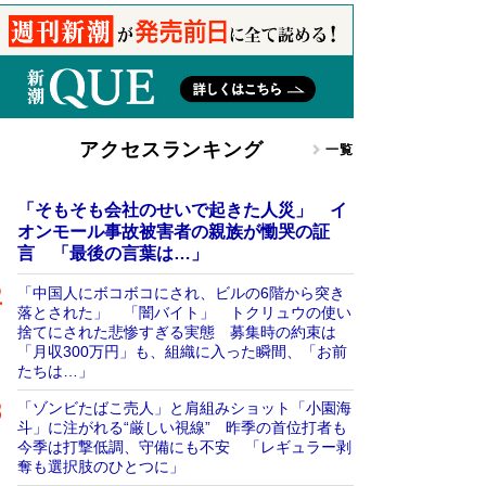
アクセスランキング
一覧
「そもそも会社のせいで起きた人災」 イ
オンモール事故被害者の親族が慟哭の証
言 「最後の言葉は…」
「中国人にボコボコにされ、ビルの6階から突き
落とされた」 「闇バイト」 トクリュウの使い
捨てにされた悲惨すぎる実態 募集時の約束は
「月収300万円」も、組織に入った瞬間、「お前
たちは…」
「ゾンビたばこ売人」と肩組みショット「小園海
斗」に注がれる“厳しい視線” 昨季の首位打者も
今季は打撃低調、守備にも不安 「レギュラー剥
奪も選択肢のひとつに」