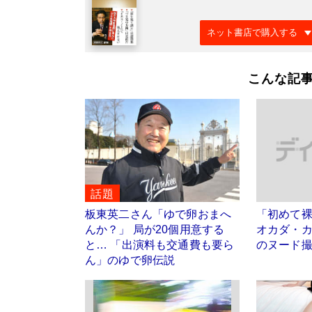
ネット書店で購入する
こんな記
話題
板東英二さん「ゆで卵おまへ
「初めて
んか？」 局が20個用意する
オカダ・
と… 「出演料も交通費も要ら
のヌード
ん」のゆで卵伝説