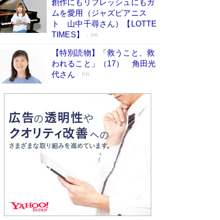
創作にもリフレッシュにもガ
Book Bang
ムを愛用（ジャズピアニス
友近氏、絶賛！ 鎌倉を舞台に、孤独を抱えた
ト 山中千尋さん）【LOTTE
人々が新たな一歩を踏み出す連作短篇集『海のほ
TIMES】
PR
とりのプラネット』試し読み
Book Bang
【特別読物】「救うこと、救
われること」（17） 角田光
代さん
PR