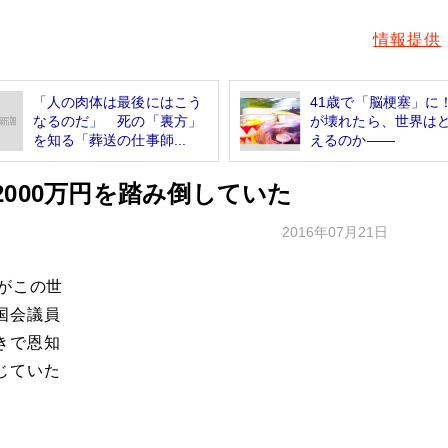
情報提供
「人の肉体は最後にはこう
41歳で「脳梗塞」に
なるのだ」 死の「裏方」
が壊れたら、世界は
を知る「葬送の仕事師...
えるのか――
000万円を踏み倒していた
2016年07月21日
がこの世
国会議員
きで恩知
じていた