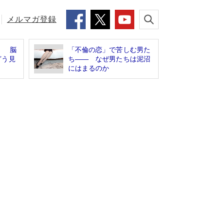
メルマガ登録
！ 脳
「不倫の恋」で苦しむ男た
どう見
ち―― なぜ男たちは泥沼
にはまるのか