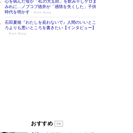
心を病んだ母が「4Lの大五郎」を飲み干しゲロま
みれに…ノブコブ徳井が「感情を失くした」子供
時代を明かす
Book Bang
石田夏穂『わたしを庇わないで』人間のいいとこ
ろよりも悪いところを書きたい【インタビュー】
Book Bang
「叱って伸びるやつは、褒めたらもっと伸
びる」俳優・高嶋政伸が家族に教わっ
た“人を育てるコツ”…芸への考え方を明か
す
Book Bang
「『火垂るの墓』は、大嘘である」原作者が抱き
続けた“自責の念”とは…「自己憐憫は描きたくな
い」監督が徹底的にこだわったこと（後編） #
戦争の記憶
Book Bang
美輪明宏 晩年の回答を集めた『ほほえんで生き
るための人生相談』がランクイン［エンターテイ
メントベストセラー］
Book Bang
「宇宙兄弟」最終46巻がベストセラー1位 宇宙
おすすめ
開発への関心を押し上げた18年の物語に幕 特装
版には「宇宙で描かれたマンガ」も収録