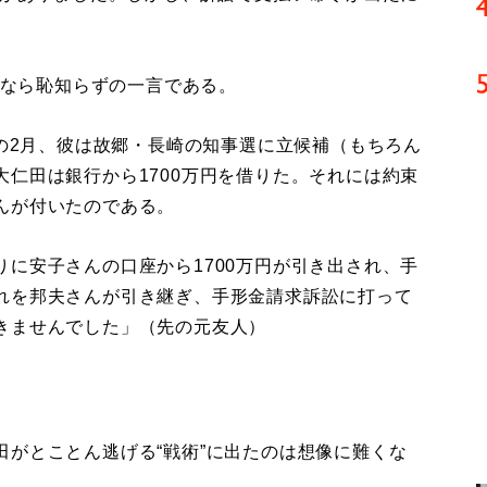
”なら恥知らずの一言である。
の2月、彼は故郷・長崎の知事選に立候補（もちろん
仁田は銀行から1700万円を借りた。それには約束
んが付いたのである。
に安子さんの口座から1700万円が引き出され、手
れを邦夫さんが引き継ぎ、手形金請求訴訟に打って
きませんでした」（先の元友人）
がとことん逃げる“戦術”に出たのは想像に難くな