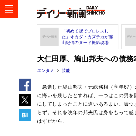
「初めて裸でプロレスし
た」オカダ・カズチカが篠
山紀信のヌード撮影現場...
大仁田厚、鳩山邦夫への債務2
エンタメ
芸能
急逝した鳩山邦夫・元総務相（享年67）
に悔いを残したとすれば、一つはこの男を
にしてしまったことに違いあるまい。嘘つ
らず。それを晩年の邦夫氏は身をもって感
はずだから。