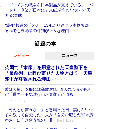
「プーチンの戦争を日本製品が支えている」「パ
ートナー企業が日本に」米紙が報じた“スパイ天
国”の実態
“爆死”報道の「のん」13年ぶり連ドラ本格復帰
それでも視聴者の評判が上々な理由
話題の本
レビュー
ニュース
英国で「末席」を用意された天皇陛下を
「最前列」に呼び寄せた人物とは？ 天皇
陛下が尊敬される理由
Book Bang
舌は欠損、衣服には高放射線…9人の若者が死ん
だ「世界一不気味な山岳遭難」に迫る
Book Bang
「死ぬとか言うな！」と怒鳴った日、妻は2人の
子を残して自死した…夫が「自分の犯した罪や愚
かさ」に向き合う魂の一冊
Book Bang