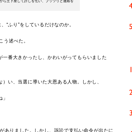
きながら土下座して許しを乞い、プッツリと連絡を
は、“ふり”をしているだけなのか。
こう述べた。
が一番大きかったし、かわいがってもらいました
な）い、当選に導いた大恩ある人物。しかし、
ね」
務がありました。しかし、訴訟で支払い命令が出たに