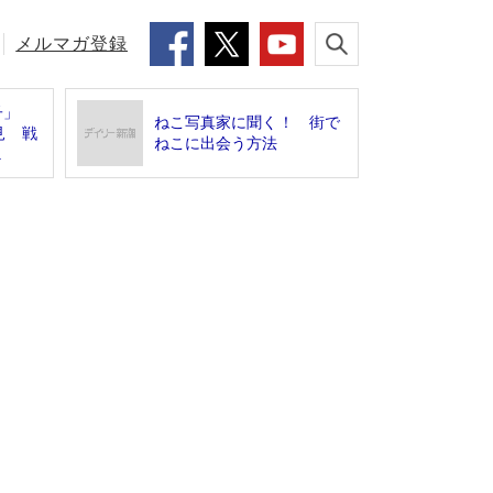
メルマガ登録
豊子」
ねこ写真家に聞く！ 街で
見 戦
ねこに出会う方法
.