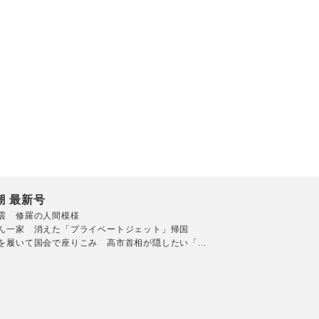
潮 最新号
震 修羅の人間模様
ん一家 消えた「プライベートジェット」帰国
を履いて国会で座りこみ 高市首相が隠したい「...