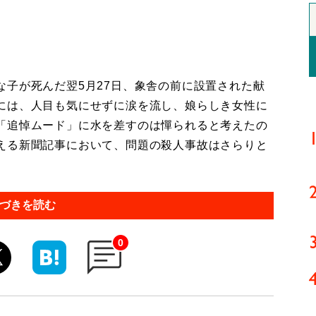
子が死んだ翌5月27日、象舎の前に設置された献
には、人目も気にせずに涙を流し、娘らしき女性に
「追悼ムード」に水を差すのは憚られると考えたの
える新聞記事において、問題の殺人事故はさらりと
づきを読む
0