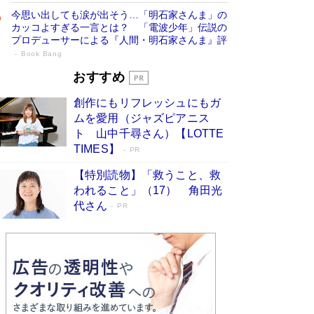
今思い出しても涙が出そう…「明石家さんま」の
カッコよすぎる一言とは？ 「電波少年」伝説の
プロデューサーによる『人間・明石家さんま』評
Book Bang
「叱って伸びるやつは、褒めたらもっと伸
おすすめ
びる」俳優・高嶋政伸が家族に教わっ
創作にもリフレッシュにもガ
た“人を育てるコツ”…芸への考え方を明か
ムを愛用（ジャズピアニス
す
Book Bang
ト 山中千尋さん）【LOTTE
「『火垂るの墓』は、大嘘である」原作者が抱き
TIMES】
PR
続けた“自責の念”とは…「自己憐憫は描きたくな
い」監督が徹底的にこだわったこと（後編） #
【特別読物】「救うこと、救
戦争の記憶
Book Bang
われること」（17） 角田光
代さん
美輪明宏 晩年の回答を集めた『ほほえんで生き
PR
るための人生相談』がランクイン［エンターテイ
メントベストセラー］
Book Bang
「宇宙兄弟」最終46巻がベストセラー1位 宇宙
開発への関心を押し上げた18年の物語に幕 特装
版には「宇宙で描かれたマンガ」も収録
Book Bang