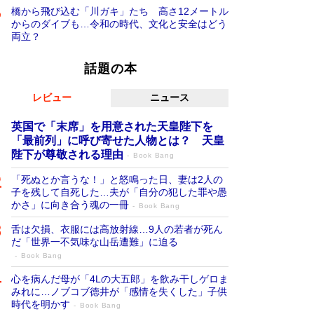
橋から飛び込む「川ガキ」たち 高さ12メートル
からのダイブも…令和の時代、文化と安全はどう
両立？
話題の本
レビュー
ニュース
英国で「末席」を用意された天皇陛下を
「最前列」に呼び寄せた人物とは？ 天皇
陛下が尊敬される理由
Book Bang
「死ぬとか言うな！」と怒鳴った日、妻は2人の
子を残して自死した…夫が「自分の犯した罪や愚
かさ」に向き合う魂の一冊
Book Bang
舌は欠損、衣服には高放射線…9人の若者が死ん
だ「世界一不気味な山岳遭難」に迫る
Book Bang
心を病んだ母が「4Lの大五郎」を飲み干しゲロま
みれに…ノブコブ徳井が「感情を失くした」子供
時代を明かす
Book Bang