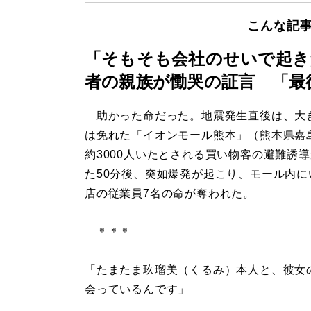
こんな記
「そもそも会社のせいで起き
者の親族が慟哭の証言 「最
助かった命だった。地震発生直後は、大
は免れた「イオンモール熊本」（熊本県嘉
約3000人いたとされる買い物客の避難誘
た50分後、突如爆発が起こり、モール内に
店の従業員7名の命が奪われた。
＊＊＊
「たまたま玖瑠美（くるみ）本人と、彼女
会っているんです」