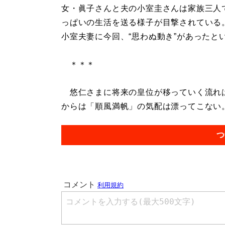
女・眞子さんと夫の小室圭さんは家族三人
っぱいの生活を送る様子が目撃されている
小室夫妻に今回、“思わぬ動き”があったと
＊＊＊
悠仁さまに将来の皇位が移っていく流れは
からは「順風満帆」の気配は漂ってこない。.
つ