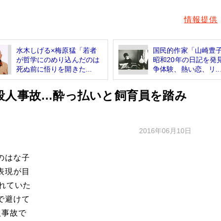
情報提供
水木しげる×梅原猛「若者
国民的作家「山崎
が哲学にのめり込んだのは
昭和20年の日記を発
死ぬ前に悟りを開きた...
争体験、熱い恋、リ..
殺人事故…酔っ払いと飼育員を踏み
2016年06月10日
のはな子
表現が目
れていた
で避けて
人事故で