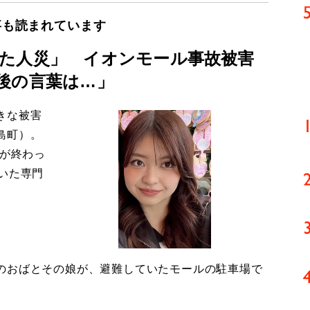
事も読まれています
た人災」 イオンモール事故被害
後の言葉は…」
きな被害
島町）。
導が終わっ
いた専門
のおばとその娘が、避難していたモールの駐車場で