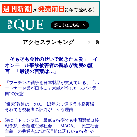
アクセスランキング
一覧
「そもそも会社のせいで起きた人災」 イ
オンモール事故被害者の親族が慟哭の証
言 「最後の言葉は…」
「プーチンの戦争を日本製品が支えている」「パ
ートナー企業が日本に」米紙が報じた“スパイ天
国”の実態
“爆死”報道の「のん」13年ぶり連ドラ本格復帰
それでも視聴者の評判が上々な理由
遂に「トランプ氏」最低支持率でも中間選挙は接
戦予想…分断進む米社会、「MAGA」「民主社会
主義」の共通点は“政策理解に乏しい支持者”か