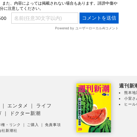
週刊新
熊本地
小室さ
ヒール
｜
エンタメ
｜
ライフ
ガ
｜
ドクター新潮
作権・リンク
｜
ご購入
｜
免責事項
会社新潮社