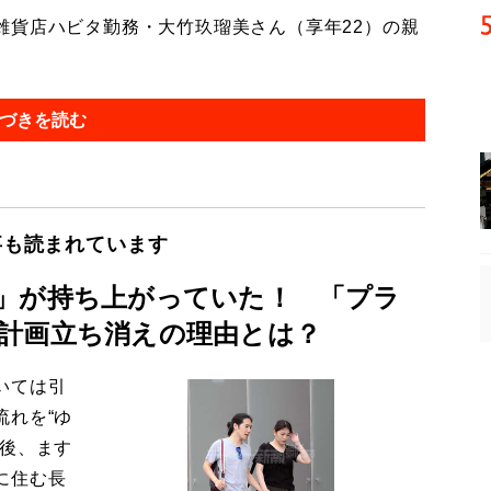
貨店ハビタ勤務・大竹玖瑠美さん（享年22）の親
づきを読む
事も読まれています
」が持ち上がっていた！ 「プラ
計画立ち消えの理由とは？
いては引
流れを“ゆ
今後、ます
に住む長