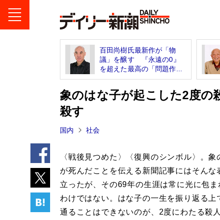
百田尚樹氏最新作が「物
議」を醸す 『永遠の0』
を超えた最高の「問題作...
象のはな子が起こした2度の
殺す
国内
社会
〈戦後見つめた〉〈復興のシンボル〉。象
が死んだことを伝える新聞記事にはそんな
立ったが、その69年の生涯は常に光に包ま
わけではない。はな子の一生を振り返る上
通ることはできないのが、2度にわたる殺