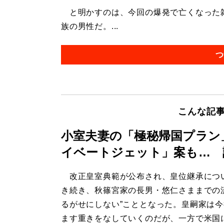
と明かすのは、今回の爆発で亡くなった雑
族の男性だ。...
つ
こんな記
小室夫妻の「極秘帰国プラン
イベートジェット」案も… 
改正皇室典範が公布され、皇位継承につ
き続き、秋篠宮家の長男・悠仁さままでの
るがせにしない”こととなった。皇嗣家は
ます重きをなしていくのだが、一方で米国