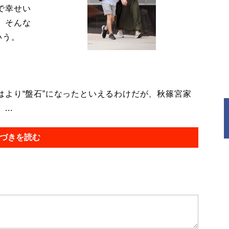
で幸せい
。そんな
いう。
より“盤石”になったといえるわけだが、秋篠宮家
..
づきを読む