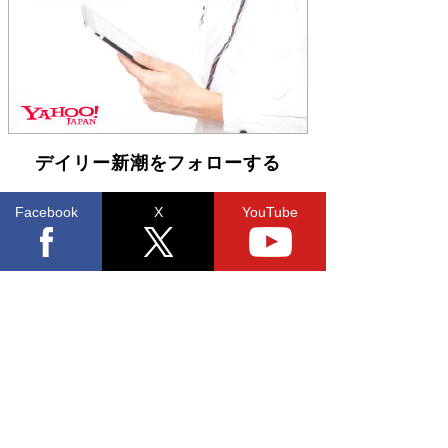
「不意に涙が出そうに…」高嶋政伸が明かし
た“13歳の娘を暴行する役”への葛藤 インティマ
シーコーディネーターに支えられたNHK『大奥』
の裏側
Book Bang
デイリー新潮をフォローする
Facebook
X
YouTube