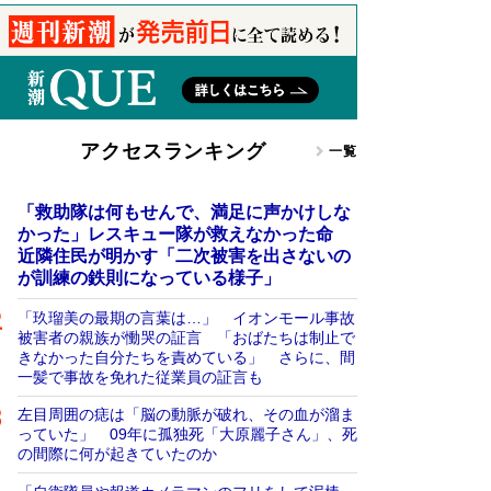
アクセスランキング
一覧
「救助隊は何もせんで、満足に声かけしな
かった」レスキュー隊が救えなかった命
近隣住民が明かす「二次被害を出さないの
が訓練の鉄則になっている様子」
「玖瑠美の最期の言葉は…」 イオンモール事故
被害者の親族が慟哭の証言 「おばたちは制止で
きなかった自分たちを責めている」 さらに、間
一髪で事故を免れた従業員の証言も
左目周囲の痣は「脳の動脈が破れ、その血が溜ま
っていた」 09年に孤独死「大原麗子さん」、死
の間際に何が起きていたのか