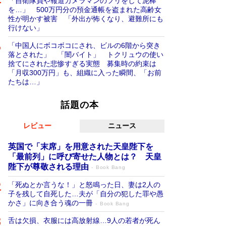
「自衛隊員や報道カメラマンのフリをして泥棒
を…」 500万円分の預金通帳を盗まれた高齢女
性が明かす被害 「外出が怖くなり、避難所にも
行けない」
「中国人にボコボコにされ、ビルの6階から突き
落とされた」 「闇バイト」 トクリュウの使い
捨てにされた悲惨すぎる実態 募集時の約束は
「月収300万円」も、組織に入った瞬間、「お前
たちは…」
話題の本
レビュー
ニュース
英国で「末席」を用意された天皇陛下を
「最前列」に呼び寄せた人物とは？ 天皇
陛下が尊敬される理由
Book Bang
「死ぬとか言うな！」と怒鳴った日、妻は2人の
子を残して自死した…夫が「自分の犯した罪や愚
かさ」に向き合う魂の一冊
Book Bang
舌は欠損、衣服には高放射線…9人の若者が死ん