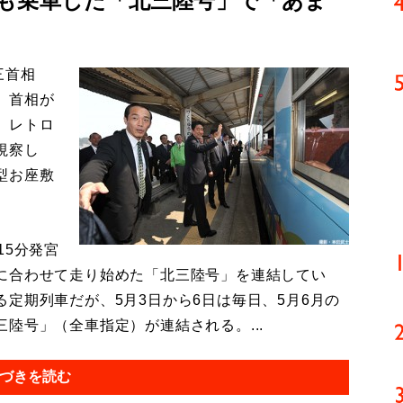
も乗車した「北三陸号」で「あま
三首相
。首相が
、レトロ
視察し
型お座敷
。
15分発宮
に合わせて走り始めた「北三陸号」を連結してい
定期列車だが、5月3日から6日は毎日、5月6月の
陸号」（全車指定）が連結される。...
づきを読む