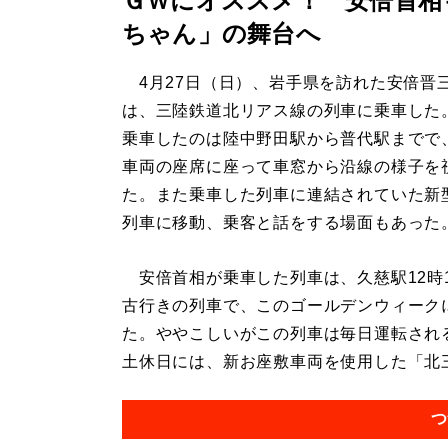
ＧＷにオススメ！ 安倍首相
ちゃん」の舞台へ
4月27日（日）、岩手県を訪れた安倍晋
は、三陸鉄道北リアス線の列車に乗車した
乗車したのは陸中野田駅から普代駅までで
車両の座席に座って車窓から沿線の様子を
た。また乗車した列車に連結されていた新
列車に移動、乗客と話をする場面もあった
安倍首相が乗車した列車は、久慈駅12時
古行きの列車で、このゴールデンウィーク
た。ややこしいがこの列車は毎日運転される
土休日には、新お座敷車両を使用した「北三
つ