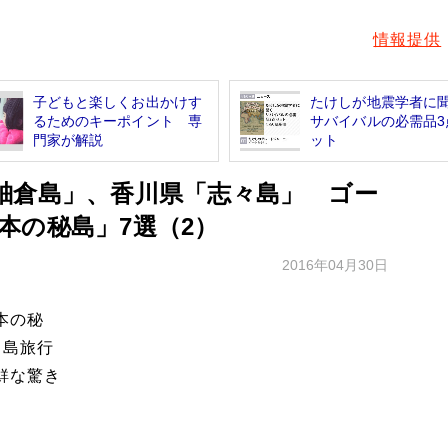
情報提供
子どもと楽しくお出かけす
たけしが地震学者
るためのキーポイント 専
サバイバルの必需品3
門家が解説
ット
舳倉島」、香川県「志々島」 ゴー
本の秘島」7選（2）
2016年04月30日
本の秘
、島旅行
鮮な驚き