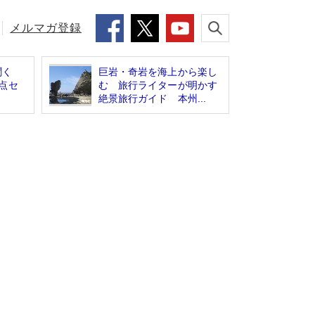
メルマガ登録
に聞く
巨岩・奇岩を海上から楽し
点セ
む 旅行ライターが明かす
絶景旅行ガイド 本州...