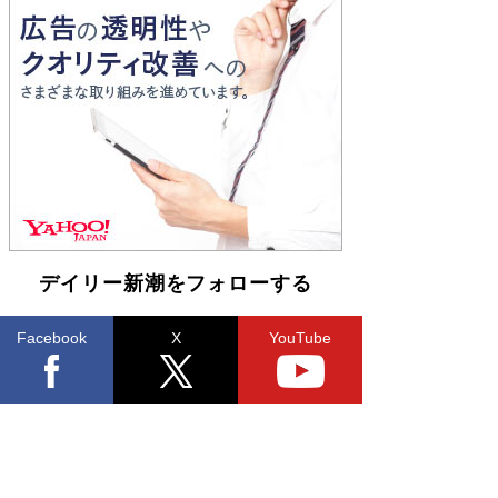
す
Book Bang
和田秀樹の70代、80代向け新書がベスト3を独
占 上半期1位にも選出［新書ベストセラー］
Book Bang
デイリー新潮をフォローする
Facebook
X
YouTube