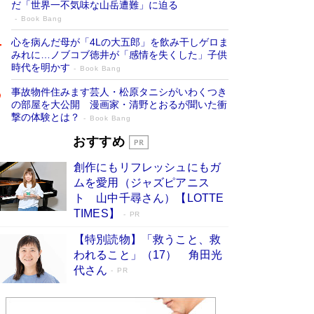
だ「世界一不気味な山岳遭難」に迫る
Book Bang
心を病んだ母が「4Lの大五郎」を飲み干しゲロま
みれに…ノブコブ徳井が「感情を失くした」子供
時代を明かす
Book Bang
事故物件住みます芸人・松原タニシがいわくつき
の部屋を大公開 漫画家・清野とおるが聞いた衝
撃の体験とは？
Book Bang
追悼・東野圭吾さん 週間ベストセラーラ
おすすめ
ンキングに『容疑者Xの献身』『白夜行』
創作にもリフレッシュにもガ
など代表作が並ぶ［文庫ベストセラー］
ムを愛用（ジャズピアニス
Book Bang
ト 山中千尋さん）【LOTTE
73歳でも働くしかない 「老後レス時代」に交通
TIMES】
PR
誘導員の独白が話題
Book Bang
【特別読物】「救うこと、救
竹内由恵の前に現れた「テレビ観ないんだよね
われること」（17） 角田光
ぇ」という男性…夫を選んでテレ朝退社したワケ
代さん
PR
Book Bang
「なんで？ そんな馬鹿な……」90歳になった作
家・阿刀田高さんが、ひとり暮らしの生活を明か