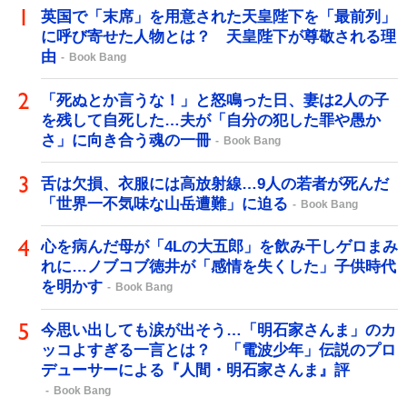
英国で「末席」を用意された天皇陛下を「最前列」
に呼び寄せた人物とは？ 天皇陛下が尊敬される理
由
Book Bang
「死ぬとか言うな！」と怒鳴った日、妻は2人の子
を残して自死した…夫が「自分の犯した罪や愚か
さ」に向き合う魂の一冊
Book Bang
舌は欠損、衣服には高放射線…9人の若者が死んだ
「世界一不気味な山岳遭難」に迫る
Book Bang
心を病んだ母が「4Lの大五郎」を飲み干しゲロまみ
れに…ノブコブ徳井が「感情を失くした」子供時代
を明かす
Book Bang
今思い出しても涙が出そう…「明石家さんま」のカ
ッコよすぎる一言とは？ 「電波少年」伝説のプロ
デューサーによる『人間・明石家さんま』評
Book Bang