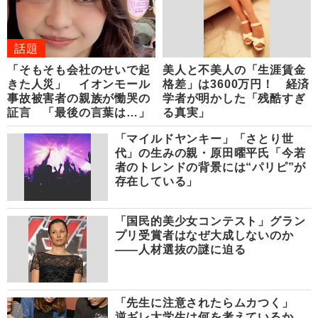
話題
「そもそも会社のせいで起
美人と不美人の「生涯賃金
きた人災」 イオンモール
格差」は3600万円！ 経済
事故被害者の親族が慟哭の
学者が明かした「残酷すぎ
証言 「最後の言葉は…」
る真実」
「マイルドヤンキー」「さとり世
代」の生みの親・原田曜平氏「今若
者のトレンドの背景には“パリピ”が
存在している」
「国民的美少女コンテスト」グラン
プリ受賞者はなぜ大成しないのか
――人材選抜の謎に迫る
「先生に注意されたらムカつく」
逆ギレ大学生は何を考えているか