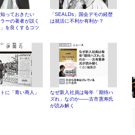
は知っておきたい
「SEALDs」国会デモの経歴
セラーの著者が説く
は就活に不利か有利か？
象」を良くするコツ
ートに「青い商人」
なぜ新入社員は毎年「期待ハ
噌
ズれ」なのか――古市憲寿氏
が読み解く