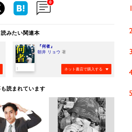
0
て読みたい関連本
『何者』
朝井 リョウ
著
ネット書店で購入する
事も読まれています