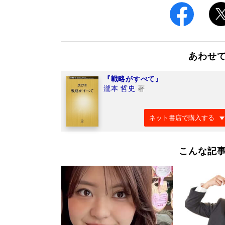
あわせ
『戦略がすべて』
瀧本 哲史
著
ネット書店で購入する
こんな記