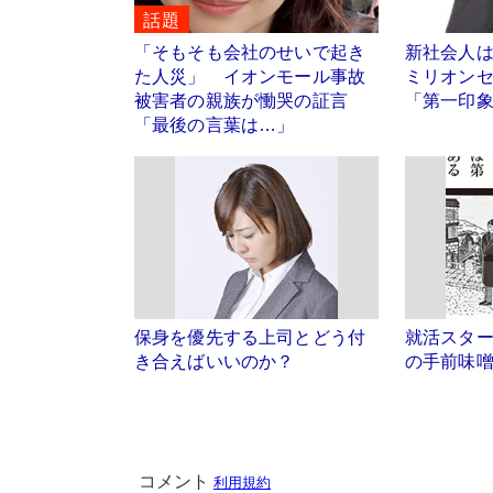
話題
「そもそも会社のせいで起き
新社会人
た人災」 イオンモール事故
ミリオン
被害者の親族が慟哭の証言
「第一印
「最後の言葉は…」
保身を優先する上司とどう付
就活スタ
き合えばいいのか？
の手前味