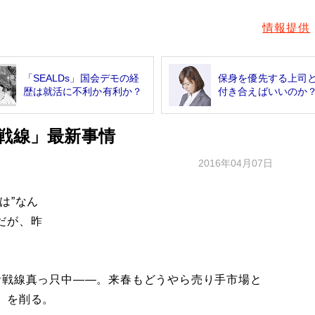
情報提供
「SEALDs」国会デモの経
保身を優先する上司
歴は就活に不利か有利か？
付き合えばいいのか
活戦線」最新事情
2016年04月07日
は”なん
だが、昨
。
戦線真っ只中――。来春もどうやら売り手市場と
）を削る。