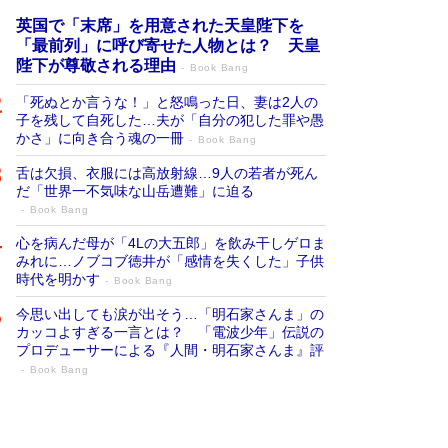
英国で「末席」を用意された天皇陛下を
「最前列」に呼び寄せた人物とは？ 天皇
陛下が尊敬される理由
Book Bang
「死ぬとか言うな！」と怒鳴った日、妻は2人の
子を残して自死した…夫が「自分の犯した罪や愚
かさ」に向き合う魂の一冊
Book Bang
舌は欠損、衣服には高放射線…9人の若者が死ん
だ「世界一不気味な山岳遭難」に迫る
Book Bang
心を病んだ母が「4Lの大五郎」を飲み干しゲロま
みれに…ノブコブ徳井が「感情を失くした」子供
時代を明かす
Book Bang
今思い出しても涙が出そう…「明石家さんま」の
カッコよすぎる一言とは？ 「電波少年」伝説の
プロデューサーによる『人間・明石家さんま』評
Book Bang
「叱って伸びるやつは、褒めたらもっと伸
びる」俳優・高嶋政伸が家族に教わっ
た“人を育てるコツ”…芸への考え方を明か