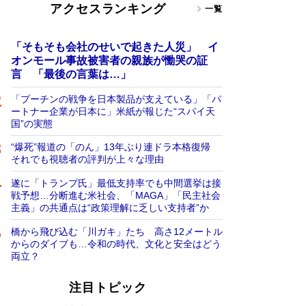
アクセスランキング
一覧
「そもそも会社のせいで起きた人災」 イ
オンモール事故被害者の親族が慟哭の証
言 「最後の言葉は…」
「プーチンの戦争を日本製品が支えている」「パ
ートナー企業が日本に」米紙が報じた“スパイ天
国”の実態
“爆死”報道の「のん」13年ぶり連ドラ本格復帰
それでも視聴者の評判が上々な理由
遂に「トランプ氏」最低支持率でも中間選挙は接
戦予想…分断進む米社会、「MAGA」「民主社会
主義」の共通点は“政策理解に乏しい支持者”か
橋から飛び込む「川ガキ」たち 高さ12メートル
からのダイブも…令和の時代、文化と安全はどう
両立？
注目トピック