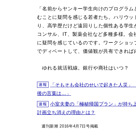
「名前からヤンキー学生向けのプログラム
むことに疑問を感じる若者たち。ハリウッ
り、高学歴だけど遠回りした個性ある学生
コンサル、IT、製薬会社など多種多様。
に疑問を感じているのです。ワークショッ
でディベートして、価値観が共有できれば
ゆれる就活戦線。銀行や商社はいつ？
「そもそも会社のせいで起きた人災」
速報
後の言葉は…」
小室夫妻の「極秘帰国プラン」が持ち
速報
計画立ち消えの理由とは？
週刊新潮 2016年4月7日号掲載