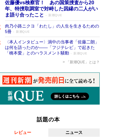
佐藤優vs検察官！ あの国策捜査から20
年、特捜取調室で対峙した因縁の二人がい
ま語り合ったこと
新潮QUE
肉乃小路ニクヨ「わたし」の人生を生きるための
5冊
新潮QUE
〈本人インタビュー〉渦中の当事者「佐藤二朗」
は何を語ったのか――「フジテレビ」で起きた
「橋本愛」とのハラスメント騒動
新潮QUE
「新潮QUE」とは？
話題の本
レビュー
ニュース