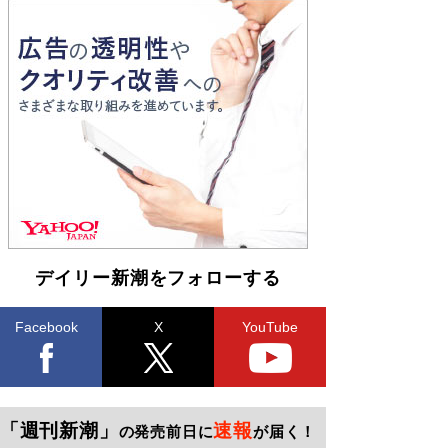
デイリー新潮をフォローする
Facebook
X
YouTube
「週刊新潮」
速報
の発売前日に
が届く！