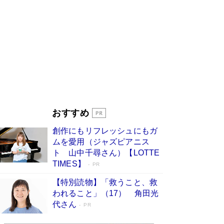
す
Book Bang
「『火垂るの墓』は、大嘘である」原作者が抱き
続けた“自責の念”とは…「自己憐憫は描きたくな
い」監督が徹底的にこだわったこと（後編） #
戦争の記憶
Book Bang
美輪明宏 晩年の回答を集めた『ほほえんで生き
るための人生相談』がランクイン［エンターテイ
メントベストセラー］
Book Bang
「宇宙兄弟」最終46巻がベストセラー1位 宇宙
おすすめ
開発への関心を押し上げた18年の物語に幕 特装
版には「宇宙で描かれたマンガ」も収録
創作にもリフレッシュにもガ
Book Bang
ムを愛用（ジャズピアニス
「不意に涙が出そうに…」高嶋政伸が明かし
ト 山中千尋さん）【LOTTE
た“13歳の娘を暴行する役”への葛藤 インティマ
TIMES】
PR
シーコーディネーターに支えられたNHK『大奥』
の裏側
Book Bang
【特別読物】「救うこと、救
われること」（17） 角田光
代さん
PR