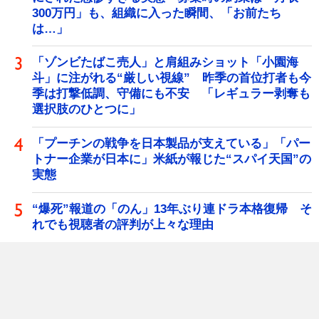
300万円」も、組織に入った瞬間、「お前たち
は…」
「ゾンビたばこ売人」と肩組みショット「小園海
斗」に注がれる“厳しい視線” 昨季の首位打者も今
季は打撃低調、守備にも不安 「レギュラー剥奪も
選択肢のひとつに」
「プーチンの戦争を日本製品が支えている」「パー
トナー企業が日本に」米紙が報じた“スパイ天国”の
実態
“爆死”報道の「のん」13年ぶり連ドラ本格復帰 そ
れでも視聴者の評判が上々な理由