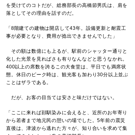
を受けてのコトだが、総務部長の高橋節男氏は、肩を
落としてその理由を話すのだ。
「8階建ての建物は開店して43年。設備更新と耐震工
事が必要となり、費用が捻出できませんでした」
その額は数億にも上るが、駅前のシャッター通りと
化した光景を見ればさも有りなんなどと思うなかれ。
400以上の席数を誇るこの大食堂は、平日でも満席状
態。休日のピーク時は、観光客も加わり30分以上並ぶ
ことはザラである。
だが、お客の目当ては安さと味だけではない。
「ここに来れば顔馴染みに会えると、近所のお年寄り
から若者まで地元民の憩いの場でした。5年前の震災
直後は、津波から逃れた方々が、知り合いを求めて集