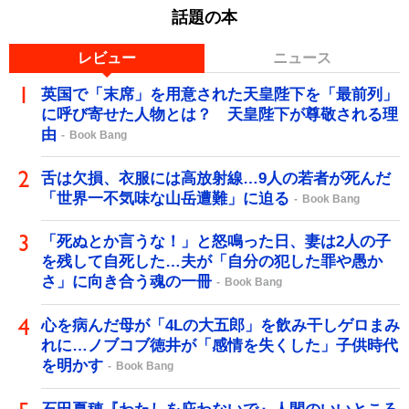
話題の本
レビュー
ニュース
英国で「末席」を用意された天皇陛下を「最前列」
に呼び寄せた人物とは？ 天皇陛下が尊敬される理
由
Book Bang
舌は欠損、衣服には高放射線…9人の若者が死んだ
「世界一不気味な山岳遭難」に迫る
Book Bang
「死ぬとか言うな！」と怒鳴った日、妻は2人の子
を残して自死した…夫が「自分の犯した罪や愚か
さ」に向き合う魂の一冊
Book Bang
心を病んだ母が「4Lの大五郎」を飲み干しゲロまみ
れに…ノブコブ徳井が「感情を失くした」子供時代
を明かす
Book Bang