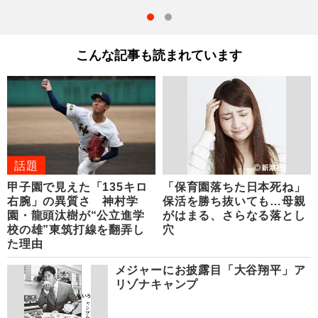
こんな記事も読まれています
話題
甲子園で見えた「135キロ
「保育園落ちた日本死ね」
右腕」の異質さ 神村学
保活を勝ち抜いても…母親
園・龍頭汰樹が“公立進学
がはまる、さらなる落とし
校の雄”東筑打線を翻弄し
穴
た理由
メジャーにお披露目「大谷翔平」ア
リゾナキャンプ