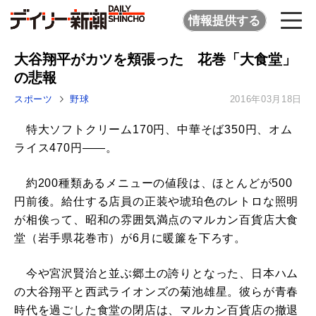
情報提供する
大谷翔平がカツを頬張った 花巻「大食堂」
の悲報
スポーツ
野球
2016年03月18日
特大ソフトクリーム170円、中華そば350円、オム
ライス470円――。
約200種類あるメニューの値段は、ほとんどが500
円前後。給仕する店員の正装や琥珀色のレトロな照明
が相俟って、昭和の雰囲気満点のマルカン百貨店大食
堂（岩手県花巻市）が6月に暖簾を下ろす。
今や宮沢賢治と並ぶ郷土の誇りとなった、日本ハム
の大谷翔平と西武ライオンズの菊池雄星。彼らが青春
時代を過ごした食堂の閉店は、マルカン百貨店の撤退