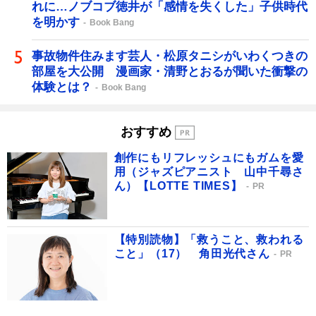
れに…ノブコブ徳井が「感情を失くした」子供時代
を明かす
Book Bang
事故物件住みます芸人・松原タニシがいわくつきの
部屋を大公開 漫画家・清野とおるが聞いた衝撃の
体験とは？
Book Bang
おすすめ
創作にもリフレッシュにもガムを愛
用（ジャズピアニスト 山中千尋さ
ん）【LOTTE TIMES】
PR
【特別読物】「救うこと、救われる
こと」（17） 角田光代さん
PR