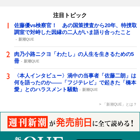
注目トピック
佐藤優vs検察官！ あの国策捜査から20年、特捜取
調室で対峙した因縁の二人がいま語り合ったこと
新潮QUE
肉乃小路ニクヨ「わたし」の人生を生きるための5
冊
新潮QUE
〈本人インタビュー〉渦中の当事者「佐藤二朗」は
何を語ったのか――「フジテレビ」で起きた「橋本
愛」とのハラスメント騒動
新潮QUE
「新潮QUE」とは？