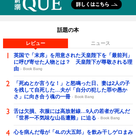
話題の本
レビュー
ニュース
英国で「末席」を用意された天皇陛下を「最前列」
に呼び寄せた人物とは？ 天皇陛下が尊敬される理
由
Book Bang
「死ぬとか言うな！」と怒鳴った日、妻は2人の子
を残して自死した…夫が「自分の犯した罪や愚か
さ」に向き合う魂の一冊
Book Bang
舌は欠損、衣服には高放射線…9人の若者が死んだ
「世界一不気味な山岳遭難」に迫る
Book Bang
心を病んだ母が「4Lの大五郎」を飲み干しゲロまみ