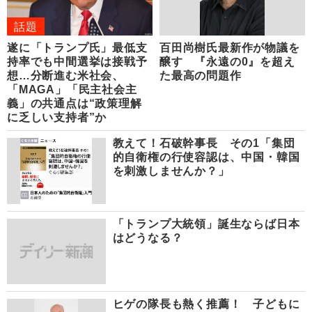
話題
遂に「トランプ氏」最低支
百田尚樹氏最新作が物議を
持率でも中間選挙は接戦予
醸す 『永遠の0』を超え
想…分断進む米社会、
た最高の問題作
「MAGA」「民主社会主
義」の共通点は“政策理解
に乏しい支持者”か
教えて！石破幹事長 その1「集団
的自衛権の行使容認は、中国・韓国
を刺激しませんか？」
「トランプ大統領」誕生ならば日本
はどうなる？
ヒゲの隊長も熱く推薦！ 子どもに