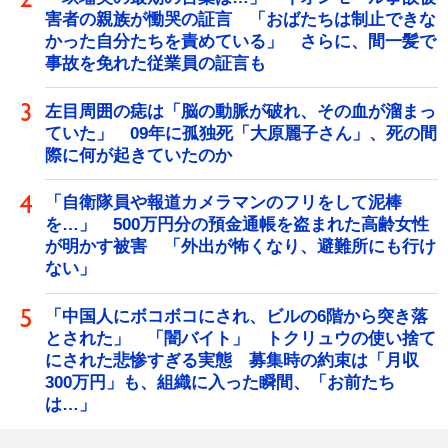
害者の親族が慟哭の証言 「おばたちは制止できな
かった自分たちを責めている」 さらに、間一髪で
事故を免れた従業員の証言も
左目周囲の痣は「脳の動脈が破れ、その血が溜まっ
ていた」 09年に孤独死「大原麗子さん」、死の間
際に何が起きていたのか
「自衛隊員や報道カメラマンのフリをして泥棒
を…」 500万円分の預金通帳を盗まれた高齢女性
が明かす被害 「外出が怖くなり、避難所にも行け
ない」
「中国人にボコボコにされ、ビルの6階から突き落
とされた」 「闇バイト」 トクリュウの使い捨て
にされた悲惨すぎる実態 募集時の約束は「月収
300万円」も、組織に入った瞬間、「お前たち
は…」