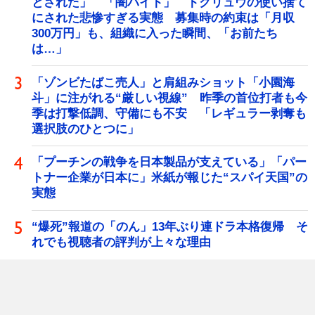
とされた」 「闇バイト」 トクリュウの使い捨て
にされた悲惨すぎる実態 募集時の約束は「月収
300万円」も、組織に入った瞬間、「お前たち
は…」
「ゾンビたばこ売人」と肩組みショット「小園海
斗」に注がれる“厳しい視線” 昨季の首位打者も今
季は打撃低調、守備にも不安 「レギュラー剥奪も
選択肢のひとつに」
「プーチンの戦争を日本製品が支えている」「パー
トナー企業が日本に」米紙が報じた“スパイ天国”の
実態
“爆死”報道の「のん」13年ぶり連ドラ本格復帰 そ
れでも視聴者の評判が上々な理由