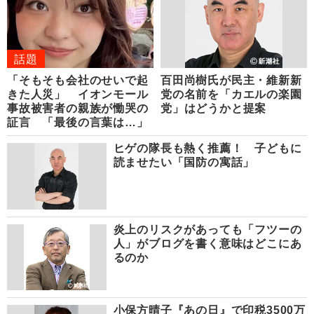
話題
「そもそも会社のせいで起
百田尚樹氏が民主・維新新
きた人災」 イオンモール
党の名前を「カエルの楽園
事故被害者の親族が慟哭の
党」はどうかと提案
証言 「最後の言葉は…」
ヒゲの隊長も熱く推薦！ 子どもに
読ませたい「国防の寓話」
炎上のリスクがあっても「フツーの
人」がブログを書く意味はどこにあ
るのか
小保方晴子『あの日』で印税3500万