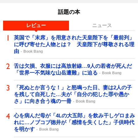
話題の本
レビュー
ニュース
英国で「末席」を用意された天皇陛下を「最前列」
に呼び寄せた人物とは？ 天皇陛下が尊敬される理
由
Book Bang
舌は欠損、衣服には高放射線…9人の若者が死んだ
「世界一不気味な山岳遭難」に迫る
Book Bang
「死ぬとか言うな！」と怒鳴った日、妻は2人の子
を残して自死した…夫が「自分の犯した罪や愚か
さ」に向き合う魂の一冊
Book Bang
心を病んだ母が「4Lの大五郎」を飲み干しゲロまみ
れに…ノブコブ徳井が「感情を失くした」子供時代
を明かす
Book Bang