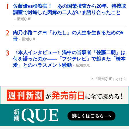
佐藤優vs検察官！ あの国策捜査から20年、特捜取
調室で対峙した因縁の二人がいま語り合ったこと
新潮QUE
肉乃小路ニクヨ「わたし」の人生を生きるための5
冊
新潮QUE
〈本人インタビュー〉渦中の当事者「佐藤二朗」は
何を語ったのか――「フジテレビ」で起きた「橋本
愛」とのハラスメント騒動
新潮QUE
「新潮QUE」とは？