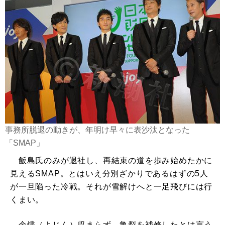
事務所脱退の動きが、年明け早々に表沙汰となった
「SMAP」
飯島氏のみが退社し、再結束の道を歩み始めたかに
見えるSMAP。とはいえ分別ざかりであるはずの5人
が一旦陥った冷戦。それが雪解けへと一足飛びには行
くまい。
余燼（よじん）収まらず。亀裂を補修したとは言う