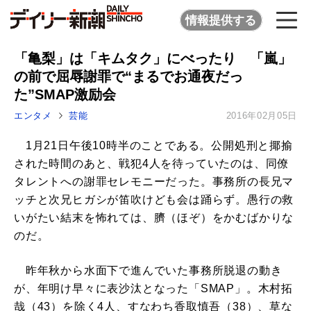
情報提供する
「亀梨」は「キムタク」にべったり 「嵐」
の前で屈辱謝罪で“まるでお通夜だっ
た”SMAP激励会
エンタメ
芸能
2016年02月05日
1月21日午後10時半のことである。公開処刑と揶揄
された時間のあと、戦犯4人を待っていたのは、同僚
タレントへの謝罪セレモニーだった。事務所の長兄マ
ッチと次兄ヒガシが笛吹けども会は踊らず。愚行の救
いがたい結末を怖れては、臍（ほぞ）をかむばかりな
のだ。
昨年秋から水面下で進んでいた事務所脱退の動き
が、年明け早々に表沙汰となった「SMAP」。木村拓
哉（43）を除く4人、すなわち香取慎吾（38）、草な