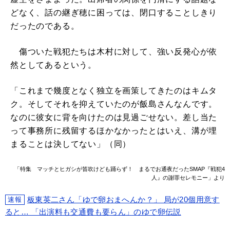
どなく、話の継ぎ穂に困っては、閉口することしきり
だったのである。
傷ついた戦犯たちは木村に対して、強い反発心が依
然としてあるという。
「これまで幾度となく独立を画策してきたのはキムタ
ク。そしてそれを抑えていたのが飯島さんなんです。
なのに彼女に背を向けたのは見過ごせない。差し当た
って事務所に残留するほかなかったとはいえ、溝が埋
まることは決してない」（同）
「特集 マッチとヒガシが笛吹けども踊らず！ まるでお通夜だったSMAP『戦犯4
人』の謝罪セレモニー」より
板東英二さん「ゆで卵おまへんか？」 局が20個用意す
速報
ると… 「出演料も交通費も要らん」のゆで卵伝説