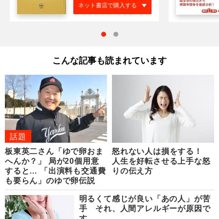
ネット書店で購入する
こんな記事も読まれています
話題
板東英二さん「ゆで卵おま
怒れない人は損をする！
へんか？」 局が20個用意
人生を好転させる上手な怒
すると… 「出演料も交通費
りの伝え方
も要らん」のゆで卵伝説
明るくて感じが良い「あの人」が苦
手 それ、人間アレルギーが原因で
す