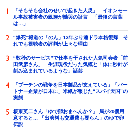
「そもそも会社のせいで起きた人災」 イオンモー
ル事故被害者の親族が慟哭の証言 「最後の言葉
は…」
“爆死”報道の「のん」13年ぶり連ドラ本格復帰 そ
れでも視聴者の評判が上々な理由
“数秒のサービス”で仕事を干された人気司会者「前
田武彦さん」 生涯現役だった気概と「体に秒針が
刻み込まれているような」話芸
「プーチンの戦争を日本製品が支えている」「パー
トナー企業が日本に」米紙が報じた“スパイ天国”の
実態
板東英二さん「ゆで卵おまへんか？」 局が20個用
意すると… 「出演料も交通費も要らん」のゆで卵
伝説