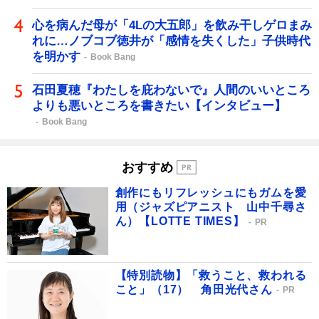
心を病んだ母が「4Lの大五郎」を飲み干しゲロまみ
れに…ノブコブ徳井が「感情を失くした」子供時代
を明かす
Book Bang
石田夏穂『わたしを庇わないで』人間のいいところ
よりも悪いところを書きたい【インタビュー】
Book Bang
おすすめ
創作にもリフレッシュにもガムを愛
用（ジャズピアニスト 山中千尋さ
ん）【LOTTE TIMES】
PR
【特別読物】「救うこと、救われる
こと」（17） 角田光代さん
PR