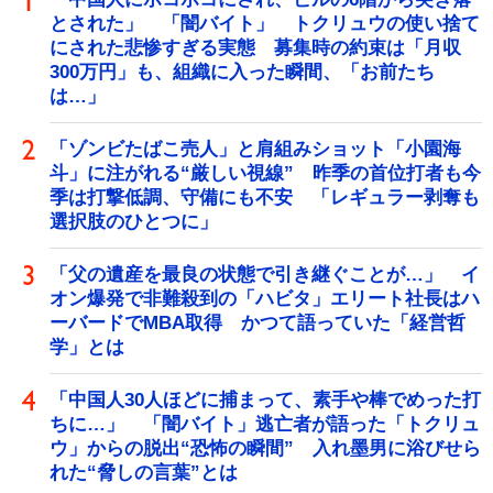
とされた」 「闇バイト」 トクリュウの使い捨て
にされた悲惨すぎる実態 募集時の約束は「月収
300万円」も、組織に入った瞬間、「お前たち
は…」
「ゾンビたばこ売人」と肩組みショット「小園海
斗」に注がれる“厳しい視線” 昨季の首位打者も今
季は打撃低調、守備にも不安 「レギュラー剥奪も
選択肢のひとつに」
「父の遺産を最良の状態で引き継ぐことが…」 イ
オン爆発で非難殺到の「ハビタ」エリート社長はハ
ーバードでMBA取得 かつて語っていた「経営哲
学」とは
「中国人30人ほどに捕まって、素手や棒でめった打
ちに…」 「闇バイト」逃亡者が語った「トクリュ
ウ」からの脱出“恐怖の瞬間” 入れ墨男に浴びせら
れた“脅しの言葉”とは