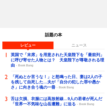
話題の本
レビュー
ニュース
英国で「末席」を用意された天皇陛下を「最前列」
に呼び寄せた人物とは？ 天皇陛下が尊敬される理
由
Book Bang
「死ぬとか言うな！」と怒鳴った日、妻は2人の子
を残して自死した…夫が「自分の犯した罪や愚か
さ」に向き合う魂の一冊
Book Bang
舌は欠損、衣服には高放射線…9人の若者が死んだ
「世界一不気味な山岳遭難」に迫る
Book Bang