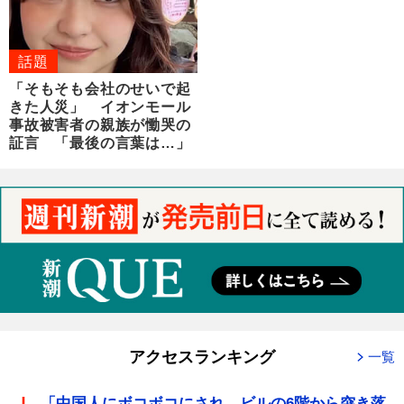
話題
「そもそも会社のせいで起
きた人災」 イオンモール
事故被害者の親族が慟哭の
証言 「最後の言葉は…」
アクセスランキング
一覧
「中国人にボコボコにされ、ビルの6階から突き落