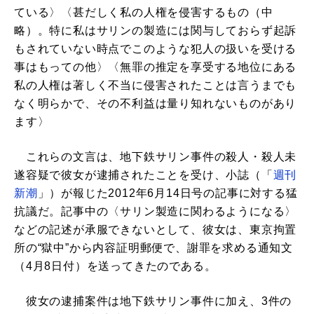
ている〉〈甚だしく私の人権を侵害するもの（中
略）。特に私はサリンの製造には関与しておらず起訴
もされていない時点でこのような犯人の扱いを受ける
事はもっての他〉〈無罪の推定を享受する地位にある
私の人権は著しく不当に侵害されたことは言うまでも
なく明らかで、その不利益は量り知れないものがあり
ます〉
これらの文言は、地下鉄サリン事件の殺人・殺人未
遂容疑で彼女が逮捕されたことを受け、小誌（「
週刊
新潮
」）が報じた2012年6月14日号の記事に対する猛
抗議だ。記事中の〈サリン製造に関わるようになる〉
などの記述が承服できないとして、彼女は、東京拘置
所の“獄中”から内容証明郵便で、謝罪を求める通知文
（4月8日付）を送ってきたのである。
彼女の逮捕案件は地下鉄サリン事件に加え、3件の