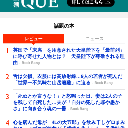
話題の本
レビュー
ニュース
英国で「末席」を用意された天皇陛下を「最前列」
に呼び寄せた人物とは？ 天皇陛下が尊敬される理
由
Book Bang
舌は欠損、衣服には高放射線…9人の若者が死んだ
「世界一不気味な山岳遭難」に迫る
Book Bang
「死ぬとか言うな！」と怒鳴った日、妻は2人の子
を残して自死した…夫が「自分の犯した罪や愚か
さ」に向き合う魂の一冊
Book Bang
心を病んだ母が「4Lの大五郎」を飲み干しゲロまみ