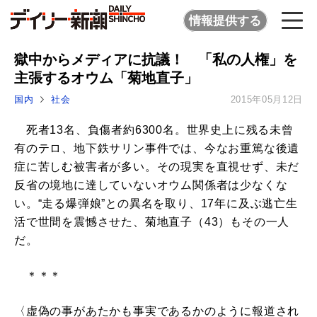
情報提供する
獄中からメディアに抗議！ 「私の人権」を
主張するオウム「菊地直子」
国内
社会
2015年05月12日
死者13名、負傷者約6300名。世界史上に残る未曾
有のテロ、地下鉄サリン事件では、今なお重篤な後遺
症に苦しむ被害者が多い。その現実を直視せず、未だ
反省の境地に達していないオウム関係者は少なくな
い。“走る爆弾娘”との異名を取り、17年に及ぶ逃亡生
活で世間を震憾させた、菊地直子（43）もその一人
だ。
＊＊＊
〈虚偽の事があたかも事実であるかのように報道され