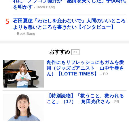
れに…ノブコブ徳井が「感情を失くした」子供時代
を明かす
Book Bang
石田夏穂『わたしを庇わないで』人間のいいところ
よりも悪いところを書きたい【インタビュー】
Book Bang
おすすめ
創作にもリフレッシュにもガムを愛
用（ジャズピアニスト 山中千尋さ
ん）【LOTTE TIMES】
PR
【特別読物】「救うこと、救われる
こと」（17） 角田光代さん
PR