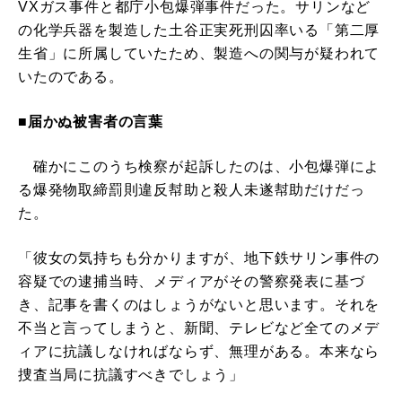
VXガス事件と都庁小包爆弾事件だった。サリンなど
の化学兵器を製造した土谷正実死刑囚率いる「第二厚
生省」に所属していたため、製造への関与が疑われて
いたのである。
■届かぬ被害者の言葉
確かにこのうち検察が起訴したのは、小包爆弾によ
る爆発物取締罰則違反幇助と殺人未遂幇助だけだっ
た。
「彼女の気持ちも分かりますが、地下鉄サリン事件の
容疑での逮捕当時、メディアがその警察発表に基づ
き、記事を書くのはしょうがないと思います。それを
不当と言ってしまうと、新聞、テレビなど全てのメデ
ィアに抗議しなければならず、無理がある。本来なら
捜査当局に抗議すべきでしょう」