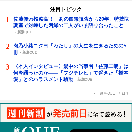
注目トピック
佐藤優vs検察官！ あの国策捜査から20年、特捜取
調室で対峙した因縁の二人がいま語り合ったこと
新潮QUE
肉乃小路ニクヨ「わたし」の人生を生きるための5
冊
新潮QUE
〈本人インタビュー〉渦中の当事者「佐藤二朗」は
何を語ったのか――「フジテレビ」で起きた「橋本
愛」とのハラスメント騒動
新潮QUE
「新潮QUE」とは？