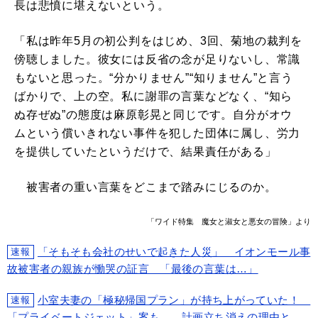
長は悲憤に堪えないという。
「私は昨年5月の初公判をはじめ、3回、菊地の裁判を
傍聴しました。彼女には反省の念が足りないし、常識
もないと思った。“分かりません”“知りません”と言う
ばかりで、上の空。私に謝罪の言葉などなく、“知ら
ぬ存ぜぬ”の態度は麻原彰晃と同じです。自分がオウ
ムという償いきれない事件を犯した団体に属し、労力
を提供していたというだけで、結果責任がある」
被害者の重い言葉をどこまで踏みにじるのか。
「ワイド特集 魔女と淑女と悪女の冒険」より
「そもそも会社のせいで起きた人災」 イオンモール事
速報
故被害者の親族が慟哭の証言 「最後の言葉は…」
小室夫妻の「極秘帰国プラン」が持ち上がっていた！
速報
「プライベートジェット」案も… 計画立ち消えの理由と