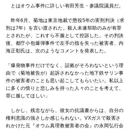
とはオウム事件に詳しい有田芳生・参議院議員だ。
昨年6月、菊地は東京地裁で懲役5年の実刑判決（求
刑は7年）を言い渡された。殺人未遂幇助のみが有罪
とされたが、これすら不服として控訴した。その判決
後、都庁小包爆弾事件で左手の指を失った被害者、内
海正彰氏は、次のようなコメントを発表した。
「爆発物事件だけでなく、証拠がそろわないという理
由で（菊地被告が）起訴されなかった地下鉄サリン事
件の被害者のことも思い起こしてもらいたい。私以上
に多くの憤りと悲しみを持った人々のことを考えて、
罪に服してほしい」
しかし、残念ながら、彼女の抗議書からは、自分の
権利意識の強さしか感じられない。VXガスで殺害さ
れかけた元『オウム真理教被害者の会』の永岡弘行会