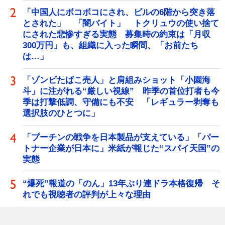
「中国人にボコボコにされ、ビルの6階から突き落
とされた」 「闇バイト」 トクリュウの使い捨て
にされた悲惨すぎる実態 募集時の約束は「月収
300万円」も、組織に入った瞬間、「お前たち
は…」
「ゾンビたばこ売人」と肩組みショット「小園海
斗」に注がれる“厳しい視線” 昨季の首位打者も今
季は打撃低調、守備にも不安 「レギュラー剥奪も
選択肢のひとつに」
「プーチンの戦争を日本製品が支えている」「パー
トナー企業が日本に」米紙が報じた“スパイ天国”の
実態
“爆死”報道の「のん」13年ぶり連ドラ本格復帰 そ
れでも視聴者の評判が上々な理由