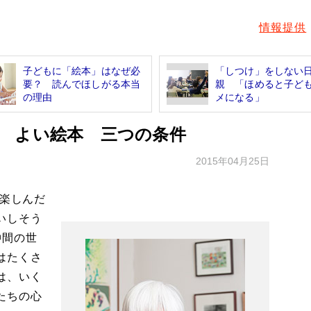
情報提供
子どもに「絵本」はなぜ必
「しつけ」をしない
要？ 読んでほしがる本当
親 「ほめると子ど
の理由
メになる」
 よい絵本 三つの条件
2015年04月25日
に楽しんだ
いしそう
仲間の世
はたくさ
は、いく
たちの心