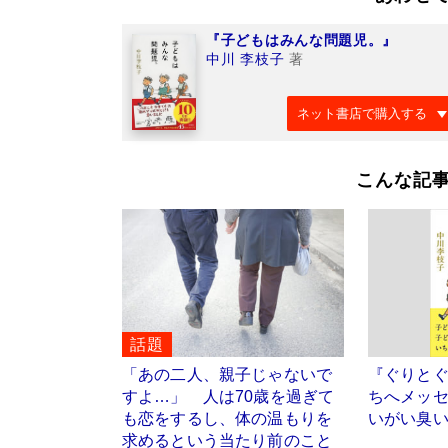
『子どもはみんな問題児。』
中川 李枝子
著
ネット書店で購入する
こんな記
話題
「あの二人、親子じゃないで
『ぐりと
すよ…」 人は70歳を過ぎて
ちへメッ
も恋をするし、体の温もりを
いがい臭
求めるという当たり前のこと