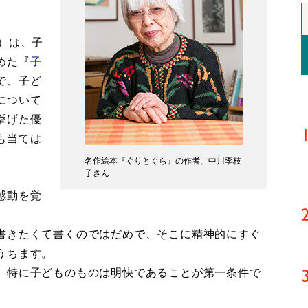
）は、子
めた『
子
で、子ど
について
挙げた優
も当ては
名作絵本『ぐりとぐら』の作者、中川李枝
子さん
感動を覚
書きたくて書くのではだめで、そこに精神的にすぐ
うちます。
。特に子どものものは明快であることが第一条件で