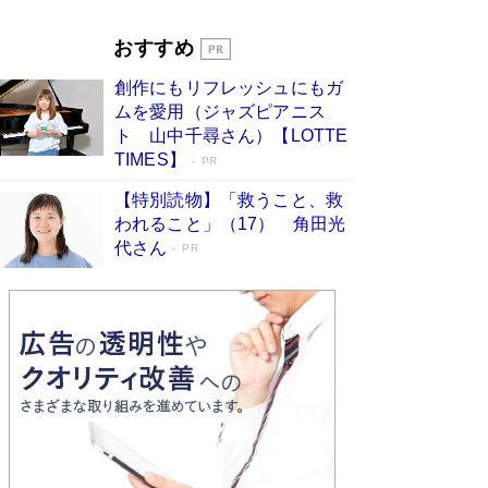
Book Bang
「『火垂るの墓』は、大嘘である」原作者が抱き
おすすめ
続けた“自責の念”とは…「自己憐憫は描きたくな
い」監督が徹底的にこだわったこと（後編） #
創作にもリフレッシュにもガ
戦争の記憶
Book Bang
ムを愛用（ジャズピアニス
ト 山中千尋さん）【LOTTE
TIMES】
PR
【特別読物】「救うこと、救
われること」（17） 角田光
代さん
PR