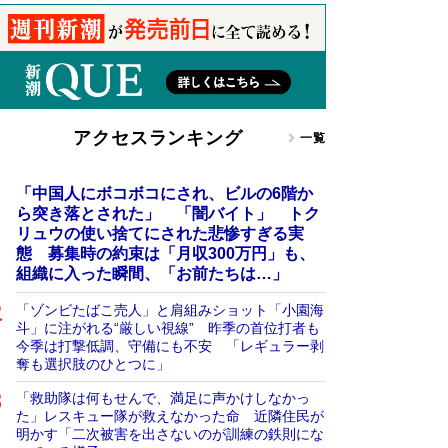
アクセスランキング
一覧
「中国人にボコボコにされ、ビルの6階か
ら突き落とされた」 「闇バイト」 トク
リュウの使い捨てにされた悲惨すぎる実
態 募集時の約束は「月収300万円」も、
組織に入った瞬間、「お前たちは…」
「ゾンビたばこ売人」と肩組みショット「小園海
斗」に注がれる“厳しい視線” 昨季の首位打者も
今季は打撃低調、守備にも不安 「レギュラー剥
奪も選択肢のひとつに」
「救助隊は何もせんで、満足に声かけしなかっ
た」レスキュー隊が救えなかった命 近隣住民が
明かす「二次被害を出さないのが訓練の鉄則にな