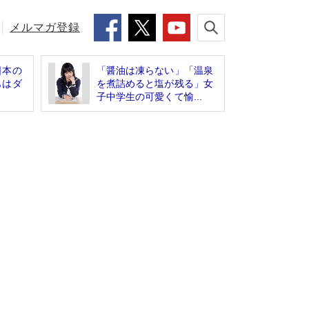
メルマガ登録
日本の
「醤油は凍らない」「温泉
もはダ
を煮詰めると塩が残る」女
子中学生の可愛くて愉...