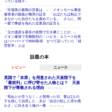
っている様子」
「玖瑠美の最期の言葉は…」 イオンモール事故
被害者の親族が慟哭の証言 「おばたちは制止で
きなかった自分たちを責めている」 さらに、間
一髪で事故を免れた従業員の証言も
「父の遺産を最良の状態で引き継ぐことが…」
イオン爆発で非難殺到の「ハビタ」エリート社長
はハーバードでMBA取得 かつて語っていた「経
営哲学」とは
話題の本
レビュー
ニュース
英国で「末席」を用意された天皇陛下を
「最前列」に呼び寄せた人物とは？ 天皇
陛下が尊敬される理由
Book Bang
「死ぬとか言うな！」と怒鳴った日、妻は2人の
子を残して自死した…夫が「自分の犯した罪や愚
かさ」に向き合う魂の一冊
Book Bang