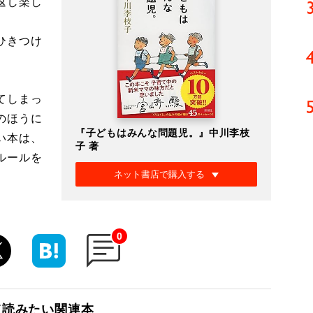
返し楽し
ひきつけ
てしまっ
のほうに
『子どもはみんな問題児。』中川李枝
い本は、
子 著
ルールを
ネット書店で購入する
0
て読みたい関連本