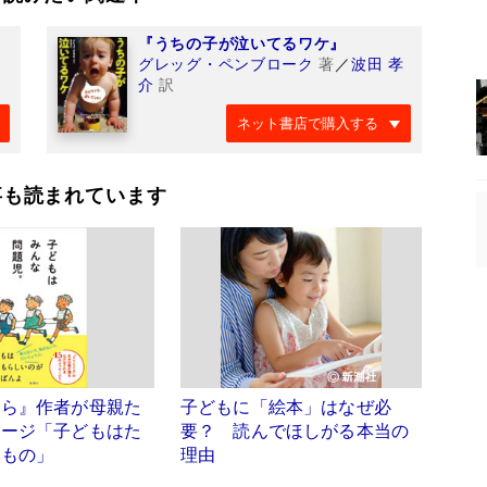
『うちの子が泣いてるワケ』
グレッグ・ペンブローク
著
／
波田 孝
介
訳
ネット書店で購入する
事も読まれています
ぐら』作者が母親た
子どもに「絵本」はなぜ必
セージ「子どもはた
要？ 読んでほしがる本当の
いもの」
理由