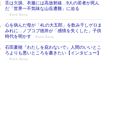
舌は欠損、衣服には高放射線…9人の若者が死ん
だ「世界一不気味な山岳遭難」に迫る
Book Bang
心を病んだ母が「4Lの大五郎」を飲み干しゲロま
みれに…ノブコブ徳井が「感情を失くした」子供
時代を明かす
Book Bang
石田夏穂『わたしを庇わないで』人間のいいとこ
ろよりも悪いところを書きたい【インタビュー】
Book Bang
73歳でも働くしかない 「老後レス時代」
に交通誘導員の独白が話題
Book Bang
「なんで？ そんな馬鹿な……」90歳になった作
家・阿刀田高さんが、ひとり暮らしの生活を明か
す
Book Bang
追悼・東野圭吾さん 週間ベストセラーランキン
グに『容疑者Xの献身』『白夜行』など代表作が
並ぶ［文庫ベストセラー］
Book Bang
和田秀樹の70代、80代向け新書がベスト3を独
占 上半期1位にも選出［新書ベストセラー］