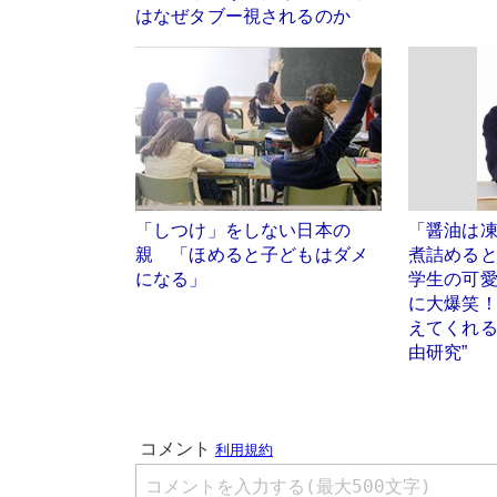
はなぜタブー視されるのか
「しつけ」をしない日本の
「醤油は
親 「ほめると子どもはダメ
煮詰める
になる」
学生の可
に大爆笑
えてくれる
由研究”