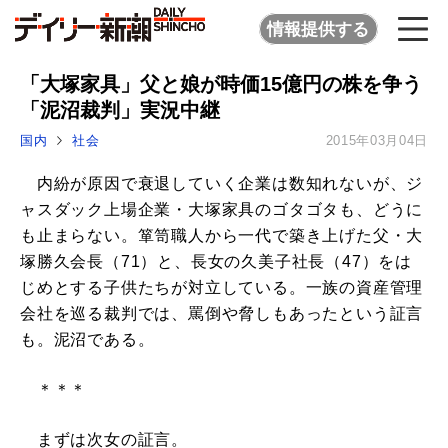
情報提供する
「大塚家具」父と娘が時価15億円の株を争う
「泥沼裁判」実況中継
国内
社会
2015年03月04日
内紛が原因で衰退していく企業は数知れないが、ジ
ャスダック上場企業・大塚家具のゴタゴタも、どうに
も止まらない。箪笥職人から一代で築き上げた父・大
塚勝久会長（71）と、長女の久美子社長（47）をは
じめとする子供たちが対立している。一族の資産管理
会社を巡る裁判では、罵倒や脅しもあったという証言
も。泥沼である。
＊＊＊
まずは次女の証言。