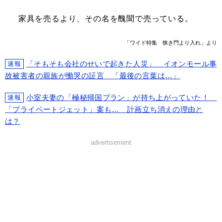
家具を売るより、その名を醜聞で売っている。
「ワイド特集 狭き門より入れ」より
「そもそも会社のせいで起きた人災」 イオンモール事
速報
故被害者の親族が慟哭の証言 「最後の言葉は…」
小室夫妻の「極秘帰国プラン」が持ち上がっていた！
速報
「プライベートジェット」案も… 計画立ち消えの理由と
は？
advertisement