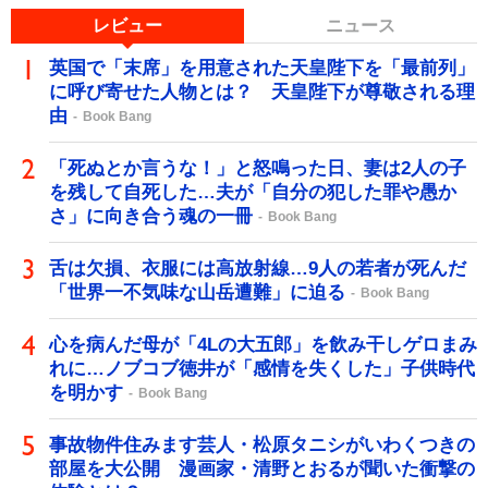
レビュー
ニュース
英国で「末席」を用意された天皇陛下を「最前列」
に呼び寄せた人物とは？ 天皇陛下が尊敬される理
由
Book Bang
「死ぬとか言うな！」と怒鳴った日、妻は2人の子
を残して自死した…夫が「自分の犯した罪や愚か
さ」に向き合う魂の一冊
Book Bang
舌は欠損、衣服には高放射線…9人の若者が死んだ
「世界一不気味な山岳遭難」に迫る
Book Bang
心を病んだ母が「4Lの大五郎」を飲み干しゲロまみ
れに…ノブコブ徳井が「感情を失くした」子供時代
を明かす
Book Bang
事故物件住みます芸人・松原タニシがいわくつきの
部屋を大公開 漫画家・清野とおるが聞いた衝撃の