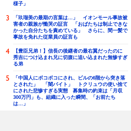
様子」
「玖瑠美の最期の言葉は…」 イオンモール事故被
害者の親族が慟哭の証言 「おばたちは制止できな
かった自分たちを責めている」 さらに、間一髪で
事故を免れた従業員の証言も
【豊臣兄弟！】信長の後継者の最右翼だったのに
秀吉につけ込まれ兄に切腹に追い込まれた無惨すぎ
る弟
「中国人にボコボコにされ、ビルの6階から突き落
とされた」 「闇バイト」 トクリュウの使い捨て
にされた悲惨すぎる実態 募集時の約束は「月収
300万円」も、組織に入った瞬間、「お前たち
は…」