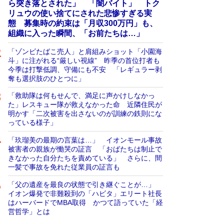
ら突き落とされた」 「闇バイト」 トク
リュウの使い捨てにされた悲惨すぎる実
態 募集時の約束は「月収300万円」も、
組織に入った瞬間、「お前たちは…」
「ゾンビたばこ売人」と肩組みショット「小園海
斗」に注がれる“厳しい視線” 昨季の首位打者も
今季は打撃低調、守備にも不安 「レギュラー剥
奪も選択肢のひとつに」
「救助隊は何もせんで、満足に声かけしなかっ
た」レスキュー隊が救えなかった命 近隣住民が
明かす「二次被害を出さないのが訓練の鉄則にな
っている様子」
「玖瑠美の最期の言葉は…」 イオンモール事故
被害者の親族が慟哭の証言 「おばたちは制止で
きなかった自分たちを責めている」 さらに、間
一髪で事故を免れた従業員の証言も
「父の遺産を最良の状態で引き継ぐことが…」
イオン爆発で非難殺到の「ハビタ」エリート社長
はハーバードでMBA取得 かつて語っていた「経
営哲学」とは