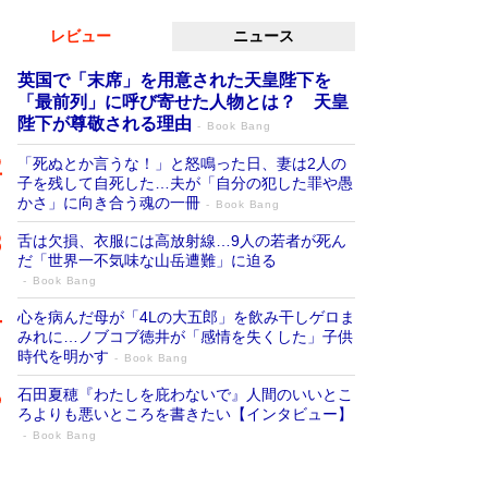
レビュー
ニュース
英国で「末席」を用意された天皇陛下を
「最前列」に呼び寄せた人物とは？ 天皇
陛下が尊敬される理由
Book Bang
「死ぬとか言うな！」と怒鳴った日、妻は2人の
子を残して自死した…夫が「自分の犯した罪や愚
かさ」に向き合う魂の一冊
Book Bang
舌は欠損、衣服には高放射線…9人の若者が死ん
だ「世界一不気味な山岳遭難」に迫る
Book Bang
心を病んだ母が「4Lの大五郎」を飲み干しゲロま
みれに…ノブコブ徳井が「感情を失くした」子供
時代を明かす
Book Bang
石田夏穂『わたしを庇わないで』人間のいいとこ
ろよりも悪いところを書きたい【インタビュー】
Book Bang
73歳でも働くしかない 「老後レス時代」