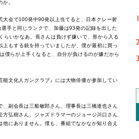
のか。
大会で100発中90発以上当てると、日本クレー射
輪選手と同じランクで、加藤は93発の記録を出した
発くらいかなあ。長さんは負けず嫌いで、形から入る
万円以上もする銃を持っていましたが、僕が最初に買っ
んは僕らが上手くなると、自分が負けるのが嫌だから
芸能文化人ガンクラブ』には大物俳優が参加してい
で、副会長は三船敏郎さん、理事長は三橋達也さん
松方弘樹さん、ジャズドラマーのジョージ川口さん
は他にありません。僕も、番組でなかなか知り合え