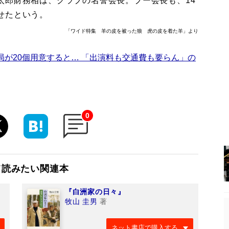
郎財務相は、クラブの名誉会長。ブー会長も、14
せたという。
「ワイド特集 羊の皮を被った狼 虎の皮を着た羊」より
局が20個用意すると… 「出演料も交通費も要らん」の
0
て読みたい関連本
『白洲家の日々』
牧山 圭男
著
ネット書店で購入する