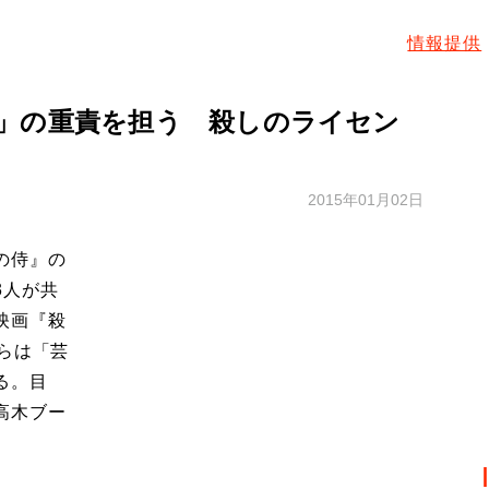
情報提供
」の重責を担う 殺しのライセン
2015年01月02日
の侍』の
3人が共
映画『殺
らは「芸
る。目
高木ブー