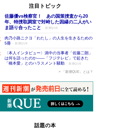
注目トピック
佐藤優vs検察官！ あの国策捜査から20
年、特捜取調室で対峙した因縁の二人がい
ま語り合ったこと
新潮QUE
肉乃小路ニクヨ「わたし」の人生を生きるための
5冊
新潮QUE
〈本人インタビュー〉渦中の当事者「佐藤二朗」
は何を語ったのか――「フジテレビ」で起きた
「橋本愛」とのハラスメント騒動
新潮QUE
「新潮QUE」とは？
話題の本