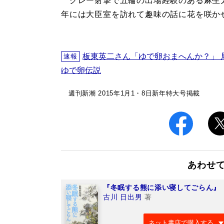
クレー射撃で五輪の出場経験のある麻生太
年には大臣室を訪れて趣味の話に花を咲か
板東英二さん「ゆで卵おまへんか？」 
速報
ゆで卵伝説
週刊新潮 2015年1月1・8日新年特大号掲載
あわせ
『冬眠する熊に添い寝してごらん』
古川 日出男
著
ネット書店で購入する