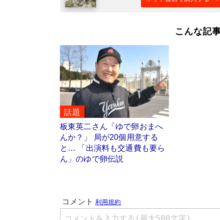
こんな記
話題
板東英二さん「ゆで卵おまへ
んか？」 局が20個用意する
と… 「出演料も交通費も要ら
ん」のゆで卵伝説