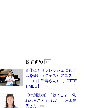
に交通誘導員の独白が話題
Book Bang
「なんで？ そんな馬鹿な……」90歳になった作
家・阿刀田高さんが、ひとり暮らしの生活を明か
す
Book Bang
追悼・東野圭吾さん 週間ベストセラーランキン
グに『容疑者Xの献身』『白夜行』など代表作が
並ぶ［文庫ベストセラー］
Book Bang
和田秀樹の70代、80代向け新書がベスト3を独
占 上半期1位にも選出［新書ベストセラー］
Book Bang
「『火垂るの墓』は、大嘘である」原作者が抱き
おすすめ
続けた“自責の念”とは…「自己憐憫は描きたくな
い」監督が徹底的にこだわったこと（後編） #
創作にもリフレッシュにもガ
戦争の記憶
Book Bang
ムを愛用（ジャズピアニス
ト 山中千尋さん）【LOTTE
TIMES】
PR
【特別読物】「救うこと、救
われること」（17） 角田光
代さん
PR