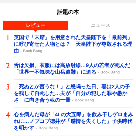
話題の本
レビュー
ニュース
英国で「末席」を用意された天皇陛下を「最前列」
に呼び寄せた人物とは？ 天皇陛下が尊敬される理
由
Book Bang
舌は欠損、衣服には高放射線…9人の若者が死んだ
「世界一不気味な山岳遭難」に迫る
Book Bang
「死ぬとか言うな！」と怒鳴った日、妻は2人の子
を残して自死した…夫が「自分の犯した罪や愚か
さ」に向き合う魂の一冊
Book Bang
心を病んだ母が「4Lの大五郎」を飲み干しゲロまみ
れに…ノブコブ徳井が「感情を失くした」子供時代
を明かす
Book Bang