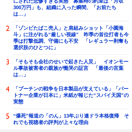
にされた悲惨すぎる実態 募集時の約束は「月収
300万円」も、組織に入った瞬間、「お前たち
は…」
「ゾンビたばこ売人」と肩組みショット「小園海
斗」に注がれる“厳しい視線” 昨季の首位打者も今
季は打撃低調、守備にも不安 「レギュラー剥奪も
選択肢のひとつに」
「そもそも会社のせいで起きた人災」 イオンモー
ル事故被害者の親族が慟哭の証言 「最後の言葉
は…」
「プーチンの戦争を日本製品が支えている」「パー
トナー企業が日本に」米紙が報じた“スパイ天国”の
実態
“爆死”報道の「のん」13年ぶり連ドラ本格復帰 そ
れでも視聴者の評判が上々な理由