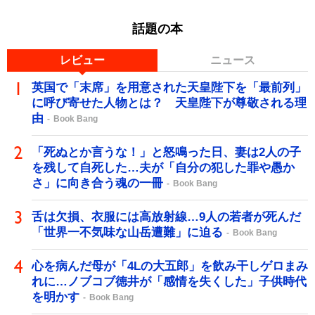
話題の本
レビュー
ニュース
英国で「末席」を用意された天皇陛下を「最前列」
に呼び寄せた人物とは？ 天皇陛下が尊敬される理
由
Book Bang
「死ぬとか言うな！」と怒鳴った日、妻は2人の子
を残して自死した…夫が「自分の犯した罪や愚か
さ」に向き合う魂の一冊
Book Bang
舌は欠損、衣服には高放射線…9人の若者が死んだ
「世界一不気味な山岳遭難」に迫る
Book Bang
心を病んだ母が「4Lの大五郎」を飲み干しゲロまみ
れに…ノブコブ徳井が「感情を失くした」子供時代
を明かす
Book Bang