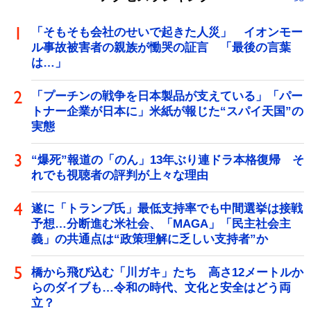
「そもそも会社のせいで起きた人災」 イオンモー
ル事故被害者の親族が慟哭の証言 「最後の言葉
は…」
「プーチンの戦争を日本製品が支えている」「パー
トナー企業が日本に」米紙が報じた“スパイ天国”の
実態
“爆死”報道の「のん」13年ぶり連ドラ本格復帰 そ
れでも視聴者の評判が上々な理由
遂に「トランプ氏」最低支持率でも中間選挙は接戦
予想…分断進む米社会、「MAGA」「民主社会主
義」の共通点は“政策理解に乏しい支持者”か
橋から飛び込む「川ガキ」たち 高さ12メートルか
らのダイブも…令和の時代、文化と安全はどう両
立？