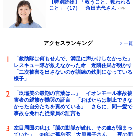
【特別読物】「救うこと、救われる
こと」（17） 角田光代さん
PR
アクセスランキング
一覧
「救助隊は何もせんで、満足に声かけしなかった」
レスキュー隊が救えなかった命 近隣住民が明かす
「二次被害を出さないのが訓練の鉄則になっている
様子」
「玖瑠美の最期の言葉は…」 イオンモール事故被
害者の親族が慟哭の証言 「おばたちは制止できな
かった自分たちを責めている」 さらに、間一髪で
事故を免れた従業員の証言も
左目周囲の痣は「脳の動脈が破れ、その血が溜まっ
ていた」 09年に孤独死「大原麗子さん」、死の間