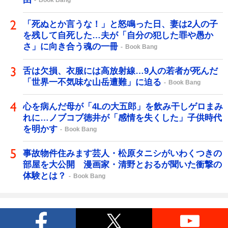
Book Bang
「死ぬとか言うな！」と怒鳴った日、妻は2人の子
を残して自死した…夫が「自分の犯した罪や愚か
さ」に向き合う魂の一冊
Book Bang
舌は欠損、衣服には高放射線…9人の若者が死んだ
「世界一不気味な山岳遭難」に迫る
Book Bang
心を病んだ母が「4Lの大五郎」を飲み干しゲロまみ
れに…ノブコブ徳井が「感情を失くした」子供時代
を明かす
Book Bang
事故物件住みます芸人・松原タニシがいわくつきの
部屋を大公開 漫画家・清野とおるが聞いた衝撃の
体験とは？
Book Bang