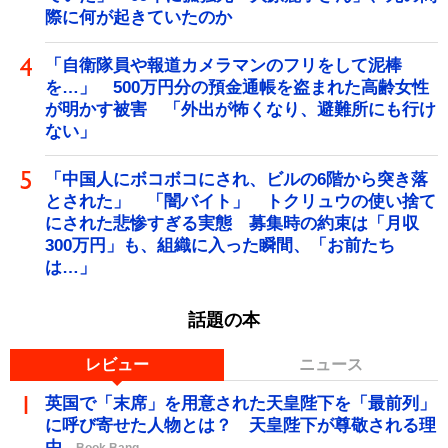
際に何が起きていたのか
「自衛隊員や報道カメラマンのフリをして泥棒
を…」 500万円分の預金通帳を盗まれた高齢女性
が明かす被害 「外出が怖くなり、避難所にも行け
ない」
「中国人にボコボコにされ、ビルの6階から突き落
とされた」 「闇バイト」 トクリュウの使い捨て
にされた悲惨すぎる実態 募集時の約束は「月収
300万円」も、組織に入った瞬間、「お前たち
は…」
話題の本
レビュー
ニュース
英国で「末席」を用意された天皇陛下を「最前列」
に呼び寄せた人物とは？ 天皇陛下が尊敬される理
由