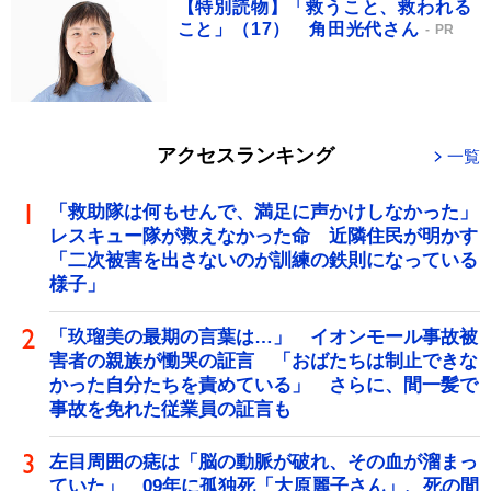
【特別読物】「救うこと、救われる
こと」（17） 角田光代さん
PR
アクセスランキング
一覧
「救助隊は何もせんで、満足に声かけしなかった」
レスキュー隊が救えなかった命 近隣住民が明かす
「二次被害を出さないのが訓練の鉄則になっている
様子」
「玖瑠美の最期の言葉は…」 イオンモール事故被
害者の親族が慟哭の証言 「おばたちは制止できな
かった自分たちを責めている」 さらに、間一髪で
事故を免れた従業員の証言も
左目周囲の痣は「脳の動脈が破れ、その血が溜まっ
ていた」 09年に孤独死「大原麗子さん」、死の間