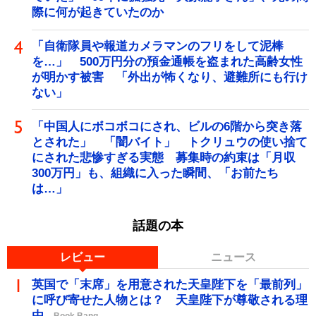
際に何が起きていたのか
「自衛隊員や報道カメラマンのフリをして泥棒
を…」 500万円分の預金通帳を盗まれた高齢女性
が明かす被害 「外出が怖くなり、避難所にも行け
ない」
「中国人にボコボコにされ、ビルの6階から突き落
とされた」 「闇バイト」 トクリュウの使い捨て
にされた悲惨すぎる実態 募集時の約束は「月収
300万円」も、組織に入った瞬間、「お前たち
は…」
話題の本
レビュー
ニュース
英国で「末席」を用意された天皇陛下を「最前列」
に呼び寄せた人物とは？ 天皇陛下が尊敬される理
由