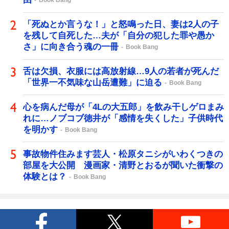
Book Bang
「死ぬとか言うな！」と怒鳴った日、妻は2人の子
を残して自死した…夫が「自分の犯した罪や愚か
さ」に向き合う魂の一冊
Book Bang
舌は欠損、衣服には高放射線…9人の若者が死んだ
「世界一不気味な山岳遭難」に迫る
Book Bang
心を病んだ母が「4Lの大五郎」を飲み干しゲロまみ
れに…ノブコブ徳井が「感情を失くした」子供時代
を明かす
Book Bang
事故物件住みます芸人・松原タニシがいわくつきの
部屋を大公開 漫画家・清野とおるが聞いた衝撃の
体験とは？
Book Bang