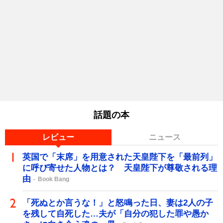
話題の本
レビュー
ニュース
英国で「末席」を用意された天皇陛下を「最前列」
に呼び寄せた人物とは？ 天皇陛下が尊敬される理
由
Book Bang
「死ぬとか言うな！」と怒鳴った日、妻は2人の子
を残して自死した…夫が「自分の犯した罪や愚か