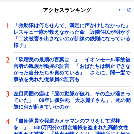
アクセスランキング
一覧
「救助隊は何もせんで、満足に声かけしなかった」
レスキュー隊が救えなかった命 近隣住民が明かす
「二次被害を出さないのが訓練の鉄則になっている
様子」
「玖瑠美の最期の言葉は…」 イオンモール事故被
害者の親族が慟哭の証言 「おばたちは制止できな
かった自分たちを責めている」 さらに、間一髪で
事故を免れた従業員の証言も
左目周囲の痣は「脳の動脈が破れ、その血が溜まっ
ていた」 09年に孤独死「大原麗子さん」、死の間
際に何が起きていたのか
「自衛隊員や報道カメラマンのフリをして泥棒
を…」 500万円分の預金通帳を盗まれた高齢女性