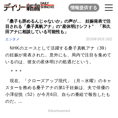
情報提供する
「桑子も辞めるんじゃないか」の声が… 妊娠発表で注
目される「桑子真帆アナ」の“産休明けシフト” 「和久
田アナに相談している可能性も」
エンタメ
2026年06月18日
NHKのエースとして活躍する桑子真帆アナ（39）
の妊娠が発表された。意外にも、局内で注目を集めて
いるのは、彼女の産休明けの処遇だという。
＊＊＊
現在、「クローズアップ現代」（月～水曜）のキャ
スターを務める桑子アナの第1子妊娠は、夫で俳優の
小澤征悦（52）が今月6日、自らの番組で報告したも
のだ。...
Advertisement