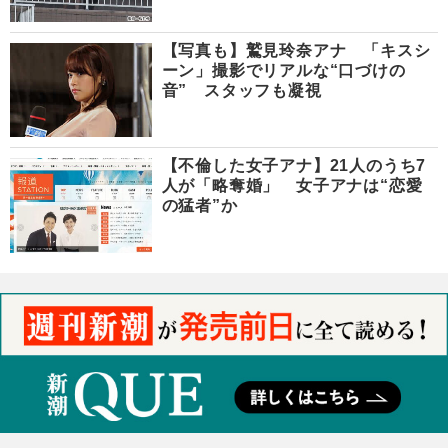
【写真も】鷲見玲奈アナ 「キスシ
ーン」撮影でリアルな“口づけの
音” スタッフも凝視
【不倫した女子アナ】21人のうち7
人が「略奪婚」 女子アナは“恋愛
の猛者”か