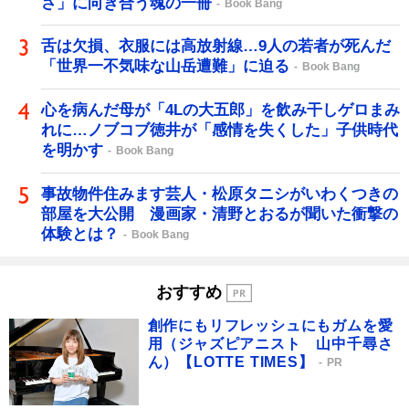
さ」に向き合う魂の一冊
Book Bang
舌は欠損、衣服には高放射線…9人の若者が死んだ
「世界一不気味な山岳遭難」に迫る
Book Bang
心を病んだ母が「4Lの大五郎」を飲み干しゲロまみ
れに…ノブコブ徳井が「感情を失くした」子供時代
を明かす
Book Bang
事故物件住みます芸人・松原タニシがいわくつきの
部屋を大公開 漫画家・清野とおるが聞いた衝撃の
体験とは？
Book Bang
おすすめ
創作にもリフレッシュにもガムを愛
用（ジャズピアニスト 山中千尋さ
ん）【LOTTE TIMES】
PR