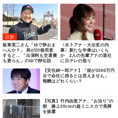
話題
板東英二さん「ゆで卵おま
〈水卜アナ・大出世の内
へんか？」 局が20個用意
幕〉新たな年俸はいくら
すると… 「出演料も交通費
か 2人の先輩アナの退社
も要らん」のゆで卵伝説
に日テレの焦り
【安住紳一郎アナ】「彼が3000万円
台で会社に残るとは思えません」
報酬はどれくらい？
【写真】竹内由恵アナ、“お泊り”の
朝 膝上20cmの超ミニスカで美脚
を披露