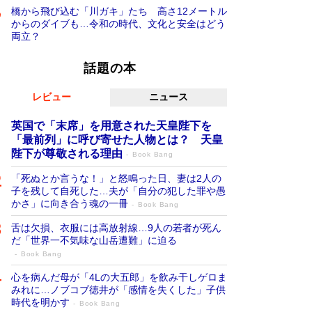
橋から飛び込む「川ガキ」たち 高さ12メートル
からのダイブも…令和の時代、文化と安全はどう
両立？
話題の本
レビュー
ニュース
英国で「末席」を用意された天皇陛下を
「最前列」に呼び寄せた人物とは？ 天皇
陛下が尊敬される理由
Book Bang
「死ぬとか言うな！」と怒鳴った日、妻は2人の
子を残して自死した…夫が「自分の犯した罪や愚
かさ」に向き合う魂の一冊
Book Bang
舌は欠損、衣服には高放射線…9人の若者が死ん
だ「世界一不気味な山岳遭難」に迫る
Book Bang
心を病んだ母が「4Lの大五郎」を飲み干しゲロま
みれに…ノブコブ徳井が「感情を失くした」子供
時代を明かす
Book Bang