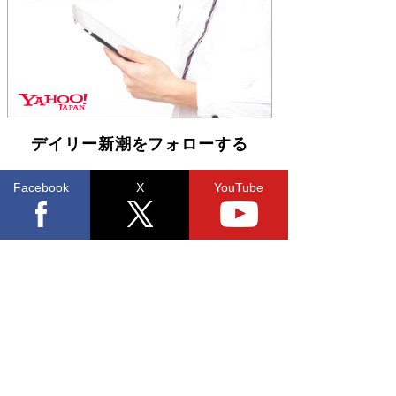
「不意に涙が出そうに…」高嶋政伸が明かし
た“13歳の娘を暴行する役”への葛藤 インティマ
シーコーディネーターに支えられたNHK『大奥』
の裏側
Book Bang
デイリー新潮をフォローする
Facebook
X
YouTube