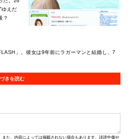
た。26
”ゆえだ
級？
ASH」。彼女は9年前にラガーマンと結婚し、7
づきを読む