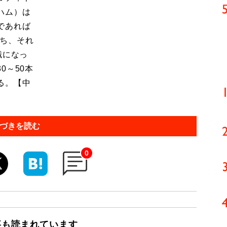
ハム）は
であれば
打ち、それ
識になっ
0～50本
る。【中
づきを読む
0
事も読まれています