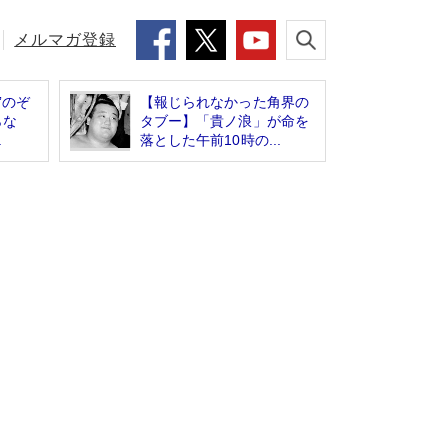
メルマガ登録
”のぞ
【報じられなかった角界の
らな
タブー】「貴ノ浪」が命を
.
落とした午前10時の...