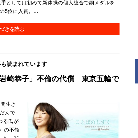
選手としては初めて新体操の個人総合で銅メダルを
5位に入賞。...
づきを読む
事も読まれています
「岩崎恭子」不倫の代償 東京五輪で
年間生き
んだんで
つる氏が
）の不倫