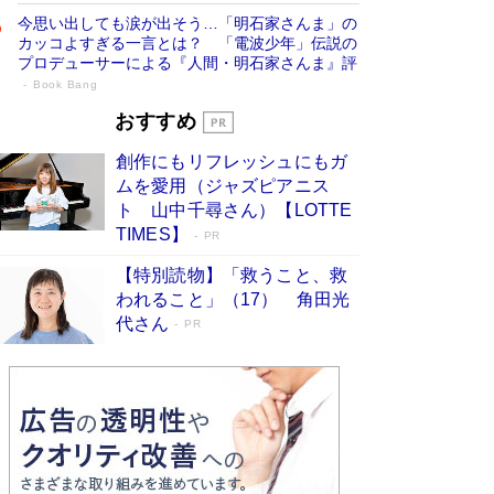
今思い出しても涙が出そう…「明石家さんま」の
カッコよすぎる一言とは？ 「電波少年」伝説の
プロデューサーによる『人間・明石家さんま』評
Book Bang
「叱って伸びるやつは、褒めたらもっと伸
おすすめ
びる」俳優・高嶋政伸が家族に教わっ
創作にもリフレッシュにもガ
た“人を育てるコツ”…芸への考え方を明か
ムを愛用（ジャズピアニス
す
Book Bang
ト 山中千尋さん）【LOTTE
「『火垂るの墓』は、大嘘である」原作者が抱き
TIMES】
PR
続けた“自責の念”とは…「自己憐憫は描きたくな
い」監督が徹底的にこだわったこと（後編） #
【特別読物】「救うこと、救
戦争の記憶
Book Bang
われること」（17） 角田光
代さん
美輪明宏 晩年の回答を集めた『ほほえんで生き
PR
るための人生相談』がランクイン［エンターテイ
メントベストセラー］
Book Bang
「宇宙兄弟」最終46巻がベストセラー1位 宇宙
開発への関心を押し上げた18年の物語に幕 特装
版には「宇宙で描かれたマンガ」も収録
Book Bang