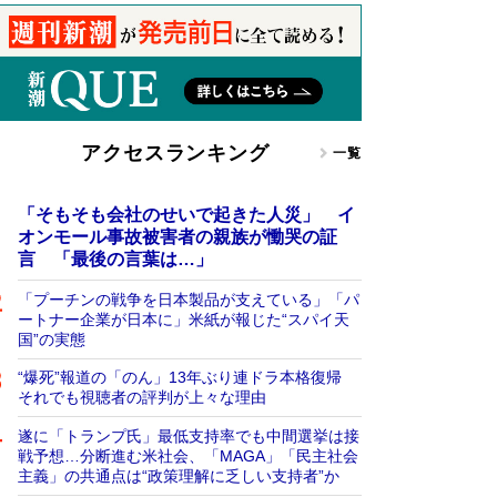
アクセスランキング
一覧
「そもそも会社のせいで起きた人災」 イ
オンモール事故被害者の親族が慟哭の証
言 「最後の言葉は…」
「プーチンの戦争を日本製品が支えている」「パ
ートナー企業が日本に」米紙が報じた“スパイ天
国”の実態
“爆死”報道の「のん」13年ぶり連ドラ本格復帰
それでも視聴者の評判が上々な理由
遂に「トランプ氏」最低支持率でも中間選挙は接
戦予想…分断進む米社会、「MAGA」「民主社会
主義」の共通点は“政策理解に乏しい支持者”か