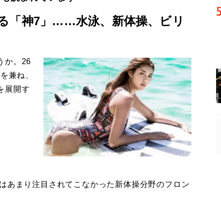
る「神7」……水泳、新体操、ビリ
か。26
姿を兼ね、
を展開す
はあまり注目されてこなかった新体操分野のフロン