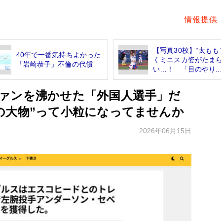
情報提供
【写真30枚】“太もも
40年で一番気持ちよかった
くミニスカ姿がたま
「岩崎恭子」不倫の代償
い…！ 「目のやり..
ァンを沸かせた「外国人選手」だ
の大物”って小粒になってませんか
2026年06月15日