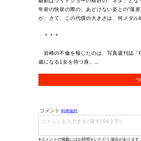
騒動はワイドショーの格好の「ネタ」となっ
年前の快挙の際の、あどけない姿との“落差
が、さて、この代償の大きさは、何メダル
＊＊＊
岩崎の不倫を報じたのは、写真週刊誌「FL
歳になる1女を持つ身。...
つ