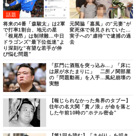
話題
将来の4番「森駿太」は2軍
元関脇「嘉風」の“元妻”が
で打率1割台、地元の星
変死体で発見されていた…
「根尾昂」は制球難…中日
実子への“虐待”で逮捕の過
ドラゴンズ“最下位低迷”よ
去
り深刻な“有望な若手が伸
び悩む問題”
「肛門に酒瓶を突っ込み…」「床に
は尿が水たまりに」 二所ノ関部屋
の「問題動画」を入手…風紀崩壊の
実態
【報じられなかった角界のタブー】
往年の名大関「貴ノ浪」が命を落と
した午前10時の“ホテル密会”
【第1回を読む】「さがり」を叩き