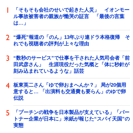
「そもそも会社のせいで起きた人災」 イオンモー
ル事故被害者の親族が慟哭の証言 「最後の言葉
は…」
“爆死”報道の「のん」13年ぶり連ドラ本格復帰 そ
れでも視聴者の評判が上々な理由
“数秒のサービス”で仕事を干された人気司会者「前
田武彦さん」 生涯現役だった気概と「体に秒針が
刻み込まれているような」話芸
板東英二さん「ゆで卵おまへんか？」 局が20個用
意すると… 「出演料も交通費も要らん」のゆで卵
伝説
「プーチンの戦争を日本製品が支えている」「パー
トナー企業が日本に」米紙が報じた“スパイ天国”の
実態