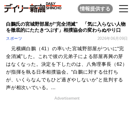
情報提供する
白鵬氏の宮城野部屋が“完全消滅” 「気に入らない人物
を徹底的にたたきつぶす」相撲協会の変わらぬやり口
スポーツ
2026年06月09日
元横綱白鵬（41）の率いた宮城野部屋がついに“完
全消滅”した。これで彼の元弟子による部屋再興の芽
はなくなった。決定を下したのは、八角理事長（62）
が指揮を執る日本相撲協会。“白鵬に対する仕打ち
が、いくらなんでもひど過ぎやしないか”と批判する
声が相次いでいる。...
Advertisement