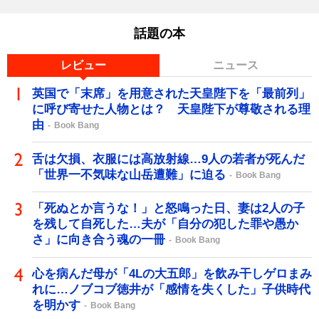
話題の本
レビュー
ニュース
英国で「末席」を用意された天皇陛下を「最前列」
に呼び寄せた人物とは？ 天皇陛下が尊敬される理
由
Book Bang
舌は欠損、衣服には高放射線…9人の若者が死んだ
「世界一不気味な山岳遭難」に迫る
Book Bang
「死ぬとか言うな！」と怒鳴った日、妻は2人の子
を残して自死した…夫が「自分の犯した罪や愚か
さ」に向き合う魂の一冊
Book Bang
心を病んだ母が「4Lの大五郎」を飲み干しゲロまみ
れに…ノブコブ徳井が「感情を失くした」子供時代
を明かす
Book Bang