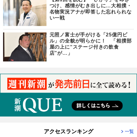
つけ、感情がむき出しに…大相撲・
名物実況アナが即答した忘れられな
い一戦
元照ノ富士が手がける「25億円ビ
ル」の全貌が明らかに！ 「相撲部
屋の上に“ステージ付きの飲食
店”が…」
アクセスランキング
一覧