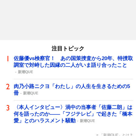
注目トピック
佐藤優vs検察官！ あの国策捜査から20年、特捜取
調室で対峙した因縁の二人がいま語り合ったこと
新潮QUE
肉乃小路ニクヨ「わたし」の人生を生きるための5
冊
新潮QUE
〈本人インタビュー〉渦中の当事者「佐藤二朗」は
何を語ったのか――「フジテレビ」で起きた「橋本
愛」とのハラスメント騒動
新潮QUE
「新潮QUE」とは？