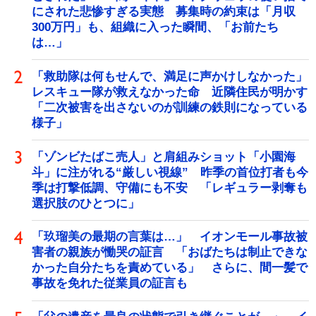
にされた悲惨すぎる実態 募集時の約束は「月収
300万円」も、組織に入った瞬間、「お前たち
は…」
「救助隊は何もせんで、満足に声かけしなかった」
レスキュー隊が救えなかった命 近隣住民が明かす
「二次被害を出さないのが訓練の鉄則になっている
様子」
「ゾンビたばこ売人」と肩組みショット「小園海
斗」に注がれる“厳しい視線” 昨季の首位打者も今
季は打撃低調、守備にも不安 「レギュラー剥奪も
選択肢のひとつに」
「玖瑠美の最期の言葉は…」 イオンモール事故被
害者の親族が慟哭の証言 「おばたちは制止できな
かった自分たちを責めている」 さらに、間一髪で
事故を免れた従業員の証言も