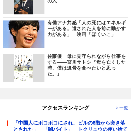
の人
有働アナ共感「人の死にはエネルギ
ーがある。遺された人を前に動かす
力がある」 映画「ぼくいこ」
佐藤優 母に見守られながら仕事を
する――宮川サトシ『母を亡くした
時、僕は遺骨を食べたいと思っ
た。』
アクセスランキング
一覧
「中国人にボコボコにされ、ビルの6階から突き落
とされた」 「闇バイト」 トクリュウの使い捨て