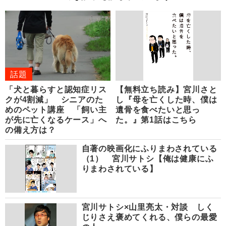
話題
「犬と暮らすと認知症リス
【無料立ち読み】宮川さと
クが4割減」 シニアのた
し『母を亡くした時、僕は
めのペット講座 「飼い主
遺骨を食べたいと思っ
が先に亡くなるケース」へ
た。』第1話はこちら
の備え方は？
自著の映画化にふりまわされている
（1） 宮川サトシ【俺は健康にふ
りまわされている】
宮川サトシ×山里亮太・対談 しく
じりさえ褒めてくれる、僕らの最愛