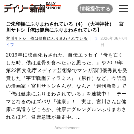
情報提供する
ご朱印帳にふりまわされている（4）（大神神社） 宮
川サトシ【俺は健康にふりまわされている】
宮川サトシ 俺は健康にふりまわされている
ラ
2026年06月04
イフ
日
2019年に映画化もされた、自伝エッセイ『母を亡く
した時、僕は遺骨を食べたいと思った。』や2019年
第22回文化庁メディア芸術祭でマンガ部門優秀賞を受
賞した『宇宙戦艦ティラミス』（原作）など、今話題
の漫画家・宮川サトシさんが、なんと『週刊新潮』で
「俺は健康にふりまわされている」を連載中！ テー
マとなるのはズバリ『健康』！ 実は、宮川さんは健
康に気遣うどころか、健康にグルングルンふりまわさ
れるほど、健康意識が暴走中。...
Advertisement