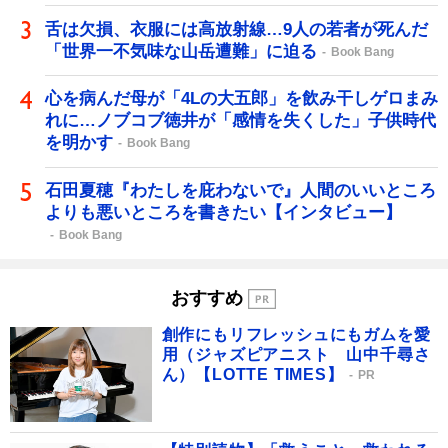
舌は欠損、衣服には高放射線…9人の若者が死んだ
「世界一不気味な山岳遭難」に迫る
Book Bang
心を病んだ母が「4Lの大五郎」を飲み干しゲロまみ
れに…ノブコブ徳井が「感情を失くした」子供時代
を明かす
Book Bang
石田夏穂『わたしを庇わないで』人間のいいところ
よりも悪いところを書きたい【インタビュー】
Book Bang
おすすめ
創作にもリフレッシュにもガムを愛
用（ジャズピアニスト 山中千尋さ
ん）【LOTTE TIMES】
PR