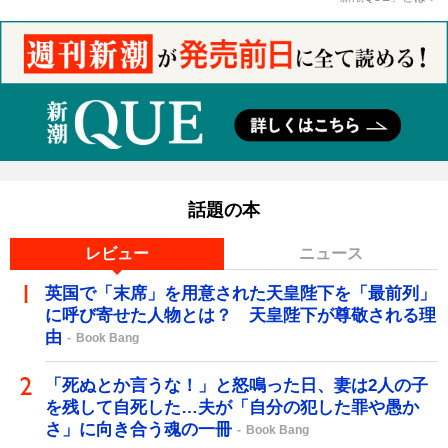
話題の本
レビュー
ニュース
英国で「末席」を用意された天皇陛下を「最前列」
に呼び寄せた人物とは？ 天皇陛下が尊敬される理
由
Book Bang
「死ぬとか言うな！」と怒鳴った日、妻は2人の子
を残して自死した…夫が「自分の犯した罪や愚か
さ」に向き合う魂の一冊
Book Bang