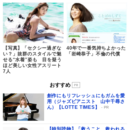
【写真】「セクシー過ぎな
40年で一番気持ちよかった
い？」抜群のスタイルで魅
「岩崎恭子」不倫の代償
せる“水着”姿も 目を疑う
ほど美しい女性アスリート
7人
おすすめ
創作にもリフレッシュにもガムを愛
用（ジャズピアニスト 山中千尋さ
ん）【LOTTE TIMES】
PR
【特別読物】「救うこと、救われる