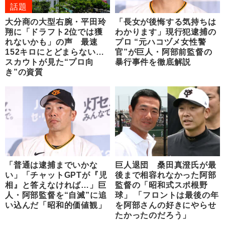
話題
大分商の大型右腕・平田玲
「長女が後悔する気持ちは
翔に「ドラフト2位では獲
わかります」現行犯逮捕の
れないかも」の声 最速
プロ “元ハコヅメ女性警
152キロにとどまらない…
官”が巨人・阿部前監督の
スカウトが見た“プロ向
暴行事件を徹底解説
き”の資質
「普通は逮捕までいかな
巨人退団 桑田真澄氏が最
い」「チャットGPTが『児
後まで相容れなかった阿部
相』と答えなければ…」巨
監督の「昭和式スポ根野
人・阿部監督を“自滅”に追
球」 「フロントは最後の年
い込んだ「昭和的価値観」
を阿部さんの好きにやらせ
たかったのだろう」