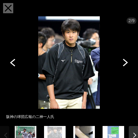
2/9
阪神の球団広報の二神一人氏