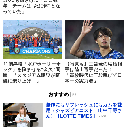
力OBも遠ざけ…「ここ数
年、チームは“死に体”とな
っていた」
J1初昇格「水戸ホーリーホ
【写真も】三笘薫の結婚相
ック」を悩ませる“金欠”問
手は陸上選手だった！
題 「スタジアム建設が暗
「高校時代に三段跳びで日
礁に乗り上げ…」
本一の実力者」
おすすめ
創作にもリフレッシュにもガムを愛
用（ジャズピアニスト 山中千尋さ
ん）【LOTTE TIMES】
PR