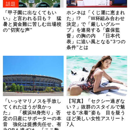
話題
「甲子園に出なくてもい
ホンネは「くじ運に恵まれ
い」と言われる日も？ 猛
た」!? 「W杯組み合わせ
暑と資金難に苦しむ出場校
決定」で「厳しいグルー
の“切実な声”
プ」を連発する「森保監
督」の胸の内 「日本代
表」に追い風となる“3つの
条件”とは
「いっそマリノスを手放し
【写真】「セクシー過ぎな
てくれたほうが良かっ
い？」抜群のスタイルで魅
た」 「横浜M身売り」否
せる“水着”姿も 目を疑う
定の日産にサポーターの本
ほど美しい女性アスリート
音 強化は提携先任せ、有
7人