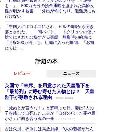
「自衛隊員や報道カメラマンのフリをして泥棒
を…」 500万円分の預金通帳を盗まれた高齢女
性が明かす被害 「外出が怖くなり、避難所にも
行けない」
「中国人にボコボコにされ、ビルの6階から突き
落とされた」 「闇バイト」 トクリュウの使い
捨てにされた悲惨すぎる実態 募集時の約束は
「月収300万円」も、組織に入った瞬間、「お前
たちは…」
話題の本
レビュー
ニュース
英国で「末席」を用意された天皇陛下を
「最前列」に呼び寄せた人物とは？ 天皇
陛下が尊敬される理由
Book Bang
「死ぬとか言うな！」と怒鳴った日、妻は2人の
子を残して自死した…夫が「自分の犯した罪や愚
かさ」に向き合う魂の一冊
Book Bang
舌は欠損、衣服には高放射線…9人の若者が死ん