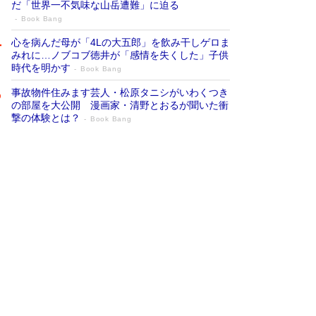
だ「世界一不気味な山岳遭難」に迫る
Book Bang
心を病んだ母が「4Lの大五郎」を飲み干しゲロま
みれに…ノブコブ徳井が「感情を失くした」子供
時代を明かす
Book Bang
事故物件住みます芸人・松原タニシがいわくつき
の部屋を大公開 漫画家・清野とおるが聞いた衝
撃の体験とは？
Book Bang
追悼・東野圭吾さん 週間ベストセラーラ
ンキングに『容疑者Xの献身』『白夜行』
など代表作が並ぶ［文庫ベストセラー］
Book Bang
73歳でも働くしかない 「老後レス時代」に交通
誘導員の独白が話題
Book Bang
「なんで？ そんな馬鹿な……」90歳になった作
家・阿刀田高さんが、ひとり暮らしの生活を明か
す
Book Bang
竹内由恵の前に現れた「テレビ観ないんだよね
ぇ」という男性…夫を選んでテレ朝退社したワケ