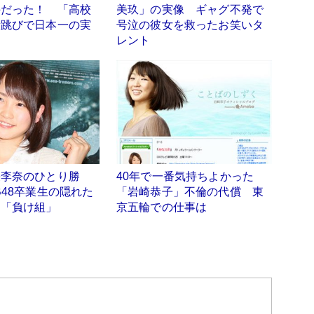
手だった！ 「高校
美玖」の実像 ギャグ不発で
段跳びで日本一の実
号泣の彼女を救ったお笑いタ
レント
栄李奈のひとり勝
40年で一番気持ちよかった
B48卒業生の隠れた
「岩崎恭子」不倫の代償 東
」「負け組」
京五輪での仕事は