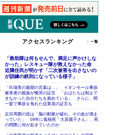
アクセスランキング
一覧
「救助隊は何もせんで、満足に声かけしな
かった」レスキュー隊が救えなかった命
近隣住民が明かす「二次被害を出さないの
が訓練の鉄則になっている様子」
「玖瑠美の最期の言葉は…」 イオンモール事故
被害者の親族が慟哭の証言 「おばたちは制止で
きなかった自分たちを責めている」 さらに、間
一髪で事故を免れた従業員の証言も
左目周囲の痣は「脳の動脈が破れ、その血が溜ま
っていた」 09年に孤独死「大原麗子さん」、死
の間際に何が起きていたのか