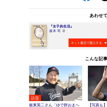
あわせ
『女子的生活』
坂木 司
著
ネット書店で購入する
こんな記
話題
板東英二さん「ゆで卵おまへ
【写真も