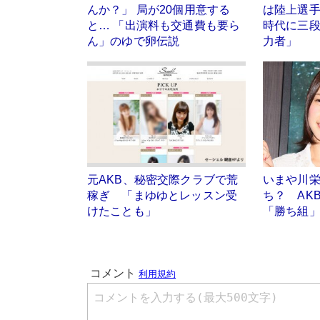
んか？」 局が20個用意する
は陸上選
と… 「出演料も交通費も要ら
時代に三
ん」のゆで卵伝説
力者」
元AKB、秘密交際クラブで荒
いまや川
稼ぎ 「まゆゆとレッスン受
ち？ AK
けたことも」
「勝ち組