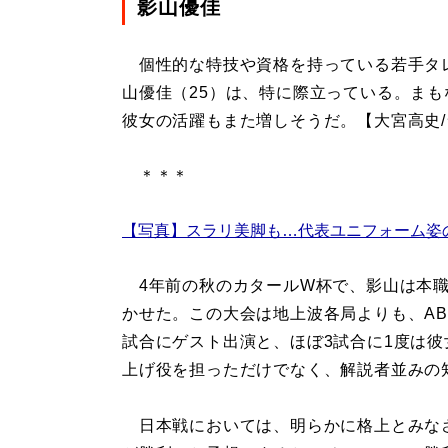
影山優佳
個性的な特技や資格を持っている若手タレ
山優佳（25）は、特に際立っている。まも
彼女の活躍もまた増しそうだ。【大宮高史
＊＊＊
【写真】スラリ美脚も…代表ユニフォーム姿
4年前の秋のカタールW杯で、影山は本職
かせた。この大会は地上波各局よりも、AB
試合にゲスト出演と、ほぼ3試合に1度は
上げ役を担っただけでなく、解説者並みの
日本戦においては、明らかに格上とみなさ