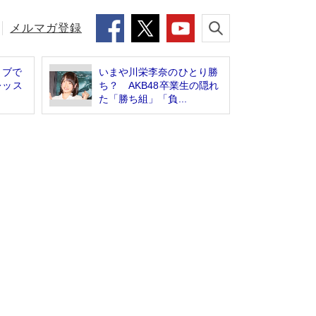
メルマガ登録
ラブで
いまや川栄李奈のひとり勝
レッス
ち？ AKB48卒業生の隠れ
た「勝ち組」「負...