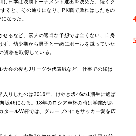
利し日本は決勝トーナメント進出を決めた。続くク
析すると、その通りになり、PK戦で敗れはしたもの
でになった。
させるなど、素人の適当な予想では全くない、自身
はず、幼少期から男子と一緒にボールを蹴っていた
員の資格を取得している。
大会の後もJリーグや代表戦など、仕事での縁は
りしたのは2016年、けやき坂46の1期生に選ば
日向坂46になる。18年のロシアW杯の時は学業があ
たカタールW杯では、グループ外にもサッカー愛を広