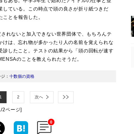
もある。中学3年生で始めたアイドルの仕事と並
業している。この時点で頭の良さが折り紙つきだ
ったことを報告した。
定されないと加入できない世界団体で、もちろんテ
かけは、忘れ物が多かったり人の名前を覚えられな
受診したこと。テストの結果から「頭の回転が速す
ENSAのことを教えられたそうだ。
ージ：
十数個の資格
1
2
次へ
1/2ページ]
0