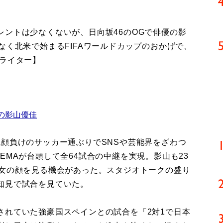
ントは少なくないが、日向坂46のOGで俳優の影
なく北米で始まるFIFAワールドカップのおかげで、
/ライター】
の影山優佳
顔負けのサッカー通ぶりでSNSや芸能界をざわつ
EMAが台頭して全64試合の中継を実現。影山も23
彼女の顔を見る機会があった。スタジオトークの盛り
知見で試合を見ていた。
れていた強豪国スペインとの試合を「2対1で日本