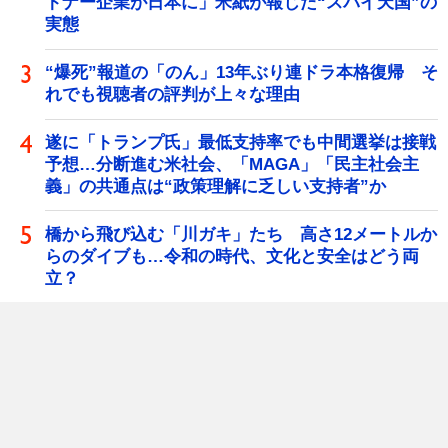
トナー企業が日本に」米紙が報じた“スパイ天国”の
実態
“爆死”報道の「のん」13年ぶり連ドラ本格復帰 そ
れでも視聴者の評判が上々な理由
遂に「トランプ氏」最低支持率でも中間選挙は接戦
予想…分断進む米社会、「MAGA」「民主社会主
義」の共通点は“政策理解に乏しい支持者”か
橋から飛び込む「川ガキ」たち 高さ12メートルか
らのダイブも…令和の時代、文化と安全はどう両
立？