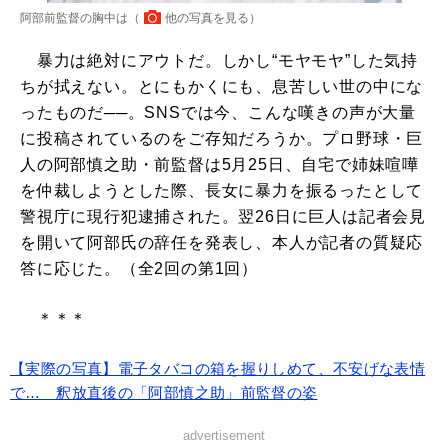
阿部前監督の胸中は（
他の写真を見る
）
暴力は絶対にアウトだ。しかし“モヤモヤ”した気持
ちが拭えない。とにもかくにも、息苦しい世の中にな
ったものだ──。SNSでは今、こんな嘆きの声が大量
に投稿されているのをご存知だろうか。プロ野球・巨
人の阿部慎之助・前監督は5月25日、自宅で姉妹喧嘩
を仲裁しようとした際、長女に暴力を振るったとして
警視庁に現行犯逮捕された。翌26日に巨人は記者会見
を開いて阿部氏の辞任を発表し、本人が記者の質疑応
答に応じた。（全2回の第1回）
＊＊＊
【実際の写真】電子タバコの箱を握りしめて、不安げな表情
で… 釈放直後の「阿部慎之助」前監督の姿
advertisement