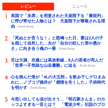
レビュー
ニュース
英国で「末席」を用意された天皇陛下を「最前列」
に呼び寄せた人物とは？ 天皇陛下が尊敬される理
由
Book Bang
「死ぬとか言うな！」と怒鳴った日、妻は2人の子
を残して自死した…夫が「自分の犯した罪や愚か
さ」に向き合う魂の一冊
Book Bang
舌は欠損、衣服には高放射線…9人の若者が死んだ
「世界一不気味な山岳遭難」に迫る
Book Bang
心を病んだ母が「4Lの大五郎」を飲み干しゲロまみ
れに…ノブコブ徳井が「感情を失くした」子供時代
を明かす
Book Bang
今思い出しても涙が出そう…「明石家さんま」のカ
ッコよすぎる一言とは？ 「電波少年」伝説のプロ