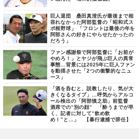
巨人退団 桑田真澄氏が最後まで相
容れなかった阿部監督の「昭和式ス
ポ根野球」 「フロントは最後の年を
阿部さんの好きにやらせたかったの
だろう」
ファン感謝祭で阿部監督に「お前が
やめろ！」とヤジが飛ぶ巨人の異常
事態…背景には2025年に巨人ファン
を動揺させた「2つの衝撃的なニュ
ース」
「酒を呑むと、説教したり、気が大
きくなるタイプ」…呼気からアルコ
ール検出の「阿部慎之助」前監督
酒席での“別の顔“ 「酔うまでが早
く、記者に対して“飲め飲
め！”と…」 【暴行逮捕で辞任】