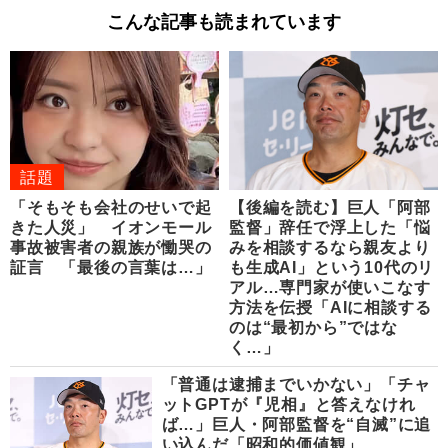
こんな記事も読まれています
話題
「そもそも会社のせいで起
【後編を読む】巨人「阿部
きた人災」 イオンモール
監督」辞任で浮上した「悩
事故被害者の親族が慟哭の
みを相談するなら親友より
証言 「最後の言葉は…」
も生成AI」という10代のリ
アル…専門家が使いこなす
方法を伝授「AIに相談する
のは“最初から”ではな
く…」
「普通は逮捕までいかない」「チャ
ットGPTが『児相』と答えなけれ
ば…」巨人・阿部監督を“自滅”に追
い込んだ「昭和的価値観」