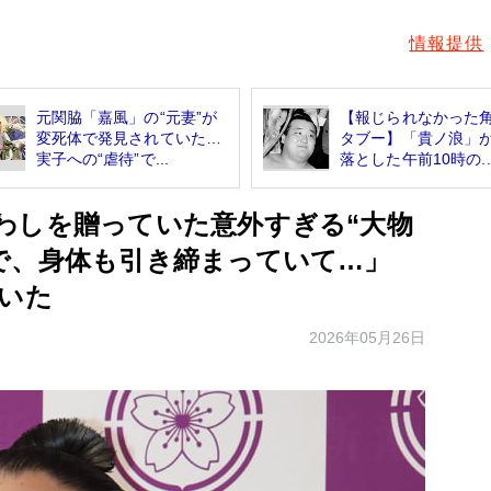
情報提供
元関脇「嘉風」の“元妻”が
【報じられなかった
変死体で発見されていた…
タブー】「貴ノ浪」
実子への“虐待”で...
落とした午前10時の..
わしを贈っていた意外すぎる“大物
ンで、身体も引き締まっていて…」
ていた
2026年05月26日