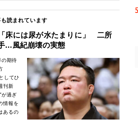
事も読まれています
「床には尿が水たまりに」 二所
手…風紀崩壊の実態
界の期待
方
としてひ
週刊新
”が過ぎ
の情報を
はあるの