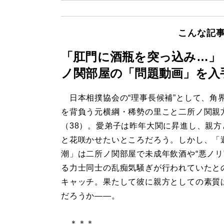
こんな記
「肛門に酒瓶を突っ込み…」
ノ関部屋の「問題動画」を入
日本相撲協会の“理事長候補”として、角
を背負う元横綱・稀勢の里こと二所ノ関親
（38）。愛弟子は昨年大関に昇進し、親方
と花咲かせたいところだろう。しかし、「
潮」は二所ノ関部屋で未成年飲酒や“悪ノリ
る力士同士の乱痴気騒ぎが行われていたと
キャッチ。果たして彼に親方としての素質
だろうか――。
＊＊＊