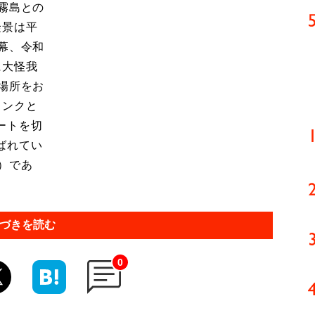
霧島との
隆景は平
幕、令和
に大怪我
場所をお
ランクと
ートを切
ばれてい
）であ
づきを読む
0