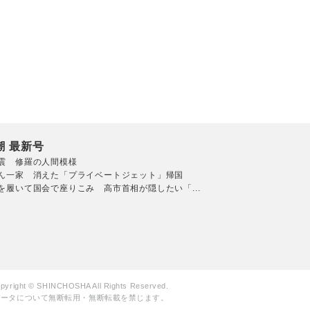
潮 最新号
震 修羅の人間模様
ん一家 消えた「プライベートジェット」帰国
を履いて国会で座りこみ 高市首相が隠したい「...
pyright © SHINCHOSHA All Rights Reserved.
データについて無断転用・無断転載を禁じます。