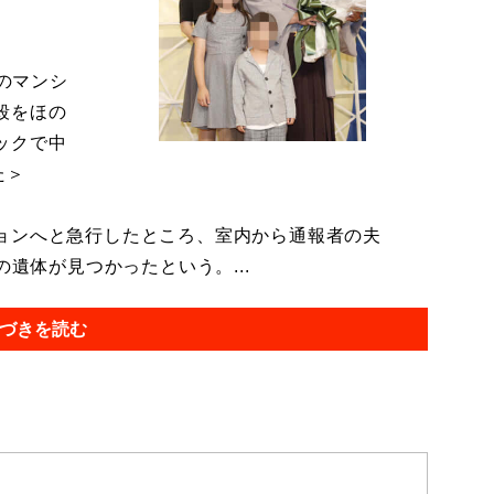
目のマンシ
殺をほの
ックで中
た＞
ョンへと急行したところ、室内から通報者の夫
の遺体が見つかったという。...
づきを読む