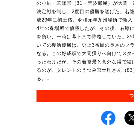
の小結・若隆景（31＝荒汐部屋）が大関・
決定戦を制し、2度目の優勝を遂げた。若
成29年に初土俵、令和元年九州場所で新入
4年の春場所で優勝したが、その後、右膝
を負い、一時は幕下まで降格していた。25
いての復活優勝は、史上3番目の長さのブ
なる。この好成績で大関獲りへ向けてスタ
ったわけだが、その若隆景と意外な縁で結
るのが、タレントのうつみ宮土理さん（83
る。...
つ