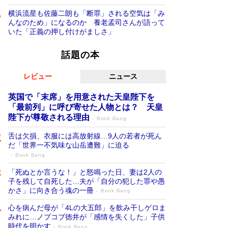
横浜流星も佐藤二朗も「断罪」される空気は「み
んなのため」になるのか 養老孟司さんが語って
いた「正義の押し付けがましさ」
話題の本
レビュー
ニュース
英国で「末席」を用意された天皇陛下を
「最前列」に呼び寄せた人物とは？ 天皇
陛下が尊敬される理由
Book Bang
舌は欠損、衣服には高放射線…9人の若者が死ん
だ「世界一不気味な山岳遭難」に迫る
Book Bang
「死ぬとか言うな！」と怒鳴った日、妻は2人の
子を残して自死した…夫が「自分の犯した罪や愚
かさ」に向き合う魂の一冊
Book Bang
心を病んだ母が「4Lの大五郎」を飲み干しゲロま
みれに…ノブコブ徳井が「感情を失くした」子供
時代を明かす
Book Bang