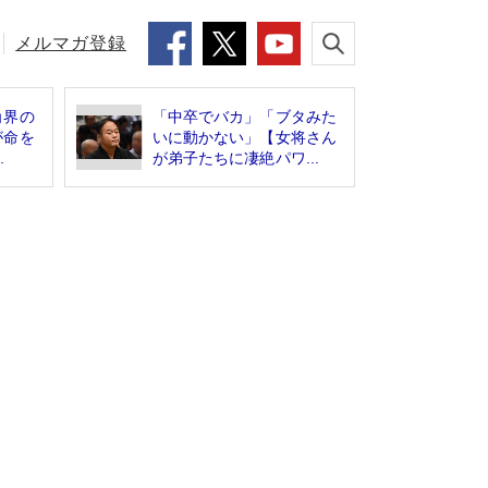
メルマガ登録
角界の
「中卒でバカ」「ブタみた
が命を
いに動かない」【女将さん
.
が弟子たちに凄絶パワ...