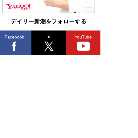
皇陛下はお元気でおられるか」がサウジ国王の第
一声になる理由
Book Bang
デイリー新潮をフォローする
Facebook
X
YouTube