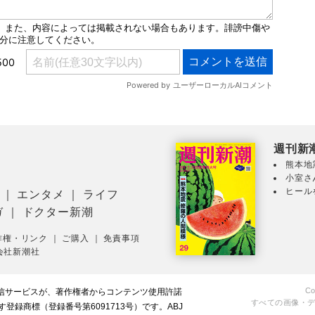
週刊新
熊本地
小室さ
ヒール
｜
エンタメ
｜
ライフ
ガ
｜
ドクター新潮
作権・リンク
｜
ご購入
｜
免責事項
会社新潮社
Co
配信サービスが、著作権者からコンテンツ使用許諾
すべての画像・
録商標（登録番号第6091713号）です。ABJ