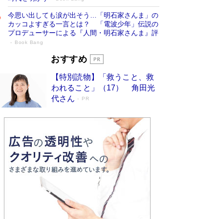
今思い出しても涙が出そう…「明石家さんま」の
カッコよすぎる一言とは？ 「電波少年」伝説の
プロデューサーによる『人間・明石家さんま』評
Book Bang
「宇宙兄弟」最終46巻がベストセラー1
おすすめ
位 宇宙開発への関心を押し上げた18年の
【特別読物】「救うこと、救
物語に幕 特装版には「宇宙で描かれたマ
われること」（17） 角田光
ンガ」も収録
Book Bang
代さん
PR
美輪明宏 晩年の回答を集めた『ほほえんで生き
るための人生相談』がランクイン［エンターテイ
メントベストセラー］
Book Bang
「『火垂るの墓』は、大嘘である」原作者が抱き
続けた“自責の念”とは…「自己憐憫は描きたくな
い」監督が徹底的にこだわったこと（後編） #
戦争の記憶
Book Bang
入社10年目にして最下位の営業がトップに大逆
転 上司の“意外な一言”から生まれた「雑談のテ
クニック」とは
Book Bang
皇室はなぜ世界から尊敬されているのか？ 「天