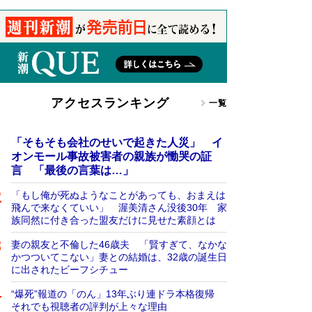
アクセスランキング
一覧
「そもそも会社のせいで起きた人災」 イ
オンモール事故被害者の親族が慟哭の証
言 「最後の言葉は…」
「もし俺が死ぬようなことがあっても、おまえは
飛んで来なくていい」 渥美清さん没後30年 家
族同然に付き合った盟友だけに見せた素顔とは
妻の親友と不倫した46歳夫 「賢すぎて、なかな
かつついてこない」妻との結婚は、32歳の誕生日
に出されたビーフシチュー
“爆死”報道の「のん」13年ぶり連ドラ本格復帰
それでも視聴者の評判が上々な理由