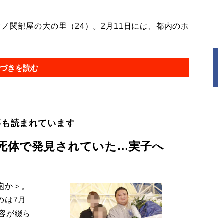
関部屋の大の里（24）。2月11日には、都内のホ
づきを読む
事も読まれています
変死体で発見されていた…実子へ
砲か＞。
のは7月
容が綴ら