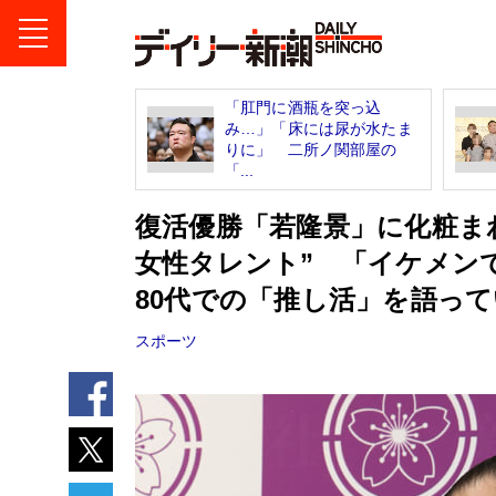
「肛門に酒瓶を突っ込
み…」「床には尿が水たま
りに」 二所ノ関部屋の
「...
復活優勝「若隆景」に化粧ま
女性タレント” 「イケメ
80代での「推し活」を語っ
スポーツ