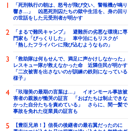
「死刑執行の朝は、怒号が飛び交い、警報機が鳴り
響き…」 凶悪死刑囚たちの獄中生活を、身の回り
の世話をした元受刑者が明かす
「まるで難民キャンプ」 避難所の劣悪な環境に専
門家も「びっくりした」 車中泊にもリスクが
「熱したフライパンに飛び込むようなもの」
「救助隊は何もせんで、満足に声かけしなかった」
レスキュー隊が救えなかった命 近隣住民が明かす
「二次被害を出さないのが訓練の鉄則になっている
様子」
「玖瑠美の最期の言葉は…」 イオンモール事故被
害者の親族が慟哭の証言 「おばたちは制止できな
かった自分たちを責めている」 さらに、間一髪で
事故を免れた従業員の証言も
【豊臣兄弟！】信長の後継者の最右翼だったのに