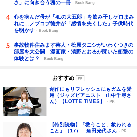
さ」に向き合う魂の一冊
Book Bang
心を病んだ母が「4Lの大五郎」を飲み干しゲロまみ
れに…ノブコブ徳井が「感情を失くした」子供時代
を明かす
Book Bang
事故物件住みます芸人・松原タニシがいわくつきの
部屋を大公開 漫画家・清野とおるが聞いた衝撃の
体験とは？
Book Bang
おすすめ
創作にもリフレッシュにもガムを愛
用（ジャズピアニスト 山中千尋さ
ん）【LOTTE TIMES】
PR
【特別読物】「救うこと、救われる
こと」（17） 角田光代さん
PR