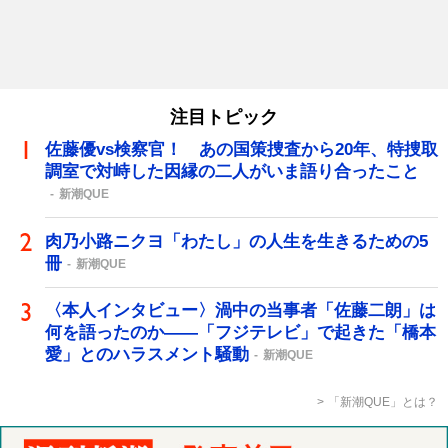
注目トピック
佐藤優vs検察官！ あの国策捜査から20年、特捜取
調室で対峙した因縁の二人がいま語り合ったこと
新潮QUE
肉乃小路ニクヨ「わたし」の人生を生きるための5
冊
新潮QUE
〈本人インタビュー〉渦中の当事者「佐藤二朗」は
何を語ったのか――「フジテレビ」で起きた「橋本
愛」とのハラスメント騒動
新潮QUE
「新潮QUE」とは？