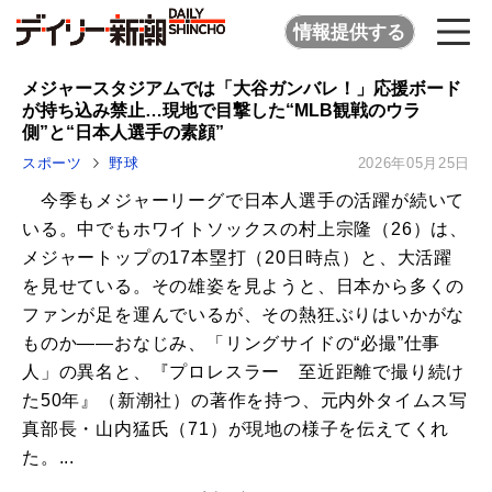
情報提供する
メジャースタジアムでは「大谷ガンバレ！」応援ボード
が持ち込み禁止…現地で目撃した“MLB観戦のウラ
側”と“日本人選手の素顔”
スポーツ
野球
2026年05月25日
今季もメジャーリーグで日本人選手の活躍が続いて
いる。中でもホワイトソックスの村上宗隆（26）は、
メジャートップの17本塁打（20日時点）と、大活躍
を見せている。その雄姿を見ようと、日本から多くの
ファンが足を運んでいるが、その熱狂ぶりはいかがな
ものか――おなじみ、「リングサイドの“必撮”仕事
人」の異名と、『プロレスラー 至近距離で撮り続け
た50年』（新潮社）の著作を持つ、元内外タイムス写
真部長・山内猛氏（71）が現地の様子を伝えてくれ
た。...