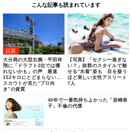
こんな記事も読まれています
話題
大分商の大型右腕・平田玲
【写真】「セクシー過ぎな
翔に「ドラフト2位では獲
い？」抜群のスタイルで魅
れないかも」の声 最速
せる“水着”姿も 目を疑う
152キロにとどまらない…
ほど美しい女性アスリート
スカウトが見た“プロ向
7人
き”の資質
40年で一番気持ちよかった「岩崎恭
子」不倫の代償