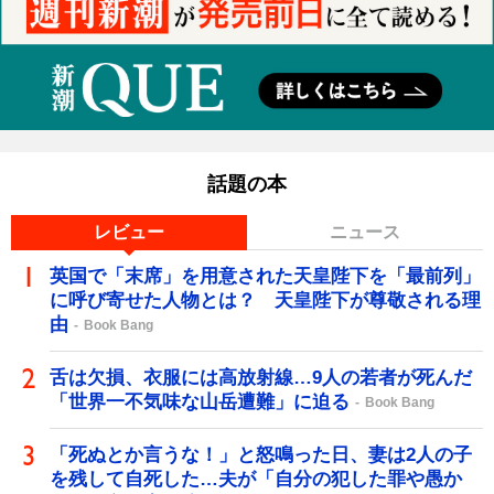
話題の本
レビュー
ニュース
英国で「末席」を用意された天皇陛下を「最前列」
に呼び寄せた人物とは？ 天皇陛下が尊敬される理
由
Book Bang
舌は欠損、衣服には高放射線…9人の若者が死んだ
「世界一不気味な山岳遭難」に迫る
Book Bang
「死ぬとか言うな！」と怒鳴った日、妻は2人の子
を残して自死した…夫が「自分の犯した罪や愚か