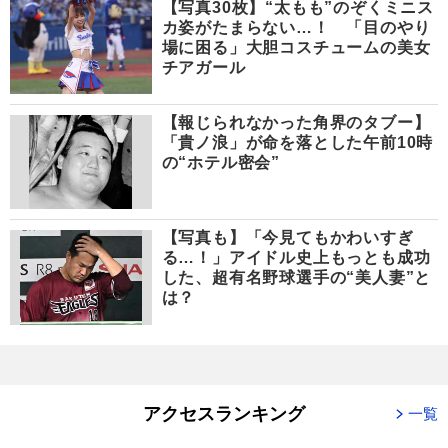
【写真30枚】“太もも”のぞくミニス
カ姿がたまらない…！ 「目のやり
場に困る」大胆コスチュームの美女
チアガール
【報じられなかった角界のタブー】
「貴ノ浪」が命を落とした午前10時
の“ホテル密会”
【写真も】「今見てもかわいすぎ
る…！」アイドル史上もっとも成功
した、超有名野球選手の“美人妻”と
は？
アクセスランキング
一覧