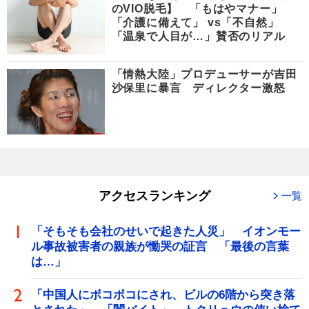
のVIO脱毛】 「もはやマナー」
「介護に備えて」 vs「不自然」
「温泉で人目が…」賛否のリアル
「情熱大陸」プロデューサーが吉田
沙保里に暴言 ディレクター激怒
アクセスランキング
一覧
「そもそも会社のせいで起きた人災」 イオンモー
ル事故被害者の親族が慟哭の証言 「最後の言葉
は…」
「中国人にボコボコにされ、ビルの6階から突き落