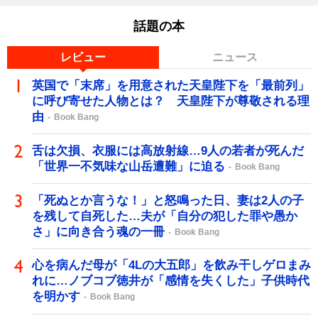
話題の本
レビュー
ニュース
英国で「末席」を用意された天皇陛下を「最前列」
に呼び寄せた人物とは？ 天皇陛下が尊敬される理
由
Book Bang
舌は欠損、衣服には高放射線…9人の若者が死んだ
「世界一不気味な山岳遭難」に迫る
Book Bang
「死ぬとか言うな！」と怒鳴った日、妻は2人の子
を残して自死した…夫が「自分の犯した罪や愚か
さ」に向き合う魂の一冊
Book Bang
心を病んだ母が「4Lの大五郎」を飲み干しゲロまみ
れに…ノブコブ徳井が「感情を失くした」子供時代
を明かす
Book Bang