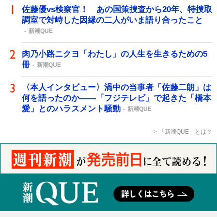
佐藤優vs検察官！ あの国策捜査から20年、特捜取
調室で対峙した因縁の二人がいま語り合ったこと
新潮QUE
肉乃小路ニクヨ「わたし」の人生を生きるための5
冊
新潮QUE
〈本人インタビュー〉渦中の当事者「佐藤二朗」は
何を語ったのか――「フジテレビ」で起きた「橋本
愛」とのハラスメント騒動
新潮QUE
「新潮QUE」とは？