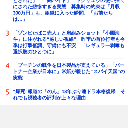
とされた」 「闇バイト」 トクリュウの使い捨て
にされた悲惨すぎる実態 募集時の約束は「月収
300万円」も、組織に入った瞬間、「お前たち
は…」
「ゾンビたばこ売人」と肩組みショット「小園海
斗」に注がれる“厳しい視線” 昨季の首位打者も今
季は打撃低調、守備にも不安 「レギュラー剥奪も
選択肢のひとつに」
「プーチンの戦争を日本製品が支えている」「パー
トナー企業が日本に」米紙が報じた“スパイ天国”の
実態
“爆死”報道の「のん」13年ぶり連ドラ本格復帰 そ
れでも視聴者の評判が上々な理由