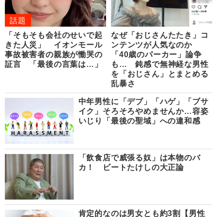
話題
「そもそも会社のせいで起
なぜ「おじさんたたき」コ
きた人災」 イオンモール
ンテンツが人気なのか
事故被害者の親族が慟哭の
「40歳のパーカー」論争
証言 「最後の言葉は…」
も… 鈍感で無神経な男性
を「おじさん」とまとめる
乱暴さ
中年男性に「デブ」「ハゲ」「ブサ
イク」そろそろやめませんか…容姿
いじり「最後の聖域」への違和感
「飲食店で威張る奴」は本物のバ
カ！ ビートたけしの大正論
肯定的なのは男女とも約3割【男性