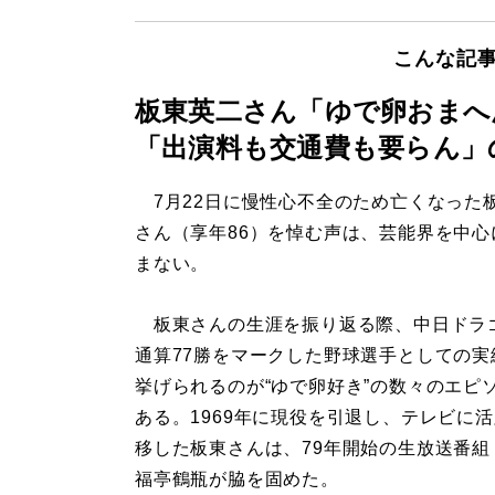
こんな記
板東英二さん「ゆで卵おまへ
「出演料も交通費も要らん」
7月22日に慢性心不全のため亡くなった
さん（享年86）を悼む声は、芸能界を中心
まない。
板東さんの生涯を振り返る際、中日ドラ
通算77勝をマークした野球選手としての実
挙げられるのが“ゆで卵好き”の数々のエピ
ある。1969年に現役を引退し、テレビに
移した板東さんは、79年開始の生放送番組
福亭鶴瓶が脇を固めた。