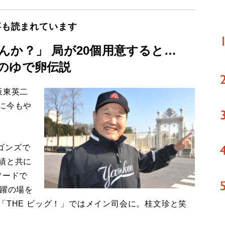
事も読まれています
んか？」 局が20個用意すると…
のゆで卵伝説
板東英二
に今もや
ゴンズで
績と共に
ソードで
活躍の場を
「THE ビッグ！」ではメイン司会に。桂文珍と笑