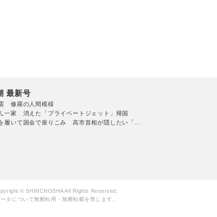
潮 最新号
震 修羅の人間模様
ん一家 消えた「プライベートジェット」帰国
を履いて国会で座りこみ 高市首相が隠したい「...
pyright © SHINCHOSHA All Rights Reserved.
データについて無断転用・無断転載を禁じます。