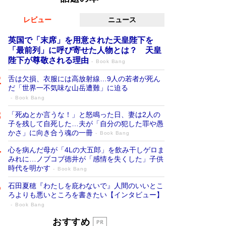
レビュー
ニュース
英国で「末席」を用意された天皇陛下を
「最前列」に呼び寄せた人物とは？ 天皇
陛下が尊敬される理由
Book Bang
舌は欠損、衣服には高放射線…9人の若者が死ん
だ「世界一不気味な山岳遭難」に迫る
Book Bang
「死ぬとか言うな！」と怒鳴った日、妻は2人の
子を残して自死した…夫が「自分の犯した罪や愚
かさ」に向き合う魂の一冊
Book Bang
心を病んだ母が「4Lの大五郎」を飲み干しゲロま
みれに…ノブコブ徳井が「感情を失くした」子供
時代を明かす
Book Bang
石田夏穂『わたしを庇わないで』人間のいいとこ
ろよりも悪いところを書きたい【インタビュー】
Book Bang
「叱って伸びるやつは、褒めたらもっと伸
おすすめ