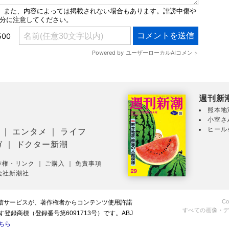
週刊新
熊本地
小室さ
ヒール
｜
エンタメ
｜
ライフ
ガ
｜
ドクター新潮
作権・リンク
｜
ご購入
｜
免責事項
会社新潮社
Co
配信サービスが、著作権者からコンテンツ使用許諾
すべての画像・
録商標（登録番号第6091713号）です。ABJ
ちら