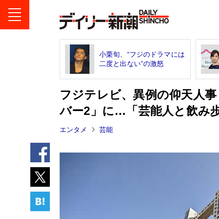
小栗旬、“フジのドラマには
二度と出ない”の激怒
フジテレビ、異例の仰天人事
バー2」に…「芸能人と飲み
エンタメ
芸能