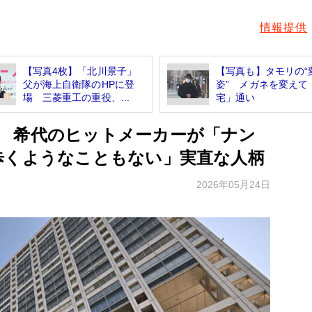
情報提供
【写真4枚】「北川景子」
【写真も】タモリの“
父が海上自衛隊のHPに登
姿” メガネを変えて
場 三菱重工の重役、...
宅」通い
 希代のヒットメーカーが「ナン
歩くようなこともない」実直な人柄
2026年05月24日