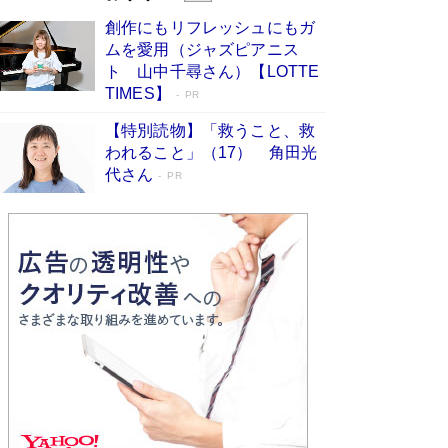
びる」俳優・高嶋政伸が家族に教わっ
創作にもリフレッシュにもガ
た“人を育てるコツ”…芸への考え方を明か
ムを愛用（ジャズピアニス
す
Book Bang
ト 山中千尋さん）【LOTTE
「『火垂るの墓』は、大嘘である」原作者が抱き
TIMES】
PR
続けた“自責の念”とは…「自己憐憫は描きたくな
い」監督が徹底的にこだわったこと（後編） #
【特別読物】「救うこと、救
戦争の記憶
Book Bang
われること」（17） 角田光
代さん
美輪明宏 晩年の回答を集めた『ほほえんで生き
PR
るための人生相談』がランクイン［エンターテイ
メントベストセラー］
Book Bang
「宇宙兄弟」最終46巻がベストセラー1位 宇宙
開発への関心を押し上げた18年の物語に幕 特装
版には「宇宙で描かれたマンガ」も収録
Book Bang
友近氏、絶賛！ 鎌倉を舞台に、孤独を抱えた
人々が新たな一歩を踏み出す連作短篇集『海のほ
とりのプラネット』試し読み
Book Bang