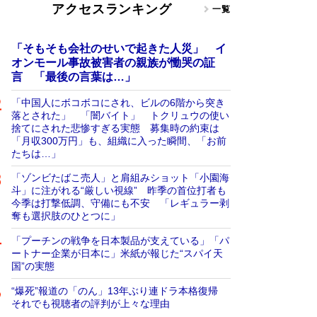
アクセスランキング
一覧
「そもそも会社のせいで起きた人災」 イ
オンモール事故被害者の親族が慟哭の証
言 「最後の言葉は…」
「中国人にボコボコにされ、ビルの6階から突き
落とされた」 「闇バイト」 トクリュウの使い
捨てにされた悲惨すぎる実態 募集時の約束は
「月収300万円」も、組織に入った瞬間、「お前
たちは…」
「ゾンビたばこ売人」と肩組みショット「小園海
斗」に注がれる“厳しい視線” 昨季の首位打者も
今季は打撃低調、守備にも不安 「レギュラー剥
奪も選択肢のひとつに」
「プーチンの戦争を日本製品が支えている」「パ
ートナー企業が日本に」米紙が報じた“スパイ天
国”の実態
“爆死”報道の「のん」13年ぶり連ドラ本格復帰
それでも視聴者の評判が上々な理由