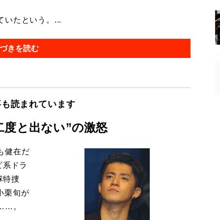
たという。...
づきを読む
事も読まれています
二度と出ない”の激怒
も健在だ
ビ系ドラ
隊特捜
小栗旬が
……。