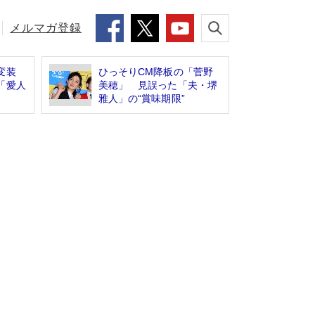
メルマガ登録
変装
ひっそりCM降板の「菅野
「愛人
美穂」 見誤った「夫・堺
雅人」の“賞味期限”