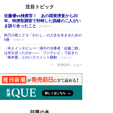
注目トピック
佐藤優vs検察官！ あの国策捜査から20
年、特捜取調室で対峙した因縁の二人がい
ま語り合ったこと
新潮QUE
肉乃小路ニクヨ「わたし」の人生を生きるための
5冊
新潮QUE
〈本人インタビュー〉渦中の当事者「佐藤二朗」
は何を語ったのか――「フジテレビ」で起きた
「橋本愛」とのハラスメント騒動
新潮QUE
「新潮QUE」とは？
話題の本