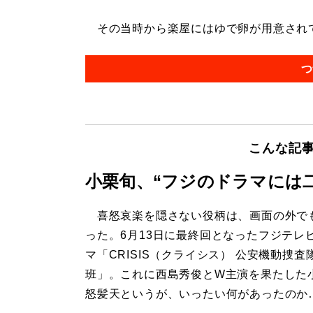
その当時から楽屋にはゆで卵が用意されてい
つ
こんな記
小栗旬、“フジのドラマには
喜怒哀楽を隠さない役柄は、画面の外で
った。6月13日に最終回となったフジテレ
マ「CRISIS（クライシス） 公安機動捜査
班」。これに西島秀俊とW主演を果たした
怒髪天というが、いったい何があったのか