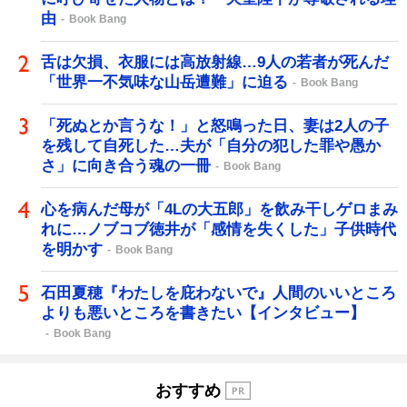
由
Book Bang
舌は欠損、衣服には高放射線…9人の若者が死んだ
「世界一不気味な山岳遭難」に迫る
Book Bang
「死ぬとか言うな！」と怒鳴った日、妻は2人の子
を残して自死した…夫が「自分の犯した罪や愚か
さ」に向き合う魂の一冊
Book Bang
心を病んだ母が「4Lの大五郎」を飲み干しゲロまみ
れに…ノブコブ徳井が「感情を失くした」子供時代
を明かす
Book Bang
石田夏穂『わたしを庇わないで』人間のいいところ
よりも悪いところを書きたい【インタビュー】
Book Bang
おすすめ