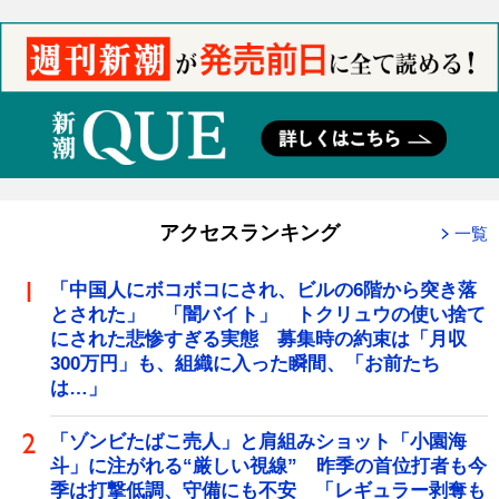
アクセスランキング
一覧
「中国人にボコボコにされ、ビルの6階から突き落
とされた」 「闇バイト」 トクリュウの使い捨て
にされた悲惨すぎる実態 募集時の約束は「月収
300万円」も、組織に入った瞬間、「お前たち
は…」
「ゾンビたばこ売人」と肩組みショット「小園海
斗」に注がれる“厳しい視線” 昨季の首位打者も今
季は打撃低調、守備にも不安 「レギュラー剥奪も