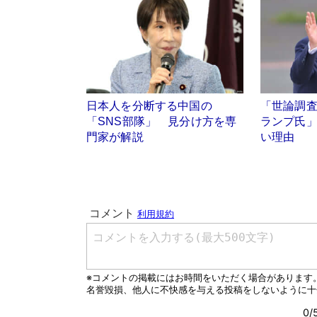
日本人を分断する中国の
「世論調
「SNS部隊」 見分け方を専
ランプ氏
門家が解説
い理由