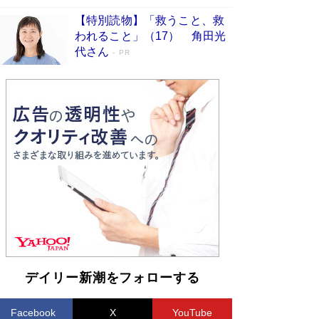
【特別読物】「救うこと、救
われること」（17） 角田光
代さん
PR
デイリー新潮をフォローする
Facebook
X
YouTube