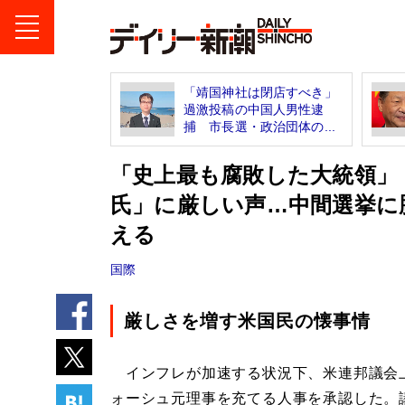
「靖国神社は閉店すべき」
過激投稿の中国人男性逮
捕 市長選・政治団体の...
「史上最も腐敗した大統領」
氏」に厳しい声…中間選挙に
える
国際
厳しさを増す米国民の懐事情
インフレが加速する状況下、米連邦議会上
ォーシュ元理事を充てる人事を承認した。議