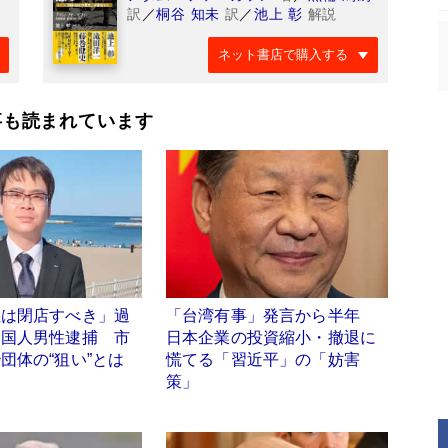
訳
／
桐谷 知未
訳
／
池上 彰
解説
ネット書店で購入する
事も読まれています
社は閉店すべき」過
「台湾有事」発言から半年
中国人男性逮捕 市
日本企業の投資縮小・撤退に
団体の“狙い”とは
慌てる「習近平」の「妨害
策」