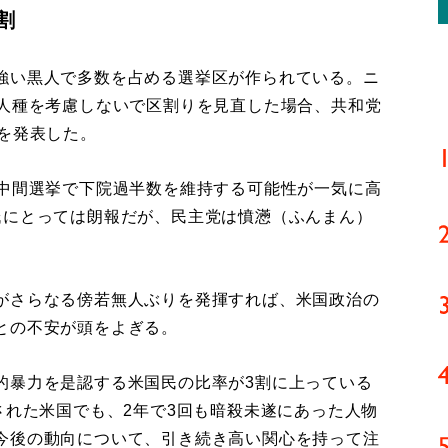
割
強い黒人で多数を占める選挙区が作られている。ニ
、人種を考慮しないで区割りを見直した場合、共和党
を発表した。
中間選挙で下院過半数を維持する可能性が一気に高
氏にとっては朗報だが、民主党は憤懣（ふんまん）
がさらなる傍若無人ぶりを発揮すれば、米国政治の
との不安が頭をよぎる。
暴力を是認する米国民の比率が3割に上っている
された米国でも、2年で3回も暗殺未遂にあった人物
今後の動向について、引き続き高い関心を持って注