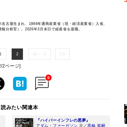
年名古屋生まれ、1984年通商産業省（現・経済産業省）入省、
情報分析官）。2026年3月末日で経産省を退職。
1
2
次へ
2/2ページ]
0
て読みたい関連本
『ハイパーインフレの悪夢』
アダム・ファーガソン
著
／
黒輪 篤嗣