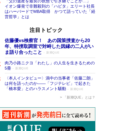
「父の遺産を最良の状態で引き継ぐことが…」
イオン爆発で非難殺到の「ハビタ」エリート社長
はハーバードでMBA取得 かつて語っていた「経
営哲学」とは
注目トピック
佐藤優vs検察官！ あの国策捜査から20
年、特捜取調室で対峙した因縁の二人がい
ま語り合ったこと
新潮QUE
肉乃小路ニクヨ「わたし」の人生を生きるための
5冊
新潮QUE
〈本人インタビュー〉渦中の当事者「佐藤二朗」
は何を語ったのか――「フジテレビ」で起きた
「橋本愛」とのハラスメント騒動
新潮QUE
「新潮QUE」とは？