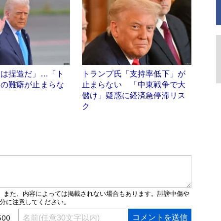
査は捏造だ」…「ト
トランプ氏「支持率低下」が
」の難癖が止まらな
止まらない 「中東戦争で大
儲け」疑惑に経済急停滞リス
ク