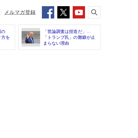
メルマガ登録
国の
「世論調査は捏造だ」…
け方を
「トランプ氏」の難癖が止
まらない理由