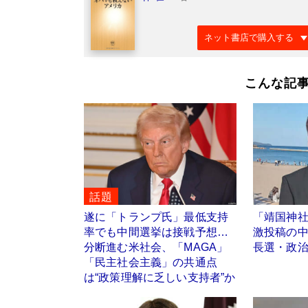
ネット書店で購入する
こんな記
話題
遂に「トランプ氏」最低支持
「靖国神
率でも中間選挙は接戦予想…
激投稿の
分断進む米社会、「MAGA」
長選・政治
「民主社会主義」の共通点
は“政策理解に乏しい支持者”か