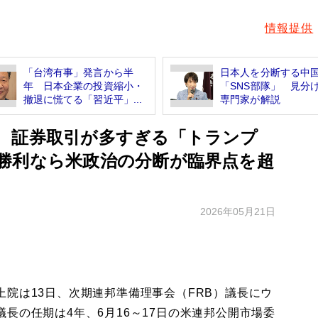
情報提供
「台湾有事」発言から半
日本人を分断する中
年 日本企業の投資縮小・
「SNS部隊」 見分
撤退に慌てる「習近平」...
専門家が解説
 証券取引が多すぎる「トランプ
勝利なら米政治の分断が臨界点を超
2026年05月21日
院は13日、次期連邦準備理事会（FRB）議長にウ
長の任期は4年、6月16～17日の米連邦公開市場委