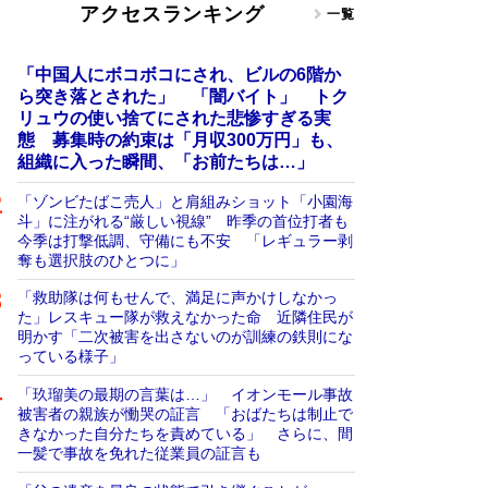
アクセスランキング
一覧
「中国人にボコボコにされ、ビルの6階か
ら突き落とされた」 「闇バイト」 トク
リュウの使い捨てにされた悲惨すぎる実
態 募集時の約束は「月収300万円」も、
組織に入った瞬間、「お前たちは…」
「ゾンビたばこ売人」と肩組みショット「小園海
斗」に注がれる“厳しい視線” 昨季の首位打者も
今季は打撃低調、守備にも不安 「レギュラー剥
奪も選択肢のひとつに」
「救助隊は何もせんで、満足に声かけしなかっ
た」レスキュー隊が救えなかった命 近隣住民が
明かす「二次被害を出さないのが訓練の鉄則にな
っている様子」
「玖瑠美の最期の言葉は…」 イオンモール事故
被害者の親族が慟哭の証言 「おばたちは制止で
きなかった自分たちを責めている」 さらに、間
一髪で事故を免れた従業員の証言も