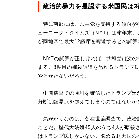
政治的暴力を是認する米国民は3
特に南部には、民主党を支持する傾向が
ューヨーク・タイムズ（NYT）は昨年末
が同地区で最大12議席を奪還するとの試算
NYTの試算が正しければ、共和党は次の
まる。3度目の弾劾訴追を恐れるトランプ
やるかたないだろう。
中間選挙での勝利を確信したトランプ氏
分断は臨界点を超えてしまうのではないか
気がかりなのは、各種世論調査で、政治的
ことだ。歴代大統領45人のうち4人が暗殺
はトランプ氏しかいない。悩める超大国の