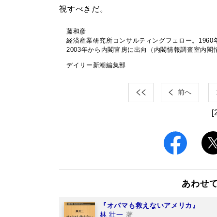
視すべきだ。
藤和彦
経済産業研究所コンサルティングフェロー。1960
2003年から内閣官房に出向（内閣情報調査室内閣
デイリー新潮編集部
前へ
[
あわせ
『オバマも救えないアメリカ』
林 壮一
著