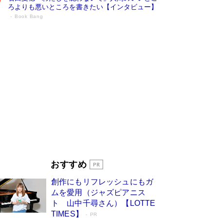
ろよりも悪いところを書きたい【インタビュー】
Book Bang
73歳でも働くしかない 「老後レス時代」
に交通誘導員の独白が話題
Book Bang
「なんで？ そんな馬鹿な……」90歳になった作
家・阿刀田高さんが、ひとり暮らしの生活を明か
す
Book Bang
追悼・東野圭吾さん 週間ベストセラーランキン
グに『容疑者Xの献身』『白夜行』など代表作が
並ぶ［文庫ベストセラー］
Book Bang
和田秀樹の70代、80代向け新書がベスト3を独
占 上半期1位にも選出［新書ベストセラー］
Book Bang
「『火垂るの墓』は、大嘘である」原作者が抱き
おすすめ
続けた“自責の念”とは…「自己憐憫は描きたくな
い」監督が徹底的にこだわったこと（後編） #
創作にもリフレッシュにもガ
戦争の記憶
Book Bang
ムを愛用（ジャズピアニス
ト 山中千尋さん）【LOTTE
TIMES】
PR