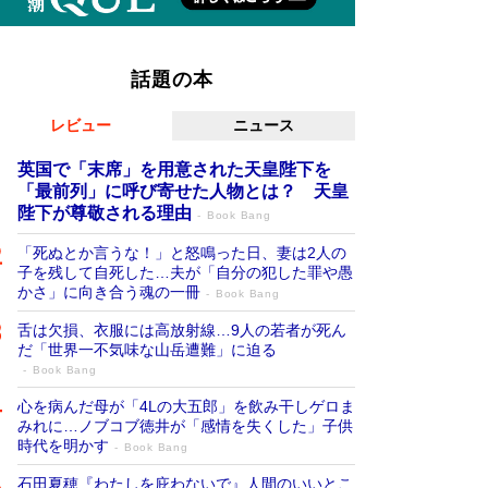
話題の本
レビュー
ニュース
英国で「末席」を用意された天皇陛下を
「最前列」に呼び寄せた人物とは？ 天皇
陛下が尊敬される理由
Book Bang
「死ぬとか言うな！」と怒鳴った日、妻は2人の
子を残して自死した…夫が「自分の犯した罪や愚
かさ」に向き合う魂の一冊
Book Bang
舌は欠損、衣服には高放射線…9人の若者が死ん
だ「世界一不気味な山岳遭難」に迫る
Book Bang
心を病んだ母が「4Lの大五郎」を飲み干しゲロま
みれに…ノブコブ徳井が「感情を失くした」子供
時代を明かす
Book Bang
石田夏穂『わたしを庇わないで』人間のいいとこ